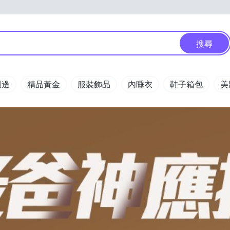
搜尋
週邊
精品黃金
服裝飾品
內睡衣
鞋子箱包
美