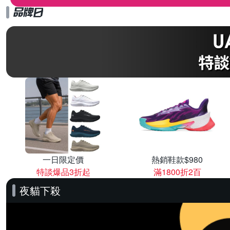
一日限定價
熱銷鞋款$980
特談爆品3折起
滿1800折2百
夜貓下殺