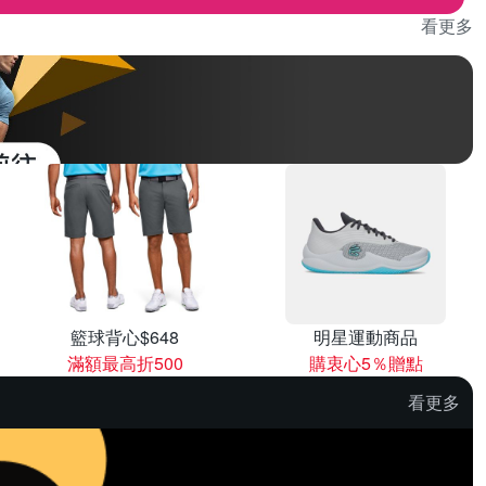
看更多
籃球背心$648
明星運動商品
滿額最高折500
購衷心5％贈點
看更多