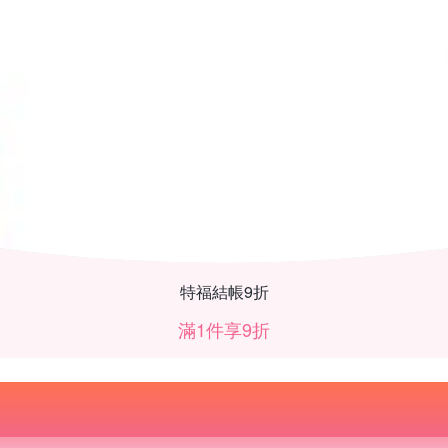
特福結帳9折
滿1件享9折