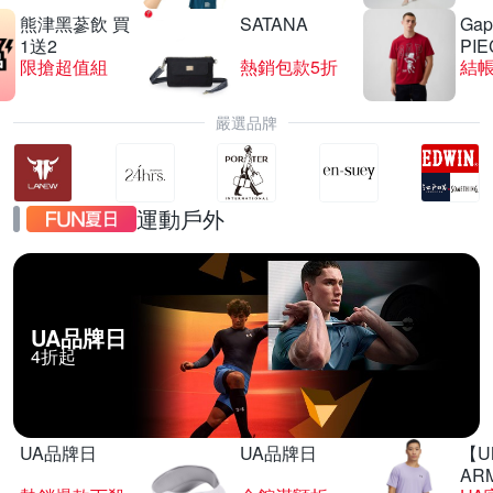
熊津黑蔘飲 買
SATANA
Gap
1送2
PIE
限搶超值組
熱銷包款5折
結帳
嚴選品牌
運動戶外
UA品牌日
4折起
UA品牌日
UA品牌日
【U
AR