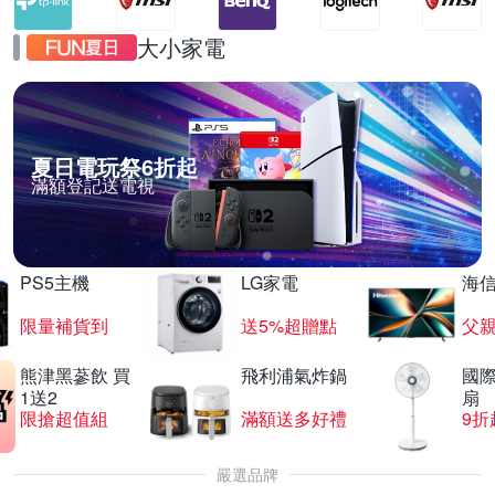
大小家電
夏日電玩祭6折起
滿額登記送電視
PS5主機
LG家電
海
限量補貨到
送5%超贈點
父
熊津黑蔘飲 買
飛利浦氣炸鍋
國際
1送2
扇
限搶超值組
滿額送多好禮
9折
嚴選品牌