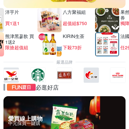
洋芋片
八方聚福組
果
券
買1送1
超值組$750
獨降
熊津黑蔘飲 買
KIRIN生茶
法
1送2
限搶超值組
下殺73折
任2
嚴選品牌
必逛好店
愛買線上購物
中元採買一鍵購