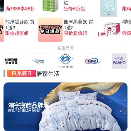
紙
滿1688享88折
狂降6折起
限
熊津黑蔘飲 買
熊津黑蔘飲 買
櫻
1送2
1送2
限搶超值組
限搶超值組
歡慶
嚴選品牌
居家生活
鴻宇寢飾品牌週
納涼好眠滿額折