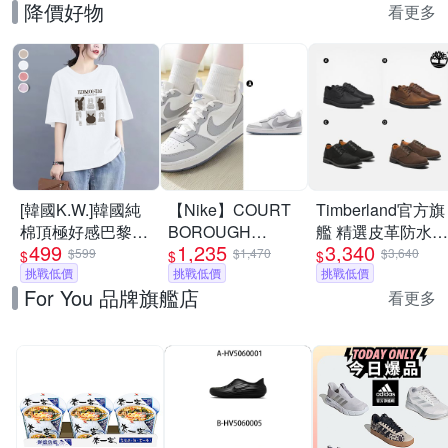
降價好物
看更多
[韓國K.W.]韓國純
【Nike】COURT
Timberland官方旗
棉頂極好感巴黎設
BOROUGH
艦 精選皮革防水休
499
1,235
3,340
計華麗上衣(壓褶/
RECRAFT SE GS
閒鞋 皮鞋 男鞋(多
$599
$1,470
$3,640
$
$
$
中大尺碼/修身/輕
挑戰低價
休閒鞋 運動鞋 女/
挑戰低價
款任選)
挑戰低價
For You 品牌旗艦店
薄/小香風)
大童 A-IH4519100
看更多