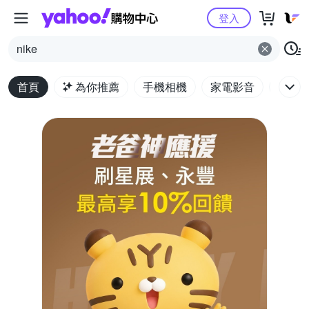
Yahoo購物中心
登入
nike
首頁
為你推薦
手機相機
家電影音
電腦