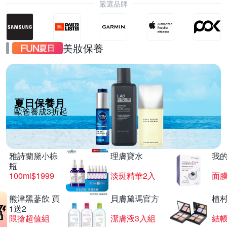
嚴選品牌
美妝保養
夏日保養月
歐爸養成3折起
雅詩蘭黛小棕
理膚寶水
我
瓶
100ml$1999
淡斑精華2入
面膜
熊津黑蔘飲 買
貝膚黛瑪官方
植
1送2
限搶超值組
潔膚液3入組
結帳