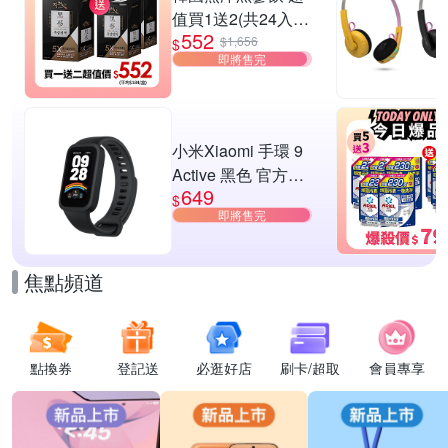
值買1送2(共24入
552
組)
$1,656
$
即將售完
小米Xiaomi 手環 9
Active 黑色 官方旗
649
艦館
$
即將售完
焦點頻道
點換券
登記送
必逛好店
刷卡/超取
會員專享