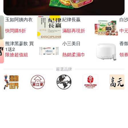
玉如阿姨內衣
紀律長贏
白
快閃購5折
滿額再現折
中
熊津黑蔘飲 買
小三美日
香氛
1送2
限搶超值組
熱銷柔濕巾
領
嚴選品牌