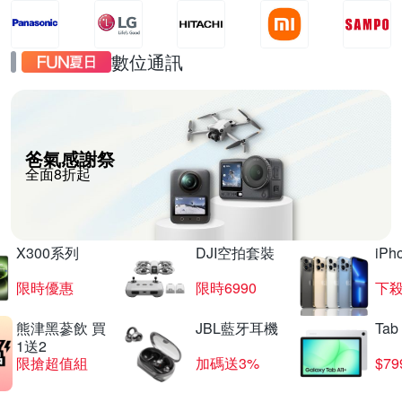
數位通訊
爸氣感謝祭
全面8折起
X300系列
DJI空拍套裝
iP
限時優惠
限時6990
下殺
熊津黑蔘飲 買
JBL藍牙耳機
Tab
1送2
限搶超值組
加碼送3%
$79