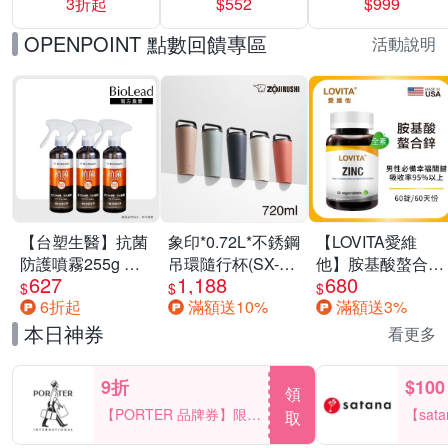
3折起
$552
$999
運動鞋休閒鞋 任
選均一價
OPENPOINT 點數回饋專區
活動說明
【台塑生醫】抗菌
象印*0.72L*不銹鋼
【LOVITA愛維
防護噴霧255g 三
吊環隨行杯(SX-
他】胺基酸螯合鋅
627
1,188
680
入組
LA72H)
x2瓶30mg素食錠
$
$
$
6折起
滿額送10%
滿額送3%
(鋅錠)
本日神券
看更多
9折
$100
領
【PORTER 品牌券】限時
【sat
取
2天 滿2000享9折
一件折$