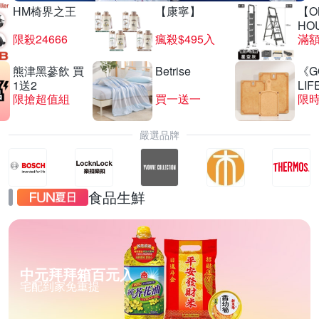
HM椅界之王
【康寧】
【O
HO
限殺24666
瘋殺$495入
滿
熊津黑蔘飲 買
Betrise
《G
1送2
LIF
限搶超值組
買一送一
限時
嚴選品牌
食品生鮮
中元拜拜箱百元入
宅配到家免重提