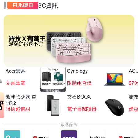
3C資訊
羅技Ｘ葡萄王
滿額好禮送不完
Acer宏碁
Synology
AS
文書筆電
限購組合價
$7
熊津黑蔘飲 買
文石BOOX
羅技
1送2
限搶超值組
電子書閱讀器
優
嚴選品牌