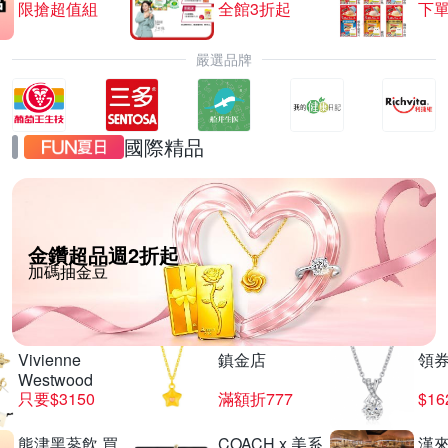
限搶超值組
全館3折起
下單
嚴選品牌
國際精品
金鑽超品週2折起
加碼抽金豆
Vivienne
鎮金店
領
Westwood
只要$3150
滿額折777
$16
熊津黑蔘飲 買
COACH x 美系
漢