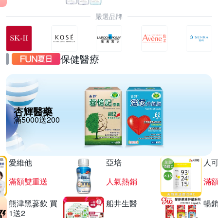
嚴選品牌
保健醫療
杏輝醫藥
滿5000送200
愛維他
亞培
人
滿額雙重送
人氣熱銷
滿
熊津黑蔘飲 買
船井生醫
暢
1送2