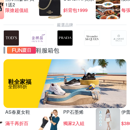
1送2
限搶超值組
斜背包1999
每張
嚴選品牌
鞋服箱包
鞋全家福
全館85折
AS春夏女鞋
PP石墨烯
伊
滿千再折百
獨家2入組
$3