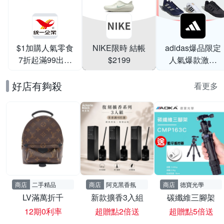
$1加購人氣零食
NIKE限時 結帳
adidas爆品限定
7折起滿99出貨
$2199
人氣爆款激降
滿199打95折
$999
好店有夠殺
看更多
商店
二手精品
商店
阿克黑香氛
商店
德寶光學
LV滿萬折千
新款擴香3入組
碳纖維三腳架
12期0利率
超贈點2倍送
超贈點5倍送