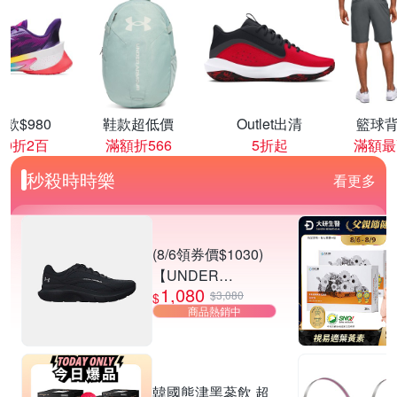
款$980
鞋款超低價
Outlet出清
籃球背
00折2百
滿額折566
5折起
滿額最
秒殺時時樂
看更多
(8/6領券價$1030)
【UNDER
1,080
ARMOUR】UA
$3,080
$
商品熱銷中
Charged Rogue 5
SE 慢跑鞋 男女款
多款任選
韓國熊津黑蔘飲 超