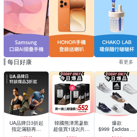
每日好康
看更多
UA品牌日3折起
韓國熊津黑蔘飲
爆款
指定滿額再折
超值買1送2(共24
$999【adidas 愛
200
入組)
迪達】男/女 精選