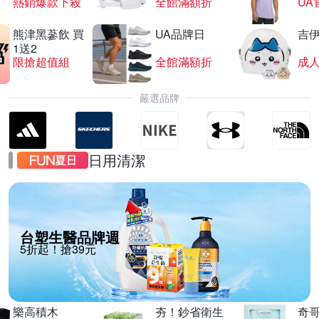
熱銷爆款下殺
全館滿額折
UA
熊津黑蔘飲 買
UA品牌日
吉
1送2
限搶超值組
全館滿額折
嚴選品牌
日用清潔
台塑生醫品牌週
5折起！搶39元
樂高積木
夯！鈔省衛生
奇