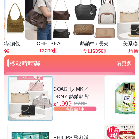
林草編包
CHELSEA
熱銷中 / 長夾
美系聯
13200起
8999
今日$3580
均價$
秒殺時時樂
看更多
COACH／MK／
DKNY 熱銷斜背包.
1,999
小廢包 多款供選
$17,200
$
商品熱銷中
PHILIPS 飛利浦