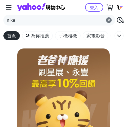
Yahoo購物中心
登入
nike
首頁
為你推薦
手機相機
家電影音
電腦