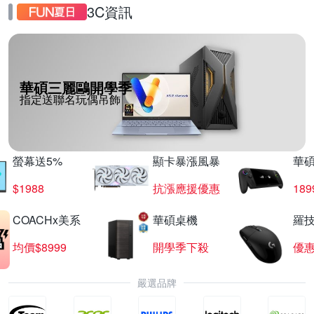
3C資訊
華碩三麗鷗開學季
指定送聯名玩偶吊飾
螢幕送5%
顯卡暴漲風暴
華
$1988
抗漲應援優惠
18
COACHx美系
華碩桌機
羅技
均價$8999
開學季下殺
優
嚴選品牌