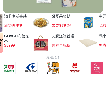
讀冊生活書籍
盛夏果物趴
中
滿額再現折
果乾85折起
免
COACH布魯克
父親送禮首選
馬
林
$8999
領券再現折
領
嚴選品牌