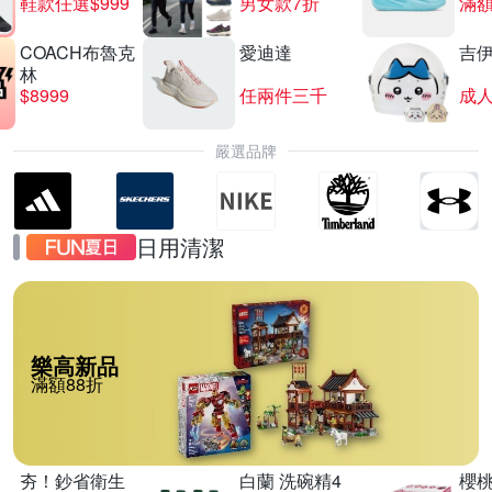
鞋款任選$999
男女款7折
滿額
COACH布魯克
愛迪達
吉
林
$8999
任兩件三千
嚴選品牌
日用清潔
樂高新品
滿額88折
夯！鈔省衛生
白蘭 洗碗精4
櫻