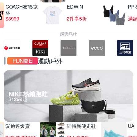
COACH布魯克
EDWIN
PP
林
$8999
2件享5折
滿額
嚴選品牌
運動戶外
NIKE熱銷跑鞋
$1299起
愛迪達爆賣
固特異健走鞋
UA