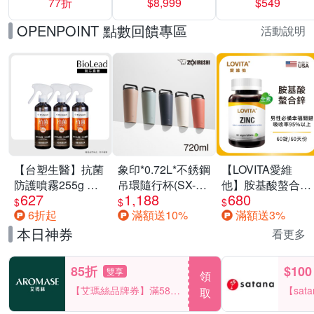
77折
$8,999
$549
一價-多款可選
任選一組 -生理
褲/衛生棉褲(無痕
OPENPOINT 點數回饋專區
活動說明
褲18片、安睡褲
24片)
【台塑生醫】抗菌
象印*0.72L*不銹鋼
【LOVITA愛維
防護噴霧255g 三
吊環隨行杯(SX-
他】胺基酸螯合鋅
627
1,188
680
入組
LA72H)
x2瓶30mg素食錠
$
$
$
6折起
滿額送10%
滿額送3%
(鋅錠)
本日神券
看更多
85折
$100
雙享
領
【艾瑪絲品牌券】滿580
【sat
取
享85折！
一件折$