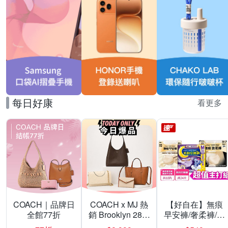
每日好康
看更多
COACH｜品牌日
COACH x MJ 熱
【好自在】無痕
全館77折
銷 Brooklyn 28／
早安褲/奢柔褲/熊
兩用／斜背包均
抱安睡褲 超值組