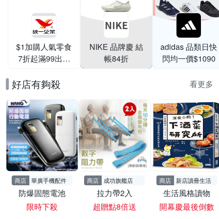
$1加購人氣零食
NIKE 品牌慶 結
adidas 品類日快
7折起滿99出貨
帳84折
閃均一價$1090
滿199打95折
好店有夠殺
看更多
商店
華廣手機配件
商店
成功旗艦店
商店
新店讀冊生活
防爆固態電池
拉力帶2入
生活風格讀物
限時下殺
超贈點8倍送
開幕慶最後倒數