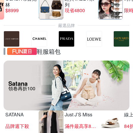
林
列
$8999
現省4800
限時
嚴選品牌
鞋服箱包
Satana
領卷再折100
SATANA
Just J’S Miss
線
品牌週下殺
滿件最高享85折
84