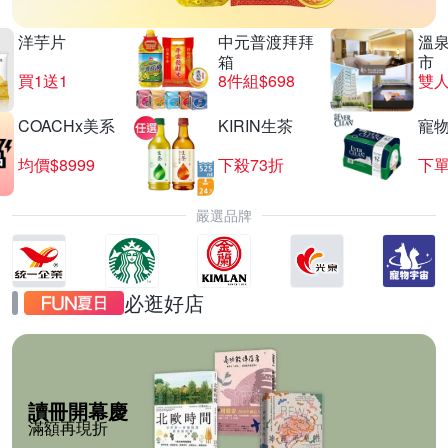
洋芋片
中元普渡拜拜
溫
箱
市
買1送1
8件組$698
COACHx美系
KIRIN生茶
寵
均價$8999
下殺73折
下單
嚴選品牌
必逛好店
讀冊開幕慶
滿額再現折