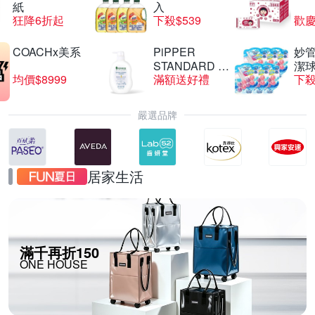
紙
入
狂降6折起
下殺$539
歡慶
COACHx美系
PiPPER
妙管
STANDARD 沛
潔球
均價$8999
滿額送好禮
下殺
柏
嚴選品牌
居家生活
滿千再折150
ONE HOUSE