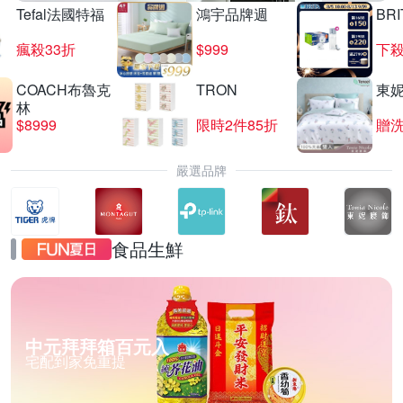
Tefal法國特福
鴻宇品牌週
BRI
瘋殺33折
$999
下殺
COACH布魯克
TRON
東
林
$8999
限時2件85折
贈
嚴選品牌
食品生鮮
中元拜拜箱百元入
宅配到家免重提