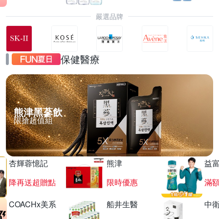
嚴選品牌
保健醫療
熊津黑蔘飲
限搶超值組
杏輝蓉憶記
熊津
益
降再送超贈點
限時優惠
滿
COACHx美系
船井生醫
中