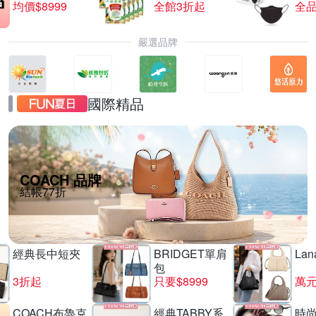
均價$8999
全館3折起
全品
嚴選品牌
國際精品
COACH 品牌
結帳77折
經典長中短夾
BRIDGET單肩
La
包
3折起
只要$8999
萬
COACH布魯克
經典TABBY系
時