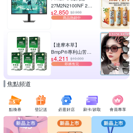
27M2N2100NF 27
2,850
型 IPS FHD 144Hz
$2,988
$
商品熱銷中
電競螢幕
(0.5ms/HDMI/抗藍
光/零閃屏)
【達摩本草】
BmpP®專利山苦瓜
4,211
胜肽x5盒(90顆/盒、
$10,000
$
即將售完
共450顆)
焦點頻道
點換券
登記送
必逛好店
刷卡/超取
會員專享