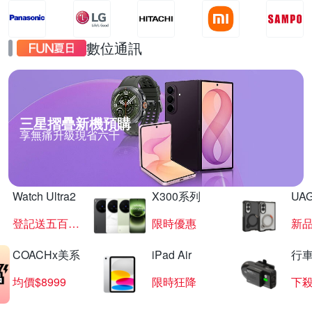
數位通訊
三星摺疊新機預購
享無痛升級現省六千
Watch Ultra2
X300系列
UAG
登記送五百超贈點
限時優惠
新
COACHx美系
iPad Air
行
均價$8999
限時狂降
下殺