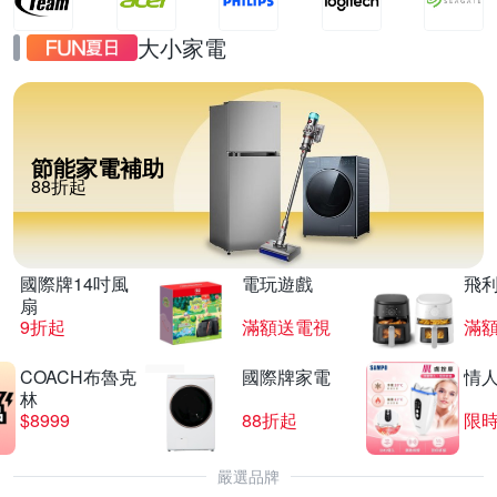
大小家電
節能家電補助
88折起
國際牌14吋風
電玩遊戲
飛
扇
9折起
滿額送電視
滿
COACH布魯克
國際牌家電
情
林
$8999
88折起
限時
嚴選品牌