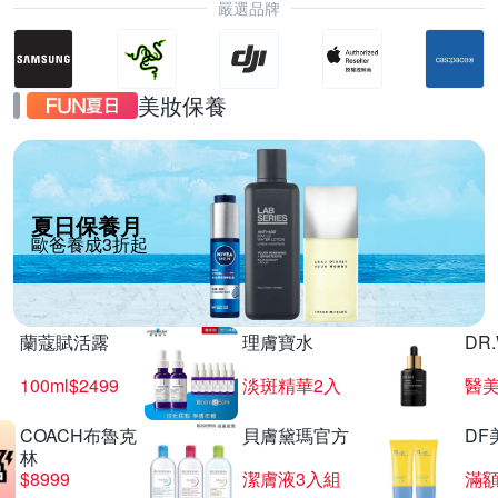
嚴選品牌
美妝保養
夏日保養月
歐爸養成3折起
蘭蔻賦活露
理膚寶水
DR
100ml$2499
淡斑精華2入
醫美
COACH布魯克
貝膚黛瑪官方
DF
林
$8999
潔膚液3入組
滿額