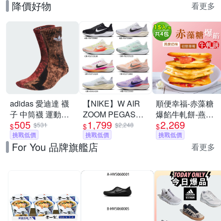
降價好物
看更多
adidas 愛迪達 襪
【NIKE】W AIR
順便幸福-赤藻糖
子 中筒襪 運動襪
ZOOM PEGASUS
爆餡牛軋餅-燕麥
505
1,799
2,269
三葉草 TIE DYE
41 慢跑鞋 休閒鞋
奶味x2包+初戀草
$531
$2,248
$
$
$
CREW 咖紅
挑戰低價
運動鞋 走路鞋 日
挑戰低價
莓x2包(果乾 下午
挑戰低價
For You 品牌旗艦店
IJ6672
常穿搭 低筒 男女
茶)
看更多
鞋 單一價