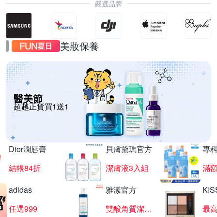
嚴選品牌
美妝保養
醫美節
超越正貨買1送1
Dior潤唇膏
貝膚黛瑪官方
專
結帳84折
潔膚液3入組
滿額
adidas
雅漾官方
KI
任選999
雙酸角質潔膚露
最高