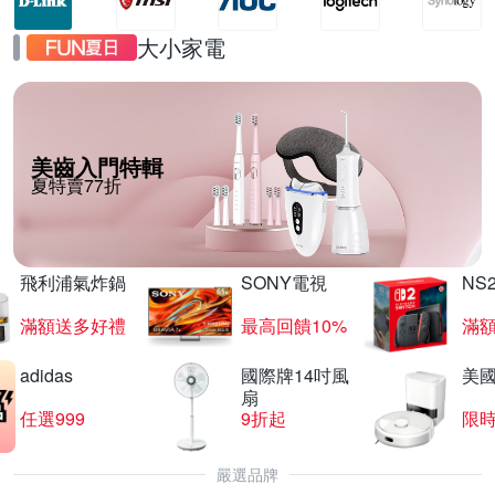
大小家電
美齒入門特輯
夏特賣77折
飛利浦氣炸鍋
SONY電視
NS
滿額送多好禮
最高回饋10%
滿
adidas
國際牌14吋風
美國i
扇
任選999
9折起
限
嚴選品牌