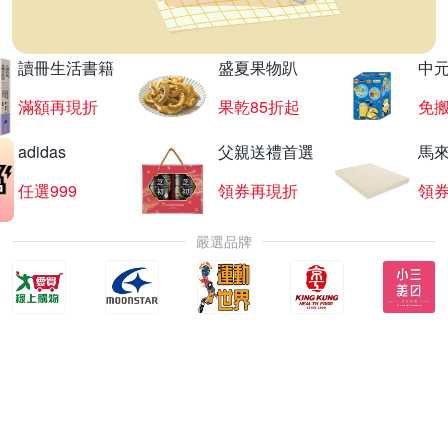
讀冊生活書籍
盛夏果物趴
中
滿額再現折
果乾85折起
免
adidas
父親送禮首選
馬
任選999
領券再現折
領
嚴選品牌