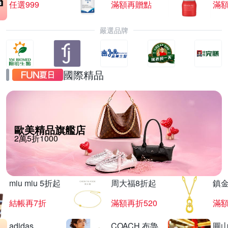
任選999
滿額再贈點
滿
嚴選品牌
國際精品
歐美精品旗艦店
2萬5折1000
miu miu 5折起
周大福8折起
鎮金
結帳再7折
滿額再折520
滿額
adidas
COACH 布魯
圓