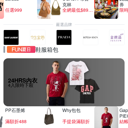
克林
券
任選999
全網最低$8999
限時
嚴選品牌
鞋服箱包
24HRS內衣
4入限時下殺
PP石墨烯
Why包包
Gap
PIE
滿額折488
手提袋滿額折
結帳