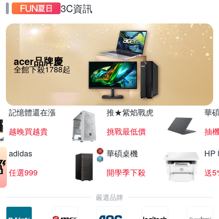
3C資訊
acer品牌慶
全館下殺1788起
記憶體還在漲
推★紫焰戰虎
華碩
越晚買越貴
挑戰最低價
抽
adidas
華碩桌機
HP
任選999
開學季下殺
送5
嚴選品牌