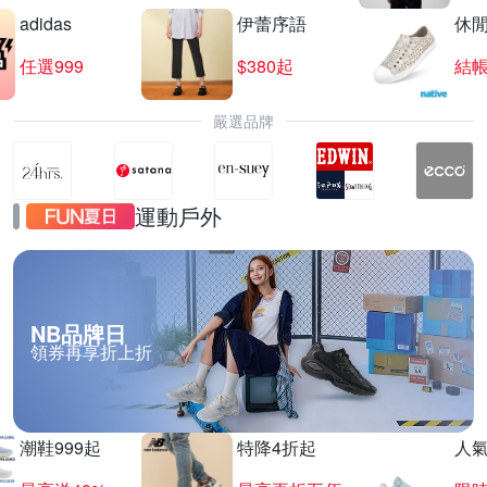
adidas
伊蕾序語
休
任選999
$380起
結帳
嚴選品牌
運動戶外
NB品牌日
領券再享折上折
潮鞋999起
特降4折起
人