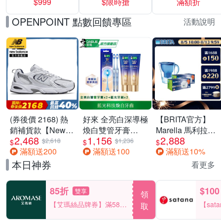
$999
$限時搶
滿額折
40%
OPENPOINT 點數回饋專區
活動說明
(券後價 2168) 熱
好來 全亮白深導極
【BRITA官方】
銷補貨款【New
煥白雙管牙膏
Marella 馬利拉濾
2,468
1,156
2,888
Balance】復古運
100gx2+全亮白深
水壺藍
$2,618
$1,236
$
$
$
滿額送200
滿額送100
滿額送10%
動鞋_中性_白銀
導藍光牙刷x2
3.5L+MXPRO12
_MR530SG-D楦
入去水垢濾芯(共
本日神券
看更多
13芯)
85折
$100
雙享
領
【艾瑪絲品牌券】滿580
【sat
取
享85折！
一件折$