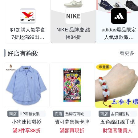
$1加購人氣零食
NIKE 品牌慶 結
adidas爆品限定
7折起滿99出貨
帳84折
人氣爆款激降
滿199打95折
$999
好店有夠殺
看更多
商店
HP專櫃女裝
商店
墊腳石商城
商店
吉祥開運坊
小狗連袖襯衫
寶可夢集換卡牌
五色線紅線手環
滿2件享88折
滿額再現折
財運官運貴人