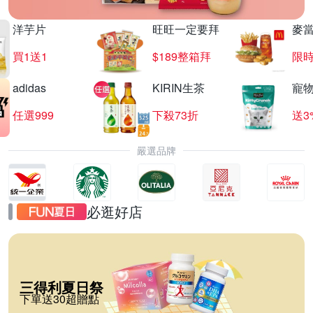
洋芋片
旺旺一定要拜
麥
買1送1
$189整箱拜
限時
adidas
KIRIN生茶
寵
任選999
下殺73折
送3
嚴選品牌
必逛好店
三得利夏日祭
下單送30超贈點