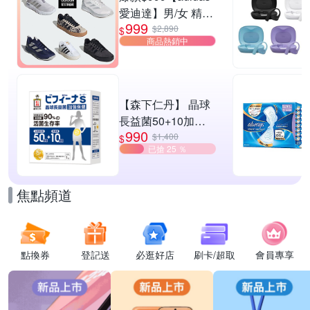
愛迪達】男/女 精選
999
運動鞋休閒鞋 任選
$2,890
$
商品熱銷中
均一價
【森下仁丹】 晶球
長益菌50+10加強
990
保健(30包/盒)
$1,400
$
已搶 25 ％
焦點頻道
點換券
登記送
必逛好店
刷卡/超取
會員專享