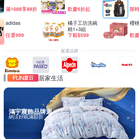
滿1688享88折
歡慶6折起
限
adidas
橘子工坊洗碗
櫻
精1+3組
任選999
下殺$599
歡慶
嚴選品牌
居家生活
鴻宇寢飾品牌週
納涼好眠滿額折