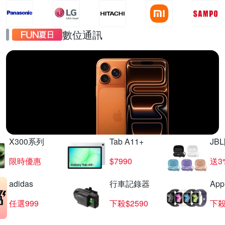
數位通訊
iPhone17
直降千元起
X300系列
Tab A11+
JB
限時優惠
$7990
送3
adidas
行車記錄器
App
任選999
下殺$2590
下殺