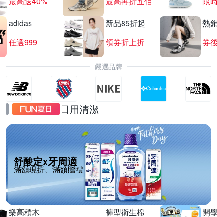
最高送40%
最高再折五佰
限時
adidas
新品85折起
熱
任選999
領券折上折
券後
嚴選品牌
日用清潔
舒酸定x牙周適
滿額現折、滿額贈禮
樂高積木
褲型衛生棉
開