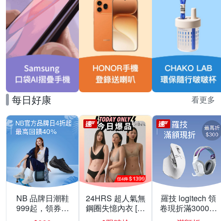
每日好康
看更多
NB 品牌日潮鞋
24HRS 超人氣無
羅技 logitech 領
999起，領券折
鋼圈失憶內衣 [熱
卷現折滿3000折
上折 最高回饋
銷好評]
300