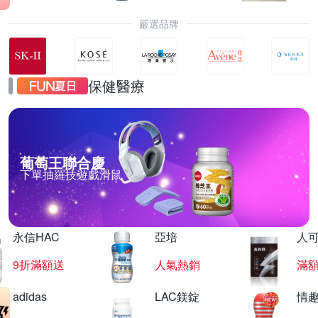
嚴選品牌
保健醫療
葡萄王聯合慶
下單抽羅技遊戲滑鼠
永信HAC
亞培
人
9折滿額送
人氣熱銷
滿
adidas
LAC鎂錠
情