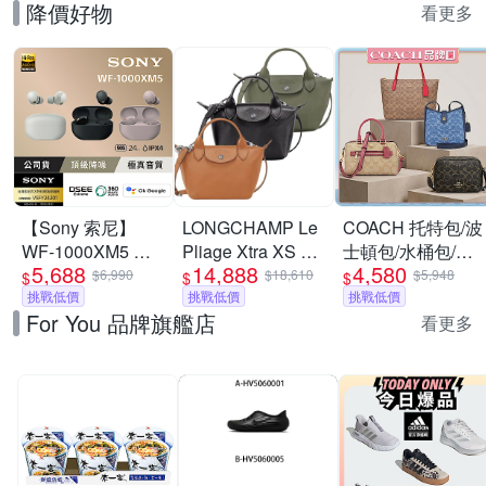
降價好物
看更多
【Sony 索尼】
LONGCHAMP Le
COACH 托特包/波
WF-1000XM5 旗
Pliage Xtra XS 奔
士頓包/水桶包/兩
5,688
14,888
4,580
艦真無線藍牙耳機
馬烙印牛皮斜背水
用包 均一價
$6,990
$18,610
$5,948
$
$
$
(公司貨 保固12+6
挑戰低價
餃包-多色可選
挑戰低價
挑戰低價
For You 品牌旗艦店
個月)
看更多