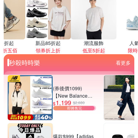
降4折起
新品85折起
潮流服飾
人
再折五佰
領券折上折
低至5折起
限時
秒殺時時樂
看更多
(券後價1099)
【New Balance】
1,199
慢跑鞋_女/中性_多
$2,680
$
即將售完
款任選
(W4139I6/W413LW
3/M411626/M411L
W3) (網路獨家款)
爆款$999【adidas