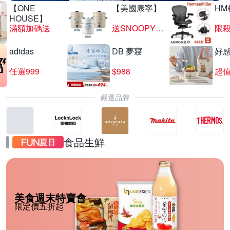
【ONE
【美國康寧】
HM
HOUSE】
滿額加碼送
送SNOOPY匙筷組
限殺
adidas
DB 夢寢
好
任選999
$988
超值
嚴選品牌
食品生鮮
美食週末特賣會
限定價五折起