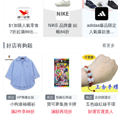
$1加購人氣零食
NIKE 品牌慶 結
adidas爆品限定
7折起滿99出貨
帳84折
人氣爆款激降
滿199打95折
$999
好店有夠殺
看更多
商店
HP專櫃女裝
商店
墊腳石商城
商店
吉祥開運坊
小狗連袖襯衫
寶可夢集換卡牌
五色線紅線手環
滿2件享88折
滿額再現折
財運官運貴人