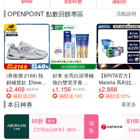
$999
$限時搶
滿額折
40%
OPENPOINT 點數回饋專區
活動說明
(券後價 2168) 熱
好來 全亮白深導極
【BRITA官方】
銷補貨款【New
煥白雙管牙膏
Marella 馬利拉濾
2,468
1,156
2,888
Balance】復古運
100gx2+全亮白深
水壺藍
$2,618
$1,236
$
$
$
滿額送200
滿額送100
滿額送10%
動鞋_中性_白銀
導藍光牙刷x2
3.5L+MXPRO12
_MR530SG-D楦
入去水垢濾芯(共
本日神券
看更多
13芯)
85折
$100
雙享
領
【艾瑪絲品牌券】滿580
【sat
取
享85折！
一件折$