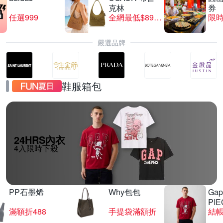
克林
券
任選999
全網最低$8999
限時
嚴選品牌
鞋服箱包
24HRS內衣
4入限時下殺
PP石墨烯
Why包包
Gap
PIE
滿額折488
手提袋滿額折
結帳