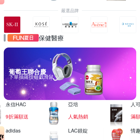
嚴選品牌
保健醫療
葡萄王聯合慶
下單抽羅技遊戲滑鼠
永信HAC
亞培
人
9折滿額送
人氣熱銷
滿
adidas
LAC鎂錠
情