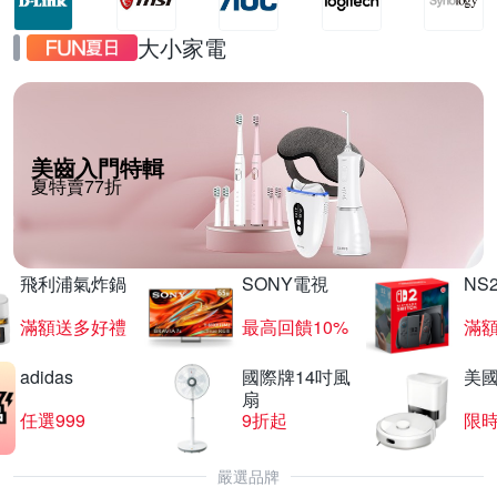
大小家電
美齒入門特輯
夏特賣77折
飛利浦氣炸鍋
SONY電視
NS
滿額送多好禮
最高回饋10%
滿
adidas
國際牌14吋風
美國i
扇
任選999
9折起
限
嚴選品牌