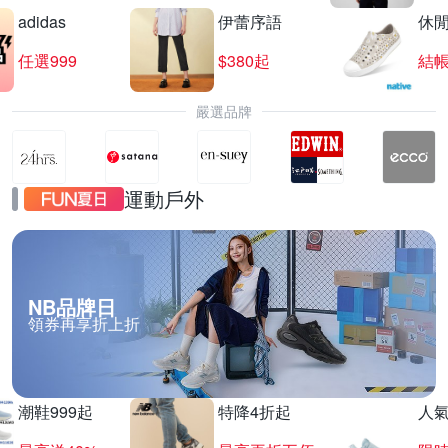
adidas
伊蕾序語
休
任選999
$380起
結帳
嚴選品牌
運動戶外
NB品牌日
領券再享折上折
潮鞋999起
特降4折起
人