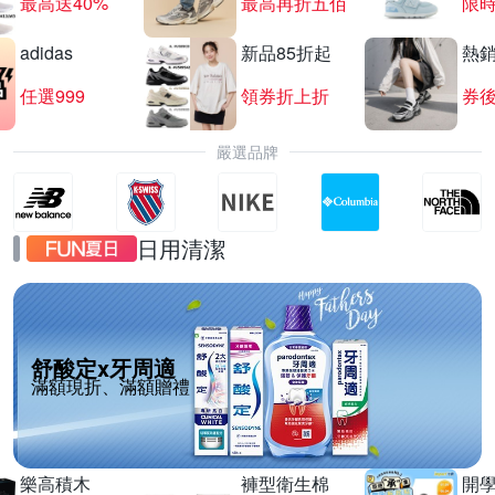
最高送40%
最高再折五佰
限時
adidas
新品85折起
熱
任選999
領券折上折
券後
嚴選品牌
日用清潔
舒酸定x牙周適
滿額現折、滿額贈禮
樂高積木
褲型衛生棉
開