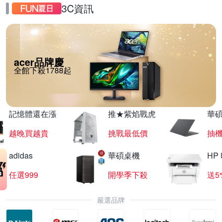
3C資訊
acer品牌慶
全館下殺1788起
記憶體還在漲
推★紫焰戰虎
華碩
越晚買越貴
挑戰最低價
抽
adidas
華碩桌機
HP
任選999
開學季下殺
送5
嚴選品牌