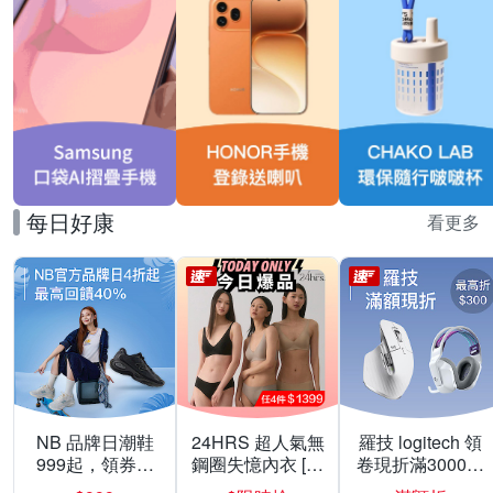
每日好康
看更多
NB 品牌日潮鞋
24HRS 超人氣無
羅技 logitech 領
999起，領券折
鋼圈失憶內衣 [熱
卷現折滿3000折
上折 最高回饋
銷好評]
300