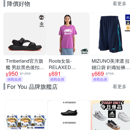
降價好物
看更多
Timberland官方旗
Roots女裝-
MIZUNO美津濃 拉
艦 男款黑色後扣式
RELAXED
鏈口袋 針織短褲
950
691
669
涼鞋|A6DPPETY
COOPER 短袖上
_32TBC533xx
$1,050
$704
$
$
$
挑戰低價
衣-淡莓紫
挑戰低價
挑戰低價
For You 品牌旗艦店
看更多