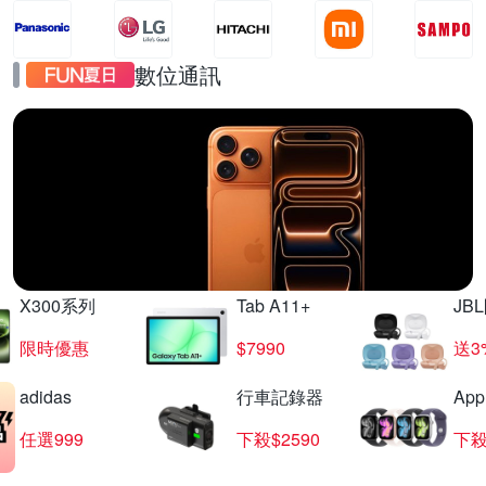
數位通訊
iPhone17
直降千元起
X300系列
Tab A11+
JB
限時優惠
$7990
送3
adidas
行車記錄器
App
任選999
下殺$2590
下殺