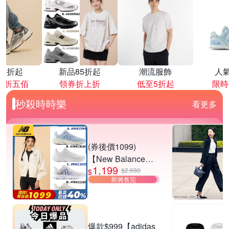
降4折起
新品85折起
潮流服飾
人
再折五佰
領券折上折
低至5折起
限時
秒殺時時樂
看更多
(券後價1099)
【New Balance】
1,199
慢跑鞋_女/中性_多
$2,680
$
即將售完
款任選
(W4139I6/W413LW
3/M411626/M411L
W3) (網路獨家款)
爆款$999【adidas