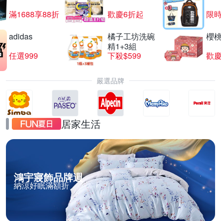
滿1688享88折
歡慶6折起
限
adidas
橘子工坊洗碗
櫻
精1+3組
任選999
下殺$599
歡慶
嚴選品牌
居家生活
鴻宇寢飾品牌週
納涼好眠滿額折