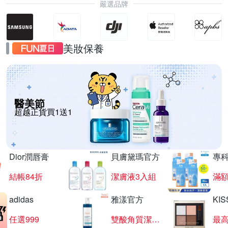
嚴選品牌
美妝保養
醫美節
超越正貨買1送1
Dior潤唇膏
貝膚黛瑪官方
專
結帳84折
潔膚液3入組
滿額
adidas
雅漾官方
KI
任選999
雙酸角質潔膚露
最高