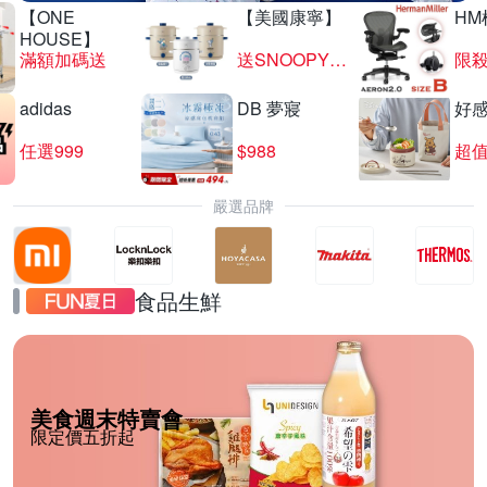
【ONE
【美國康寧】
HM
HOUSE】
滿額加碼送
送SNOOPY匙筷組
限殺
adidas
DB 夢寢
好
任選999
$988
超值
嚴選品牌
食品生鮮
美食週末特賣會
限定價五折起