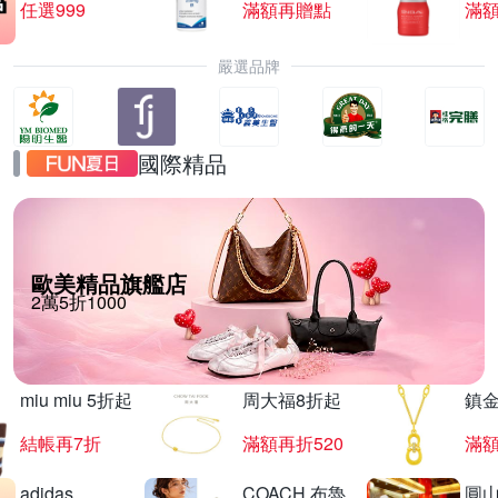
任選999
滿額再贈點
滿
嚴選品牌
國際精品
歐美精品旗艦店
2萬5折1000
miu miu 5折起
周大福8折起
鎮金
結帳再7折
滿額再折520
滿額
adidas
COACH 布魯
圓