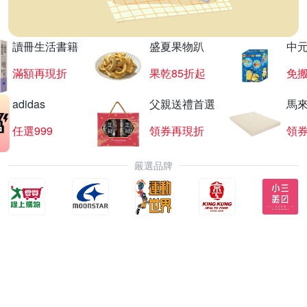
讀冊生活書籍
盛夏果物趴
中
滿額再現折
果乾85折起
免
adidas
父親送禮首選
馬
任選999
領券再現折
領
嚴選品牌