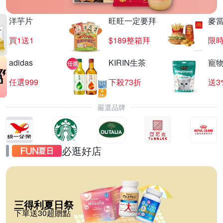
洋芋片
旺旺一定要拜
麥
買1送1
$189整箱拜
限時
adidas
KIRIN生茶
寵
任選999
下殺73折
送3
嚴選品牌
必逛好店
三得利夏日祭
下單送30超贈點