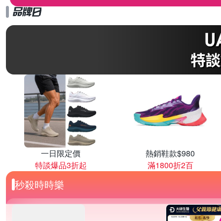
一日限定價
熱銷鞋款$980
特談爆品3折起
滿1800折2百
秒殺時時樂