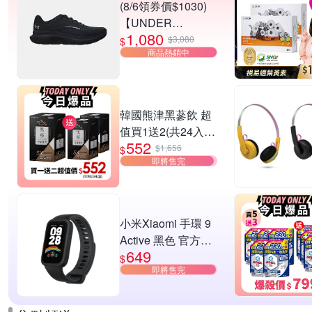
(8/6領券價$1030)
【UNDER
1,080
ARMOUR】UA
$3,080
$
商品熱銷中
Charged Rogue 5
SE 慢跑鞋 男女款
多款任選
韓國熊津黑蔘飲 超
值買1送2(共24入
552
組)
$1,656
$
即將售完
小米Xiaomi 手環 9
Active 黑色 官方旗
649
艦館
$
即將售完