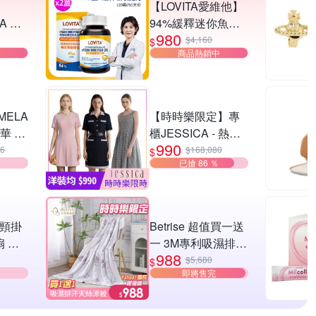
【LOVITA愛維他】
A 男
94%緩釋迷你魚油
980
Lite
(120顆x2盒)
$4,160
$
商品熱銷中
任選
ELA
【時時樂限定】專
華 雙
櫃JESSICA - 熱銷
990
洋裝-20款任選(原價
26
$168,080
$
已搶 86 ％
16,800/0.06折up)獨
家限時下殺※出清品
不含腰帶配件
疊頸掛
Betrise 超值買一送
扇 任
一 3M專利吸濕排汗
988
天絲鋪棉涼被
$5,680
$
即將售完
150x195cm(多款任
選)