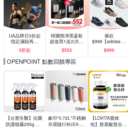
UA品牌日3折起
韓國熊津黑蔘飲
爆款
指定滿額再折
超值買1送2(共24
$999【adidas 愛
200
入組)
迪達】男/女 精選
3折起
$552
$999
運動鞋休閒鞋 任
選均一價
OPENPOINT 點數回饋專區
【台塑生醫】抗菌
象印*0.72L*不銹鋼
【LOVITA愛維
防護噴霧255g 三
吊環隨行杯(SX-
他】胺基酸螯合鋅