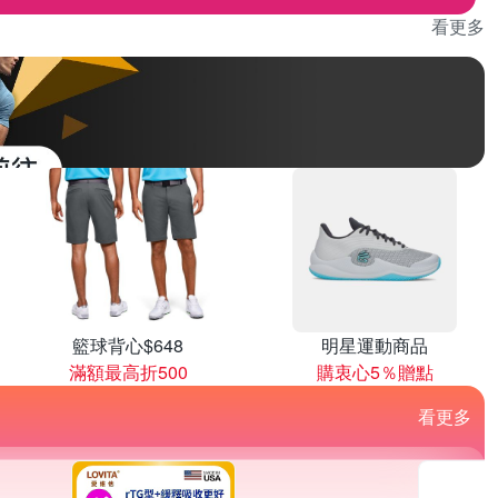
看更多
籃球背心$648
明星運動商品
滿額最高折500
購衷心5％贈點
看更多