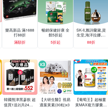
樂高新品 滿1688
暢銷保健好康 全
SK-II,雅詩蘭黛,資
打88折
館5折起
生堂,海洋拉娜,赫
蓮娜▼結帳再折
滿額折
5折起
88折
韓國熊津黑蔘飲 超
【大研生醫】視易
【葡萄王】超極薑
值買1送2(共24入
適葉黃素(30粒)x3
黃MAX複方膠囊