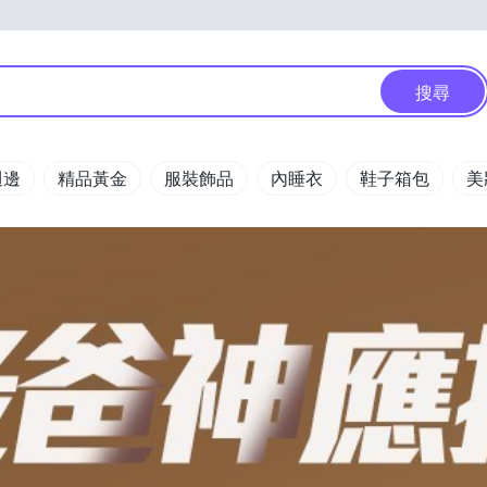
搜尋
週邊
精品黃金
服裝飾品
內睡衣
鞋子箱包
美