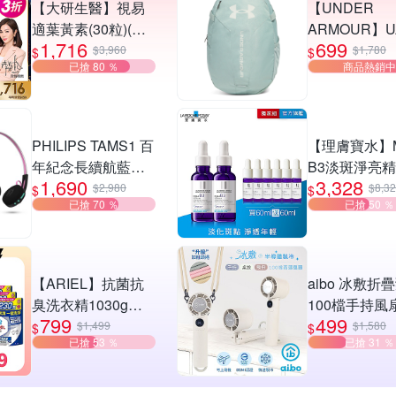
【大研生醫】視易
【UNDER
適葉黃素(30粒)(第2
ARMOUR】U
1,716
699
件3折)(共計2盒)
女同款 Hustle 
$3,960
$1,780
$
$
已搶 80 ％
商品熱銷中
後背包 多款
PHILIPS TAMS1 百
【理膚寶水】M
年紀念長續航藍牙
B3淡斑淨亮精
1,690
3,328
6.0耳罩耳機
入特談組
$2,980
$8,3
$
$
已搶 70 ％
已搶 50 ％
【ARIEL】抗菌抗
aibo 冰敷折
臭洗衣精1030g補
100檔手持風
799
499
充包 X8 (抗菌去漬/
選均一價
$1,499
$1,580
$
$
已搶 53 ％
已搶 31 ％
室內晾曬) 兩款任選