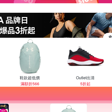
鞋款超低價
Outlet出清
滿額折566
5折起