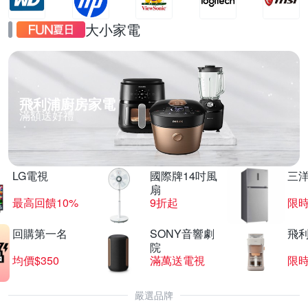
大小家電
飛利浦廚房家電
滿額送好禮
LG電視
國際牌14吋風
三
扇
最高回饋10%
9折起
限
回購第一名
SONY音響劇
飛
院
均價$350
滿萬送電視
限
嚴選品牌