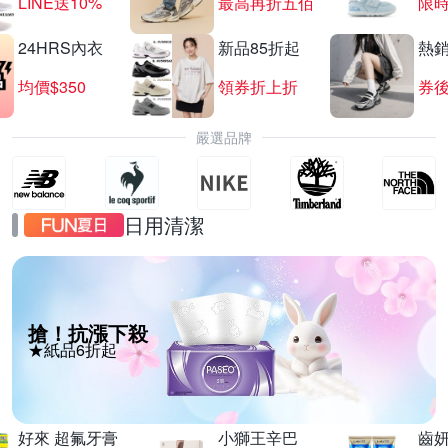
LINE送10%
最高再折五佰
限時
24HRS內衣
新品85折起
熱
均價$350
領券折上折
券後
嚴選品牌
日用清潔
搶！抗漲下殺
★紙品6折起
好來 超氟牙膏
小獅王辛巴
齒妍