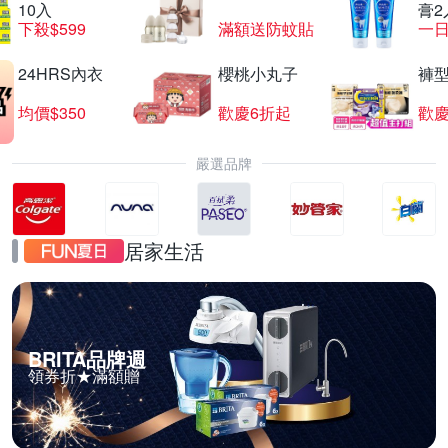
10入
膏2
下殺$599
滿額送防蚊貼
一日
24HRS內衣
櫻桃小丸子
褲
均價$350
歡慶6折起
歡慶
嚴選品牌
居家生活
BRITA品牌週
領券折★滿額贈