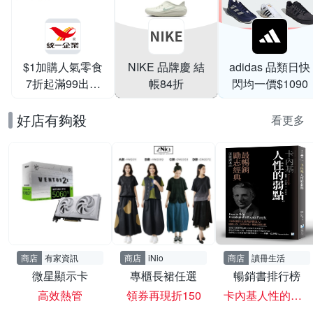
$1加購人氣零食
NIKE 品牌慶 結
adidas 品類日快
7折起滿99出貨
帳84折
閃均一價$1090
滿199打95折
好店有夠殺
看更多
商店
有家資訊
商店
iNio
商店
讀冊生活
微星顯示卡
專櫃長裙任選
暢銷書排行榜
高效熱管
領券再現折150
卡內基人性的弱點