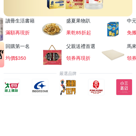
讀冊生活書籍
盛夏果物趴
中
滿額再現折
果乾85折起
免
回購第一名
父親送禮首選
馬
均價$350
領券再現折
領
嚴選品牌