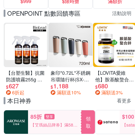
$999
$限時搶
滿額折
40%
OPENPOINT 點數回饋專區
活動說明
【台塑生醫】抗菌
象印*0.72L*不銹鋼
【LOVITA愛維
防護噴霧255g 三
吊環隨行杯(SX-
他】胺基酸螯合鋅
627
1,188
680
入組
LA72H)
x2瓶30mg素食錠
$
$
$
6折起
滿額送10%
滿額送3%
(鋅錠)
本日神券
看更多
85折
$100
雙享
領
【艾瑪絲品牌券】滿580
【sat
取
享85折！
一件折$