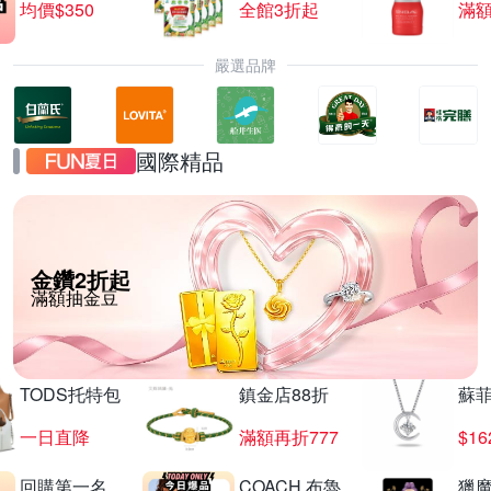
均價$350
全館3折起
滿
嚴選品牌
國際精品
金鑽2折起
滿額抽金豆
TODS托特包
鎮金店88折
蘇
一日直降
滿額再折777
$16
回購第一名
COACH 布魯
獵