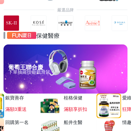
嚴選品牌
保健醫療
葡萄王聯合慶
下單抽羅技遊戲滑鼠
銀寶善存
桂格保健
愛
滿額3重送
滿額享折扣
狂降
回購第一名
船井生醫
情