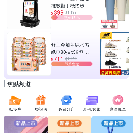
擺數顯手機搖步機
399
靜音自動計步器 搖
$1,199
$
已搶 15 ％
步器 刷步數神器 搖
步機
舒主金加蓋純水濕
紙巾80抽x36包 台
711
灣製 濕巾
$1,404
$
即將售完
焦點頻道
點換券
登記送
必逛好店
刷卡/超取
會員專享