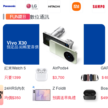
數位通訊
Vivo X30
指定品 結帳驚喜價
紅米Watch 5
AirPods4
GA
只要1399
$3,700
＄6
24HRS內衣
Z Fold8
Bo
均價$350
預購送早鳥禮
$4