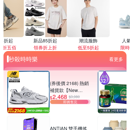
降4折起
新品85折起
潮流服飾
人
再折五佰
領券折上折
低至5折起
限時
秒殺時時樂
看更多
(券後價 2168) 熱銷
補貨款【New
2,468
Balance】復古運動
$3,080
$
即將售完
鞋_中性_白銀
_MR530SG-D楦
ANTIAN 雙手機搖