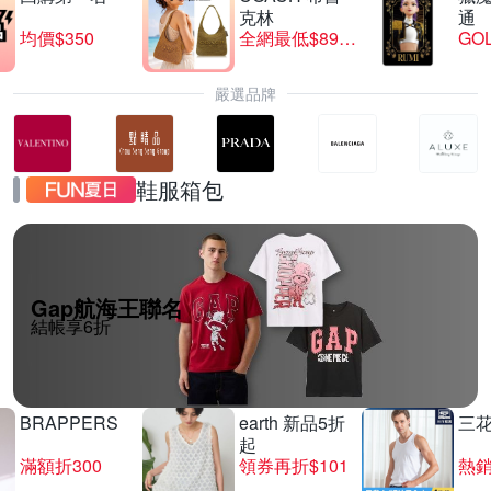
克林
通
均價$350
全網最低$8999
GO
嚴選品牌
鞋服箱包
Gap航海王聯名
結帳享6折
BRAPPERS
earth 新品5折
三
起
滿額折300
領券再折$101
熱銷