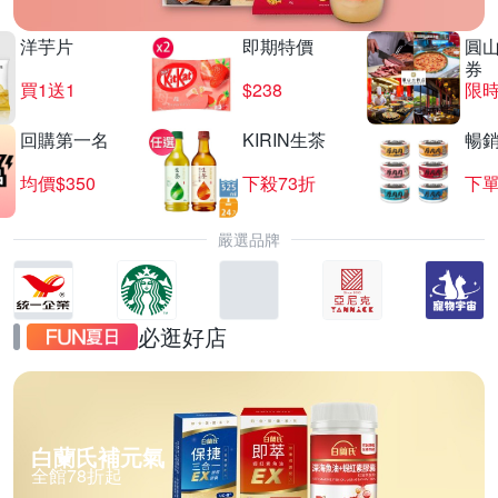
洋芋片
即期特價
圓
券
買1送1
$238
限時
回購第一名
KIRIN生茶
暢
均價$350
下殺73折
下單
嚴選品牌
必逛好店
白蘭氏補元氣
全館78折起