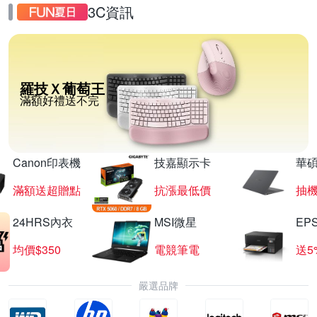
3C資訊
羅技Ｘ葡萄王
滿額好禮送不完
Canon印表機
技嘉顯示卡
華碩
滿額送超贈點
抗漲最低價
抽
24HRS內衣
MSI微星
EP
均價$350
電競筆電
送5
嚴選品牌