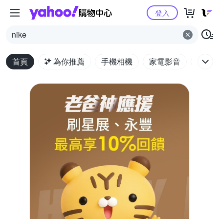
Yahoo購物中心
登入
nike
首頁
為你推薦
手機相機
家電影音
電腦