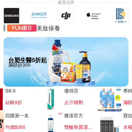
嚴選品牌
美妝保養
台塑生醫5折起
滿額折300
SK-II
優得芬
專
結帳9折
止汗噴劑
滿額
回購第一名
雅漾官方
寶
均價$350
雙酸角質潔膚露
水楊