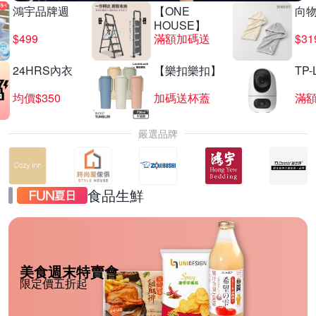
鴻宇品牌週
【ONE
向
HOUSE】
$499
滿額加碼送
$31
24HRS內衣
【樂扣樂扣】
TP-
均價$350
加碼送杯蓋
滿
嚴選品牌
食品生鮮
美食週末特賣會
限定價五折起