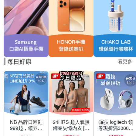
每日好康
看更多
NB 品牌日潮鞋
24HRS 超人氣無
羅技 logitech 領
999起，領券折
鋼圈失憶內衣 [熱
卷現折滿3000折
上折 最高回饋
銷好評]
300