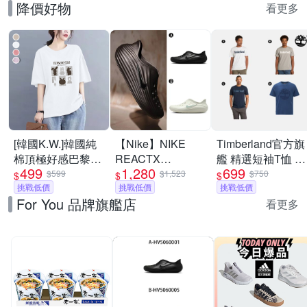
降價好物
看更多
[韓國K.W.]韓國純
【Nike】NIKE
Timberland官方旗
棉頂極好感巴黎設
REACTX
艦 精選短袖T恤 素
499
1,280
699
計華麗上衣(壓褶/
REJUVEN8 運動
T 男款(多款任選)
$599
$1,523
$750
$
$
$
中大尺碼/修身/輕
挑戰低價
涼鞋 懶人鞋 洞洞
挑戰低價
挑戰低價
For You 品牌旗艦店
薄/小香風)
鞋 男女 A-
看更多
HV5060001 B-
HV5060005