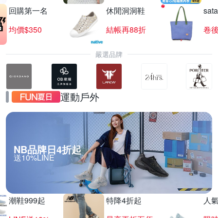
回購第一名
休閒洞洞鞋
sat
均價$350
結帳再88折
卷後
嚴選品牌
運動戶外
NB品牌日4折起
送10%LINE
潮鞋999起
特降4折起
人