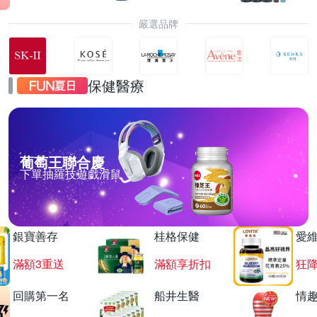
嚴選品牌
保健醫療
葡萄王聯合慶
下單抽羅技遊戲滑鼠
銀寶善存
桂格保健
愛
滿額3重送
滿額享折扣
狂降
回購第一名
船井生醫
情