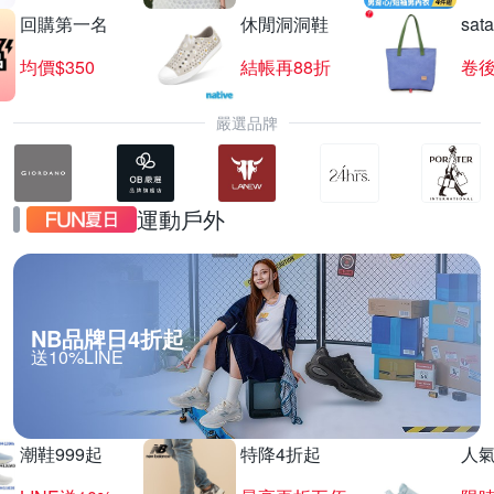
回購第一名
休閒洞洞鞋
sat
均價$350
結帳再88折
卷後
嚴選品牌
運動戶外
NB品牌日4折起
送10%LINE
潮鞋999起
特降4折起
人