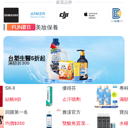
嚴選品牌
美妝保養
台塑生醫5折起
滿額折300
SK-II
優得芬
專
結帳9折
止汗噴劑
滿額
回購第一名
雅漾官方
寶
均價$350
雙酸角質潔膚露
水楊