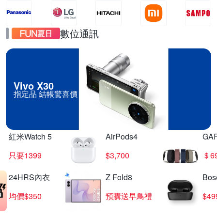
數位通訊
Vivo X30
指定品 結帳驚喜價
紅米Watch 5
AirPods4
GA
只要1399
$3,700
＄6
24HRS內衣
Z Fold8
Bo
均價$350
預購送早鳥禮
$4