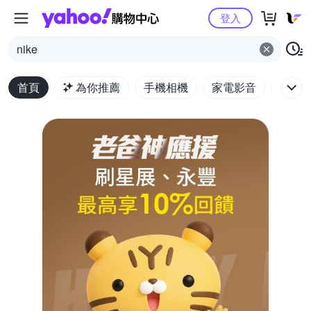
Yahoo購物中心
登入
nike
首頁
為你推薦
手機相機
家電影音
電腦