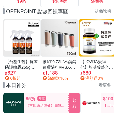
$999
$限時搶
滿額折
40%
OPENPOINT 點數回饋專區
活動說明
【台塑生醫】抗菌
象印*0.72L*不銹鋼
【LOVITA愛維
防護噴霧255g 三
吊環隨行杯(SX-
他】胺基酸螯合鋅
627
1,188
680
入組
LA72H)
x2瓶30mg素食錠
$
$
$
6折起
滿額送10%
滿額送3%
(鋅錠)
本日神券
看更多
85折
$100
雙享
領
【艾瑪絲品牌券】滿580
【sat
取
享85折！
一件折$