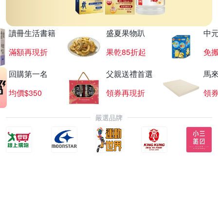
讀冊生活書籍
盛夏果物趴
中
滿額再現折
果乾85折起
免
回購第一名
父親送禮首選
馬
均價$350
領券再現折
領
嚴選品牌