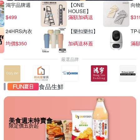
鴻宇品牌週
【ONE
向
HOUSE】
$499
滿額加碼送
$31
24HRS內衣
【樂扣樂扣】
TP-
均價$350
加碼送杯蓋
滿
嚴選品牌
食品生鮮
美食週末特賣會
限定價五折起