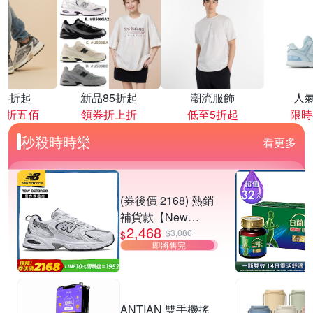
降4折起
新品85折起
潮流服飾
人
再折五佰
領券折上折
低至5折起
限時
秒殺時時樂
看更多
(券後價 2168) 熱銷
補貨款【New
2,468
Balance】復古運動
$3,080
$
即將售完
鞋_中性_白銀
_MR530SG-D楦
ANTIAN 雙手機搖