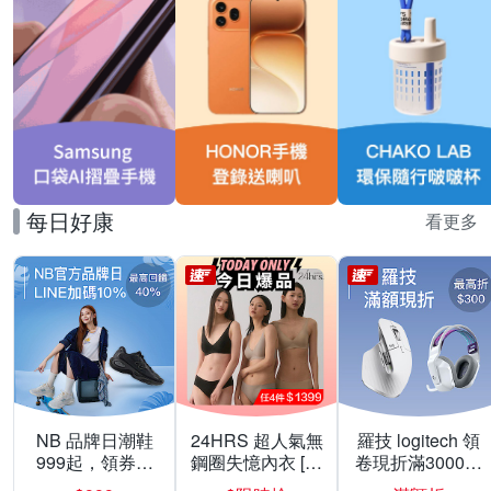
每日好康
看更多
NB 品牌日潮鞋
24HRS 超人氣無
羅技 logitech 領
999起，領券折
鋼圈失憶內衣 [熱
卷現折滿3000折
上折 最高回饋
銷好評]
300