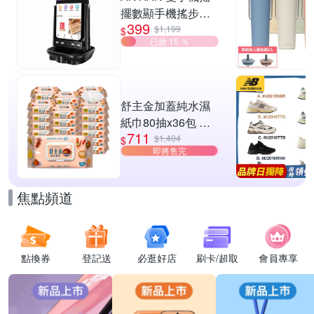
擺數顯手機搖步機
399
靜音自動計步器 搖
$1,199
$
已搶 15 ％
步器 刷步數神器 搖
步機
舒主金加蓋純水濕
紙巾80抽x36包 台
711
灣製 濕巾
$1,404
$
即將售完
焦點頻道
點換券
登記送
必逛好店
刷卡/超取
會員專享