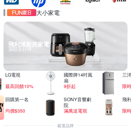
大小家電
飛利浦廚房家電
滿額送好禮
LG電視
國際牌14吋風
三
扇
最高回饋10%
9折起
限
回購第一名
SONY音響劇
飛
院
均價$350
滿萬送電視
限
嚴選品牌