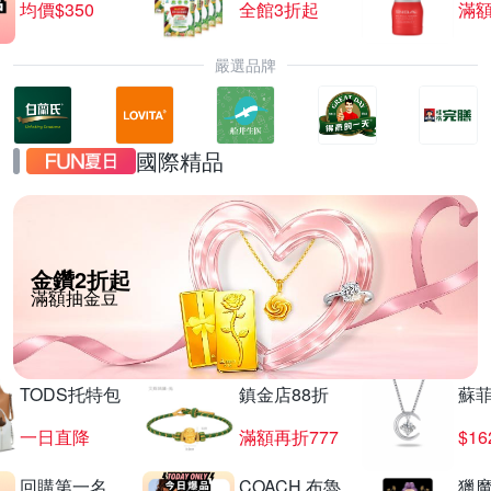
均價$350
全館3折起
滿
嚴選品牌
國際精品
金鑽2折起
滿額抽金豆
TODS托特包
鎮金店88折
蘇
一日直降
滿額再折777
$16
回購第一名
COACH 布魯
獵