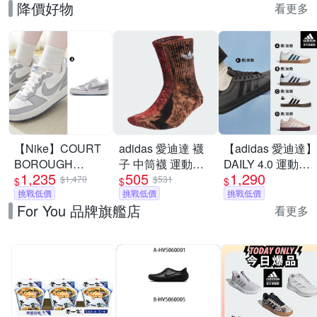
降價好物
看更多
【Nike】COURT
adidas 愛迪達 襪
【adidas 愛迪達】
BOROUGH
子 中筒襪 運動襪
DAILY 4.0 運動休
1,235
505
1,290
RECRAFT SE GS
三葉草 TIE DYE
閒鞋 男鞋/女鞋 (多
$1,470
$531
$
$
$
休閒鞋 運動鞋 女/
挑戰低價
CREW 咖紅
挑戰低價
款任選)
挑戰低價
For You 品牌旗艦店
大童 A-IH4519100
IJ6672
看更多