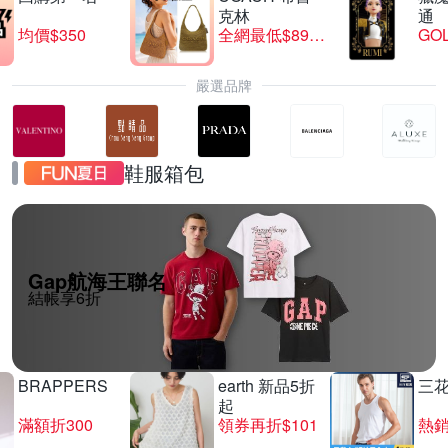
克林
通
均價$350
全網最低$8999
GO
嚴選品牌
鞋服箱包
Gap航海王聯名
結帳享6折
BRAPPERS
earth 新品5折
三
起
滿額折300
領券再折$101
熱銷