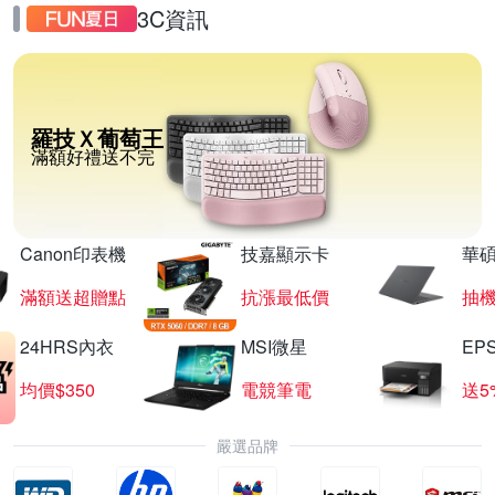
3C資訊
羅技Ｘ葡萄王
滿額好禮送不完
Canon印表機
技嘉顯示卡
華碩
滿額送超贈點
抗漲最低價
抽
24HRS內衣
MSI微星
EP
均價$350
電競筆電
送5
嚴選品牌