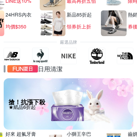
LINE送10%
最高再折五佰
限時
24HRS內衣
新品85折起
熱
均價$350
領券折上折
券後
嚴選品牌
日用清潔
搶！抗漲下殺
★紙品6折起
好來 超氟牙膏
小獅王辛巴
齒妍