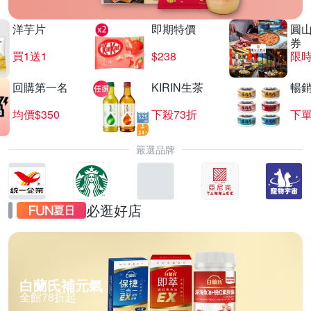
洋芋片
即期特價
圓
券
買1送1
$238
限時
回購第一名
KIRIN生茶
暢
均價$350
下殺73折
下單
嚴選品牌
必逛好店
白蘭氏補元氣
全館78折起