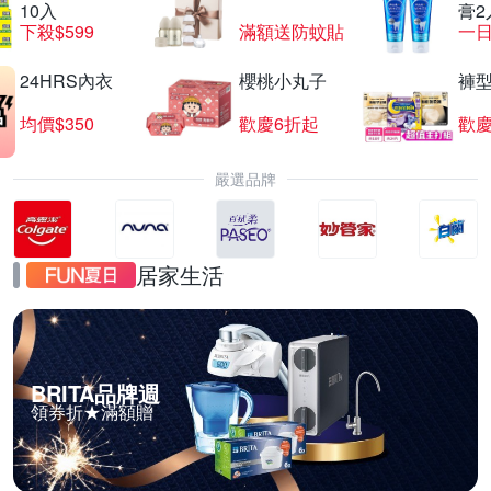
10入
膏2
下殺$599
滿額送防蚊貼
一日
24HRS內衣
櫻桃小丸子
褲
均價$350
歡慶6折起
歡慶
嚴選品牌
居家生活
BRITA品牌週
領券折★滿額贈