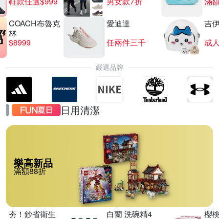
鞋款任選$999
男女款7折
滿額
COACH布魯克
愛迪達
吉
林
$8999
任兩件三千
嚴選品牌
日用清潔
樂高新品
滿額88折
夯！鈔省衛生
白蘭 洗碗精4
櫻