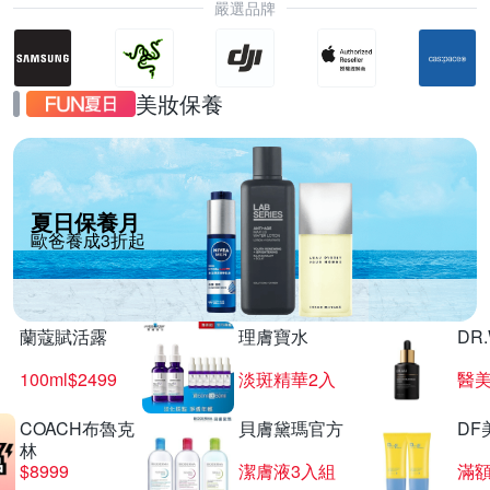
嚴選品牌
美妝保養
夏日保養月
歐爸養成3折起
蘭蔻賦活露
理膚寶水
DR
100ml$2499
淡斑精華2入
醫美
COACH布魯克
貝膚黛瑪官方
DF
林
$8999
潔膚液3入組
滿額