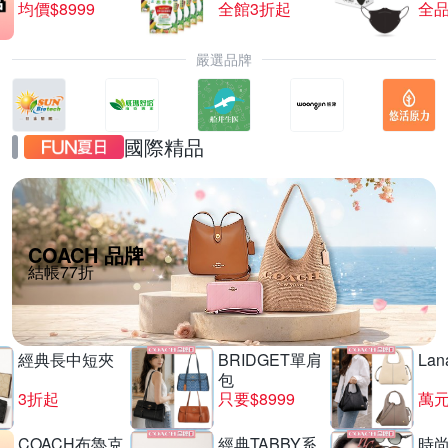
均價$8999
全館3折起
全品
嚴選品牌
國際精品
COACH 品牌
結帳77折
經典長中短夾
BRIDGET單肩
La
包
3折起
只要$8999
萬
COACH布魯克
經典TABBY系
時