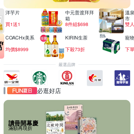
洋芋片
中元普渡拜拜
溫
箱
市
買1送1
8件組$698
COACHx美系
KIRIN生茶
寵
均價$8999
下殺73折
下單
嚴選品牌
必逛好店
讀冊開幕慶
滿額再現折