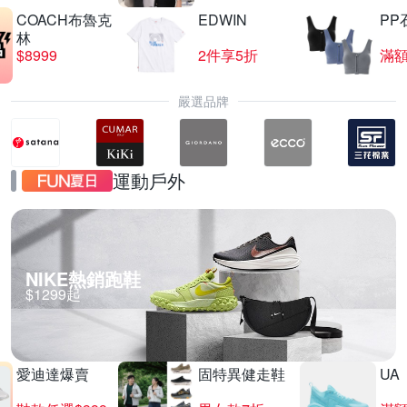
COACH布魯克
EDWIN
PP
林
$8999
2件享5折
滿額
嚴選品牌
運動戶外
NIKE熱銷跑鞋
$1299起
愛迪達爆賣
固特異健走鞋
UA