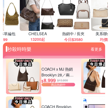
林草編包
CHELSEA
熱銷中 / 長夾
美系聯
13200起
8999
今日$3580
均價$
秒殺時時樂
看更多
COACH x MJ 熱銷
Brooklyn 28／兩用
8,999
／斜背包均一價-多
$13,800
$
商品熱銷中
款可選
COACH Brooklyn