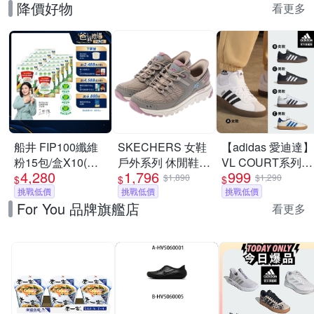
降價好物
看更多
船井 FIP100纖維
SKECHERS 女鞋
【adidas 愛迪達】
粉15包/盒X10(共
戶外系列 休閒鞋
VL COURT系列
4,280
1,796
999
150日份)-調節血
瞬穿舒適科技
運動休閒鞋 男鞋/
$1,890
$1,290
$
$
$
脂/血糖/膽固醇_速
挑戰低價
SUMMITS AT -
挑戰低價
女鞋 (多款任選)
挑戰低價
For You 品牌旗艦店
180270TPMT
看更多