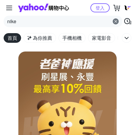
Yahoo購物中心
登入
nike
首頁
為你推薦
手機相機
家電影音
電腦