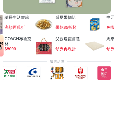
讀冊生活書籍
盛夏果物趴
中
滿額再現折
果乾85折起
免
COACH布魯克
父親送禮首選
馬
林
$8999
領券再現折
領
嚴選品牌