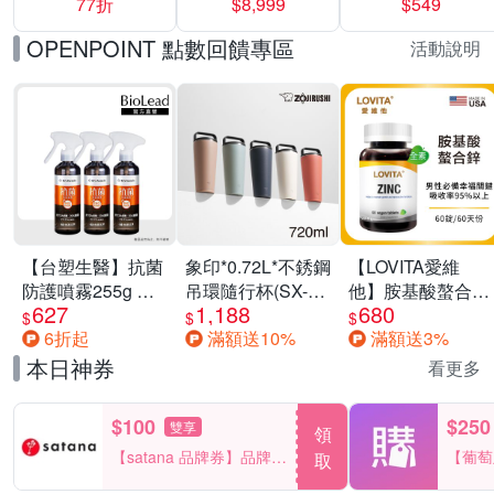
77折
$8,999
$549
一價-多款可選
任選一組 -生理
褲/衛生棉褲(無痕
OPENPOINT 點數回饋專區
活動說明
褲18片、安睡褲
24片)
【台塑生醫】抗菌
象印*0.72L*不銹鋼
【LOVITA愛維
防護噴霧255g 三
吊環隨行杯(SX-
他】胺基酸螯合鋅
627
1,188
680
入組
LA72H)
x2瓶30mg素食錠
$
$
$
6折起
滿額送10%
滿額送3%
(鋅錠)
本日神券
看更多
$100
$250
雙享
領
【satana 品牌券】品牌週
【葡萄
取
一件折$100
品滿29