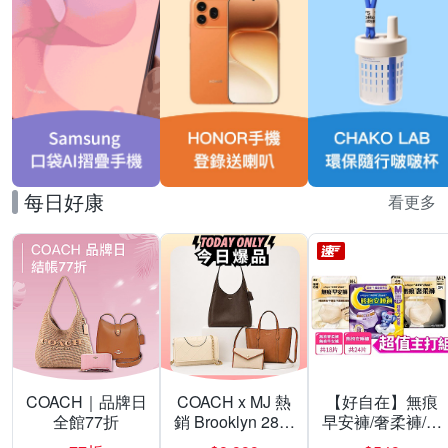
每日好康
看更多
COACH｜品牌日
COACH x MJ 熱
【好自在】無痕
全館77折
銷 Brooklyn 28／
早安褲/奢柔褲/熊
兩用／斜背包均
抱安睡褲 超值組