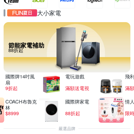
大小家電
節能家電補助
88折起
國際牌14吋風
電玩遊戲
飛
扇
9折起
滿額送電視
滿
COACH布魯克
國際牌家電
情
林
$8999
88折起
限時
嚴選品牌