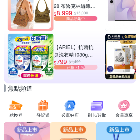
28 布魯克林編織款
8,999
單肩包-橄欖綠
$15,000
$
商品熱銷中
【ARIEL】抗菌抗
臭洗衣精1030g補
799
充包 X8 (抗菌去漬/
$1,499
$
已搶 71 ％
室內晾曬) 兩款任選
焦點頻道
點換券
登記送
必逛好店
刷卡/超取
會員專享