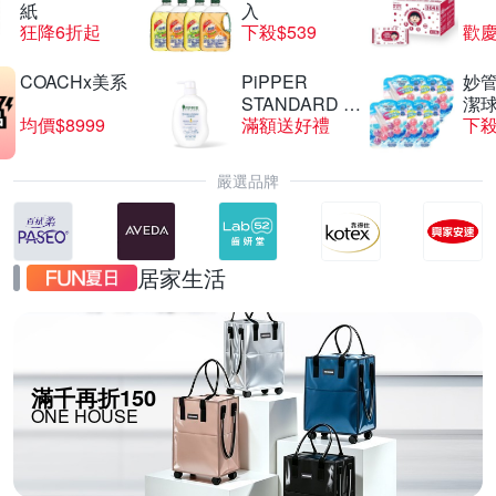
紙
入
狂降6折起
下殺$539
歡慶
COACHx美系
PiPPER
妙管
STANDARD 沛
潔球
均價$8999
滿額送好禮
下殺
柏
嚴選品牌
居家生活
滿千再折150
ONE HOUSE