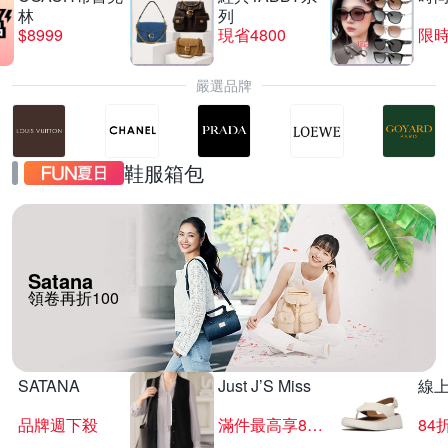
林
列
$8999
現省4800
限時
嚴選品牌
鞋服箱包
Satana
領卷再折100
SATANA
Just J’S Miss
線
品牌週下殺
滿件最高享85折
84