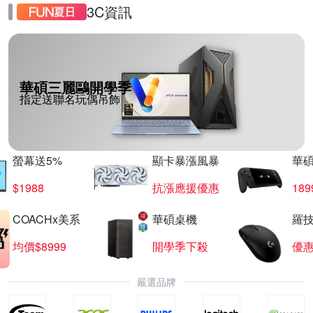
3C資訊
華碩三麗鷗開學季
指定送聯名玩偶吊飾
螢幕送5%
顯卡暴漲風暴
華
$1988
抗漲應援優惠
18
COACHx美系
華碩桌機
羅技
均價$8999
開學季下殺
優
嚴選品牌