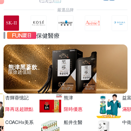
嚴選品牌
保健醫療
熊津黑蔘飲
限搶超值組
杏輝蓉憶記
熊津
益
降再送超贈點
限時優惠
滿
COACHx美系
船井生醫
中