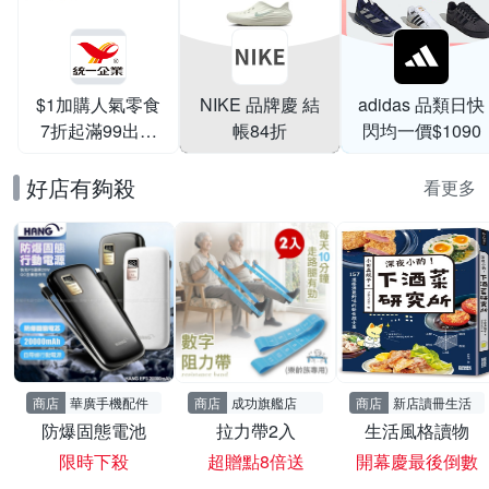
$1加購人氣零食
NIKE 品牌慶 結
adidas 品類日快
7折起滿99出貨
帳84折
閃均一價$1090
滿199打95折
好店有夠殺
看更多
商店
華廣手機配件
商店
成功旗艦店
商店
新店讀冊生活
防爆固態電池
拉力帶2入
生活風格讀物
限時下殺
超贈點8倍送
開幕慶最後倒數