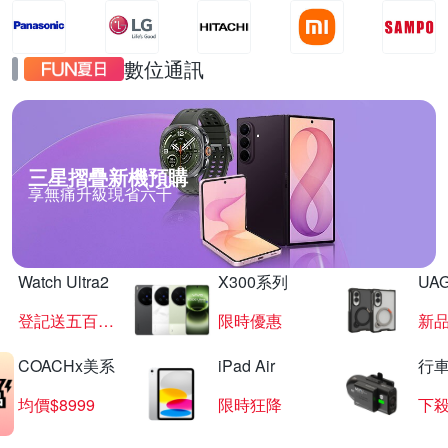
數位通訊
三星摺疊新機預購
享無痛升級現省六千
Watch Ultra2
X300系列
UAG
登記送五百超贈點
限時優惠
新
COACHx美系
iPad Air
行
均價$8999
限時狂降
下殺