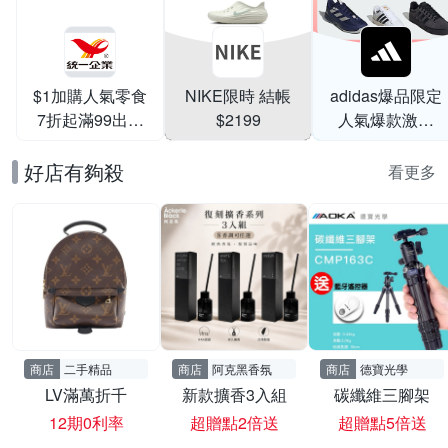
$1加購人氣零食
NIKE限時 結帳
adidas爆品限定
7折起滿99出貨
$2199
人氣爆款激降
滿199打95折
$999
好店有夠殺
看更多
商店
二手精品
商店
阿克黑香氛
商店
德寶光學
LV滿萬折千
新款擴香3入組
碳纖維三腳架
12期0利率
超贈點2倍送
超贈點5倍送