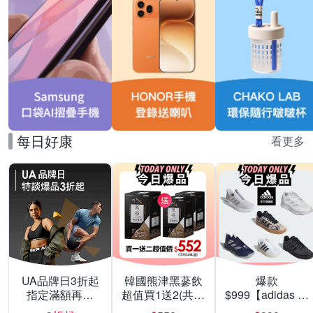
每日好康
看更多
UA品牌日3折起
韓國熊津黑蔘飲
爆款
指定滿額再折
超值買1送2(共24
$999【adidas 愛
200
入組)
迪達】男/女 精選