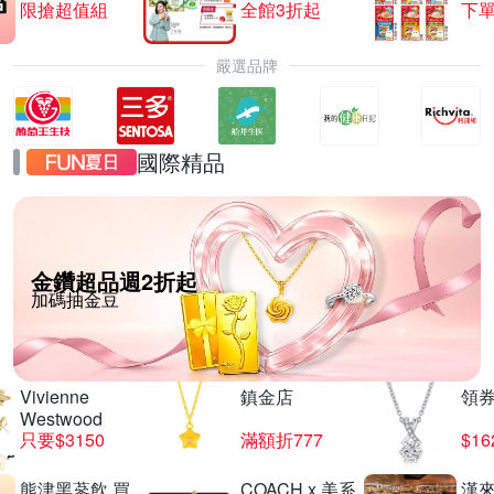
限搶超值組
全館3折起
下單
嚴選品牌
國際精品
金鑽超品週2折起
加碼抽金豆
Vivienne
鎮金店
領
Westwood
只要$3150
滿額折777
$16
熊津黑蔘飲 買
COACH x 美系
漢