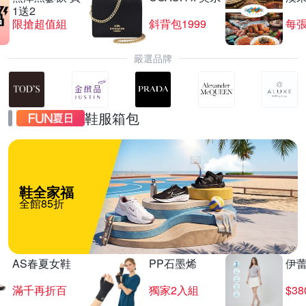
1送2
限搶超值組
斜背包1999
每張
嚴選品牌
鞋服箱包
鞋全家福
全館85折
AS春夏女鞋
PP石墨烯
伊
滿千再折百
獨家2入組
$3