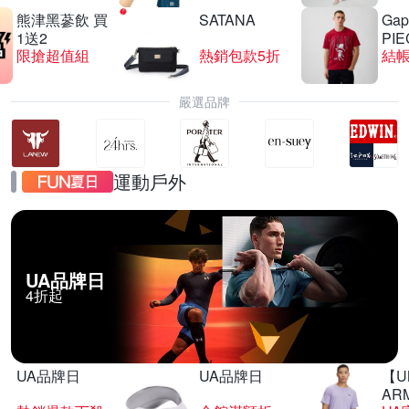
熊津黑蔘飲 買
SATANA
Gap
1送2
PIE
限搶超值組
熱銷包款5折
結帳
嚴選品牌
運動戶外
UA品牌日
4折起
UA品牌日
UA品牌日
【U
AR