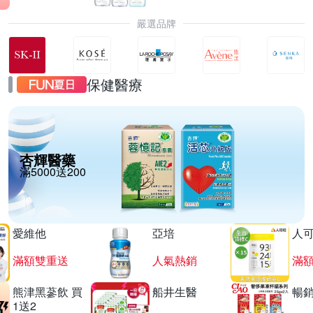
嚴選品牌
保健醫療
杏輝醫藥
滿5000送200
愛維他
亞培
人
滿額雙重送
人氣熱銷
滿
熊津黑蔘飲 買
船井生醫
暢
1送2