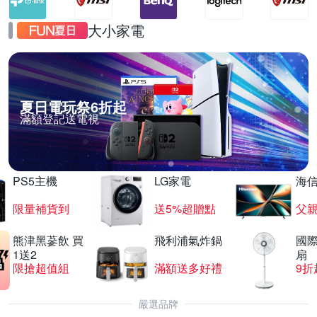
大小家電
夏日電玩祭6折起
滿額登記送電視
PS5主機
LG家電
海
限量補貨到
送5%超贈點
父
熊津黑蔘飲 買
飛利浦氣炸鍋
國際
1送2
扇
限搶超值組
滿額送多好禮
9折
嚴選品牌