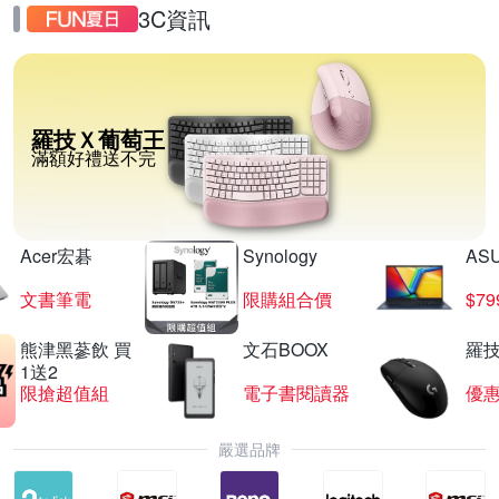
3C資訊
羅技Ｘ葡萄王
滿額好禮送不完
Acer宏碁
Synology
AS
文書筆電
限購組合價
$7
熊津黑蔘飲 買
文石BOOX
羅技
1送2
限搶超值組
電子書閱讀器
優
嚴選品牌