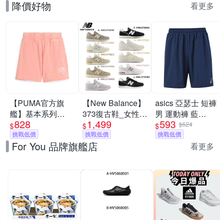
降價好物
看更多
【PUMA官方旗
【New Balance】
asics 亞瑟士 短褲
艦】基本系列
373復古鞋_女性_
男 運動褲 藍
828
1,499
593
Puma Class
多款任選_Y購/網
2033B130-401
$624
$
$
$
Washed 5吋短褲
挑戰低價
路獨家
挑戰低價
挑戰低價
For You 品牌旗艦店
女性 68503518
看更多