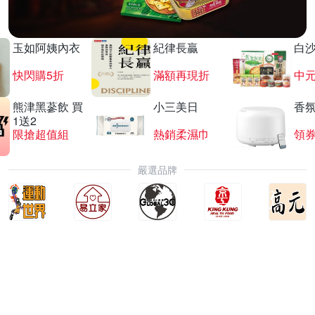
玉如阿姨內衣
紀律長贏
白
快閃購5折
滿額再現折
中
熊津黑蔘飲 買
小三美日
香氛
1送2
限搶超值組
熱銷柔濕巾
領
嚴選品牌