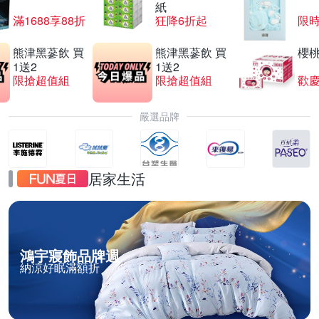
紙
滿1688享88折
狂降6折起
限
熊津黑蔘飲 買
熊津黑蔘飲 買
櫻
1送2
1送2
限搶超值組
限搶超值組
歡慶
嚴選品牌
居家生活
鴻宇寢飾品牌週
納涼好眠滿額折