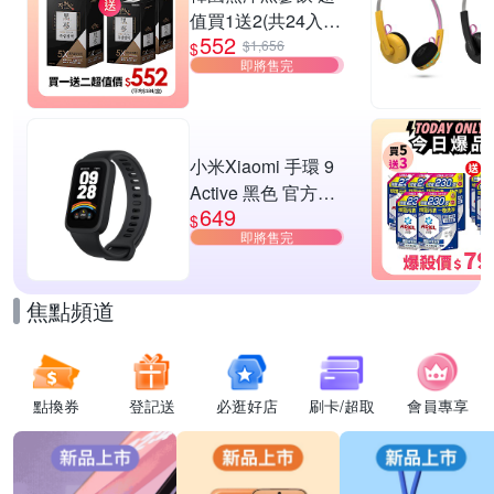
值買1送2(共24入
552
組)
$1,656
$
即將售完
小米Xiaomi 手環 9
Active 黑色 官方旗
649
艦館
$
即將售完
焦點頻道
點換券
登記送
必逛好店
刷卡/超取
會員專享