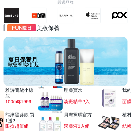
嚴選品牌
美妝保養
夏日保養月
歐爸養成3折起
雅詩蘭黛小棕
理膚寶水
我
瓶
100ml$1999
淡斑精華2入
面膜
熊津黑蔘飲 買
貝膚黛瑪官方
植
1送2
限搶超值組
潔膚液3入組
結帳