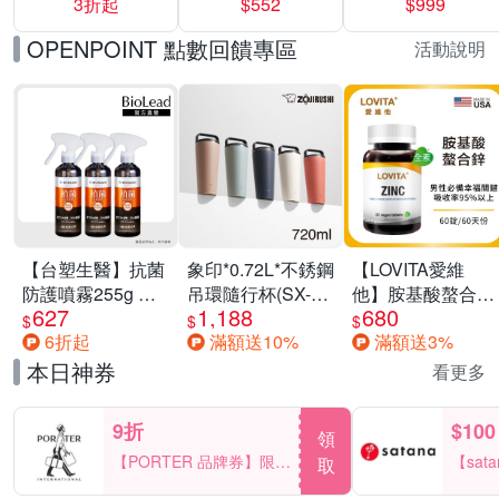
3折起
$552
$999
運動鞋休閒鞋 任
選均一價
OPENPOINT 點數回饋專區
活動說明
【台塑生醫】抗菌
象印*0.72L*不銹鋼
【LOVITA愛維
防護噴霧255g 三
吊環隨行杯(SX-
他】胺基酸螯合鋅
627
1,188
680
入組
LA72H)
x2瓶30mg素食錠
$
$
$
6折起
滿額送10%
滿額送3%
(鋅錠)
本日神券
看更多
9折
$100
領
【PORTER 品牌券】限時
【sat
取
2天 滿2000享9折
一件折$