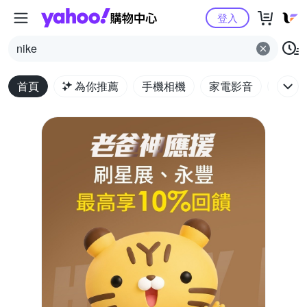
Yahoo購物中心
登入
nike
首頁
為你推薦
手機相機
家電影音
電腦