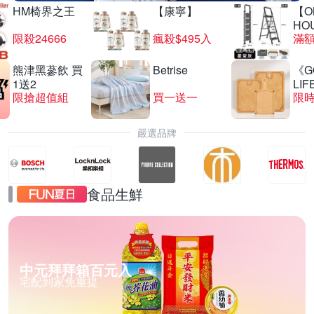
HM椅界之王
【康寧】
【O
HO
限殺24666
瘋殺$495入
滿
熊津黑蔘飲 買
Betrise
《G
1送2
LIF
限搶超值組
買一送一
限時
嚴選品牌
食品生鮮
中元拜拜箱百元入
宅配到家免重提