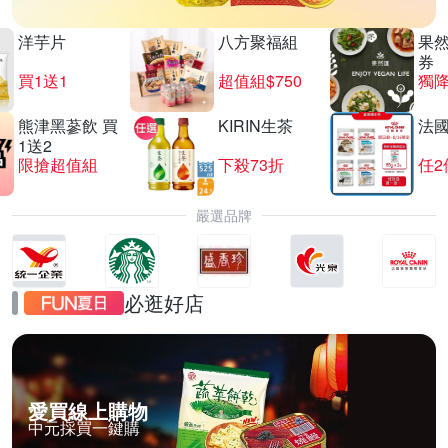
洋芋片
八方聚福組
果
券
買1送1
超值組$750
獨降
熊津黑蔘飲 買
KIRIN生茶
法
1送2
限搶超值組
下殺73折
任2
嚴選品牌
必逛好店
愛買線上購物
中元採買一鍵購