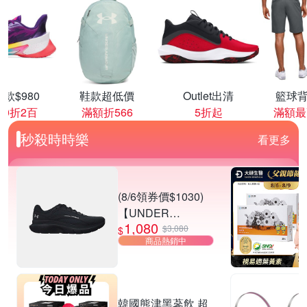
款$980
鞋款超低價
Outlet出清
籃球背
00折2百
滿額折566
5折起
滿額最
秒殺時時樂
看更多
(8/6領券價$1030)
【UNDER
1,080
ARMOUR】UA
$3,080
$
商品熱銷中
Charged Rogue 5
SE 慢跑鞋 男女款
多款任選
韓國熊津黑蔘飲 超