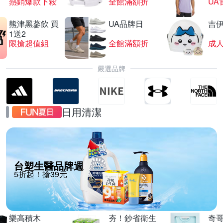
熱銷爆款下殺
全館滿額折
UA
熊津黑蔘飲 買
UA品牌日
吉
1送2
限搶超值組
全館滿額折
嚴選品牌
日用清潔
台塑生醫品牌週
5折起！搶39元
樂高積木
夯！鈔省衛生
奇