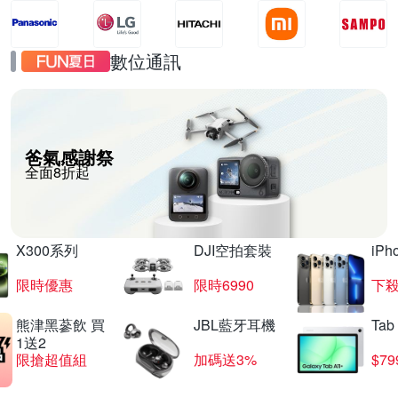
數位通訊
爸氣感謝祭
全面8折起
X300系列
DJI空拍套裝
iP
限時優惠
限時6990
下殺
熊津黑蔘飲 買
JBL藍牙耳機
Tab
1送2
限搶超值組
加碼送3%
$79