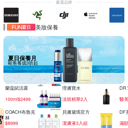
嚴選品牌
美妝保養
夏日保養月
歐爸養成3折起
蘭蔻賦活露
理膚寶水
DR
100ml$2499
淡斑精華2入
醫美
COACH布魯克
貝膚黛瑪官方
DF
林
$8999
潔膚液3入組
滿額