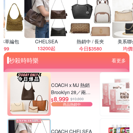
林草編包
CHELSEA
熱銷中 / 長夾
美系聯
13200起
8999
今日$3580
均價$
秒殺時時樂
看更多
COACH x MJ 熱銷
Brooklyn 28／兩用
8,999
／斜背包均一價-多
$13,800
$
商品熱銷中
款可選
COACH CHELSEA