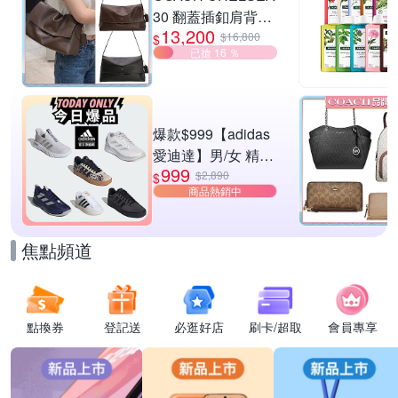
30 翻蓋插釦肩背包
13,200
兩色供選
$16,800
$
已搶 16 ％
爆款$999【adidas
愛迪達】男/女 精選
999
運動鞋休閒鞋 任選
$2,890
$
商品熱銷中
均一價
焦點頻道
點換券
登記送
必逛好店
刷卡/超取
會員專享