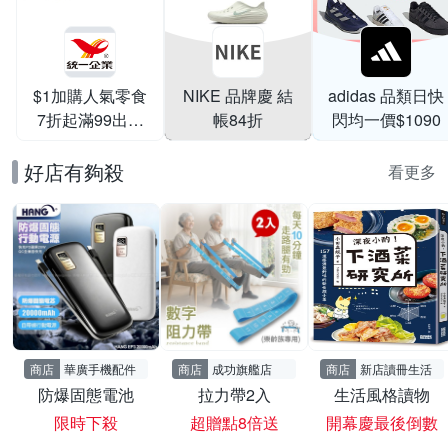
$1加購人氣零食
NIKE 品牌慶 結
adidas 品類日快
7折起滿99出貨
帳84折
閃均一價$1090
滿199打95折
好店有夠殺
看更多
商店
華廣手機配件
商店
成功旗艦店
商店
新店讀冊生活
防爆固態電池
拉力帶2入
生活風格讀物
限時下殺
超贈點8倍送
開幕慶最後倒數