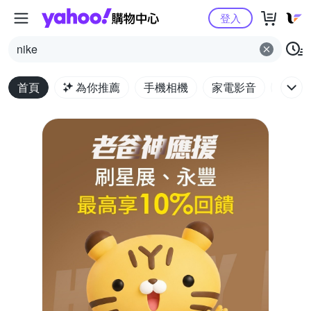
Yahoo購物中心
登入
nike
首頁
為你推薦
手機相機
家電影音
電腦