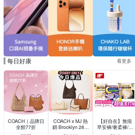
每日好康
看更多
COACH｜品牌日
COACH x MJ 熱
【好自在】無痕
全館77折
銷 Brooklyn 28／
早安褲/奢柔褲/熊
兩用／斜背包均
抱安睡褲 超值組