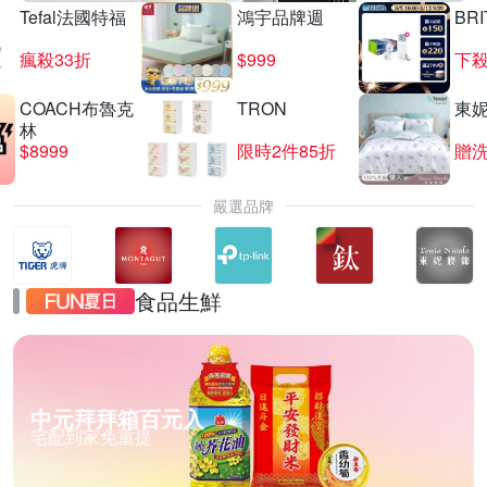
Tefal法國特福
鴻宇品牌週
BRI
瘋殺33折
$999
下殺
COACH布魯克
TRON
東
林
$8999
限時2件85折
贈
嚴選品牌
食品生鮮
中元拜拜箱百元入
宅配到家免重提