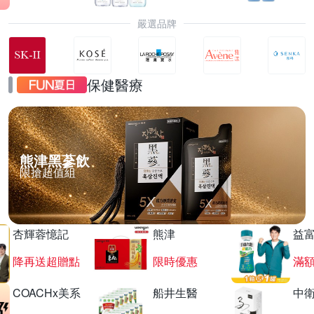
嚴選品牌
保健醫療
熊津黑蔘飲
限搶超值組
杏輝蓉憶記
熊津
益
降再送超贈點
限時優惠
滿
COACHx美系
船井生醫
中