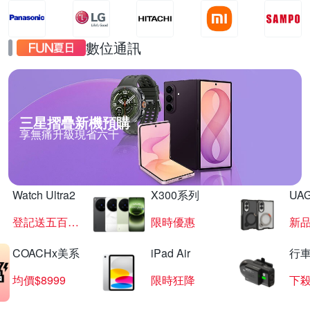
數位通訊
三星摺疊新機預購
享無痛升級現省六千
Watch Ultra2
X300系列
UAG
登記送五百超贈點
限時優惠
新
COACHx美系
iPad Air
行
均價$8999
限時狂降
下殺