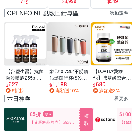
77折
$8,999
$549
一價-多款可選
任選一組 -生理
褲/衛生棉褲(無痕
OPENPOINT 點數回饋專區
活動說明
褲18片、安睡褲
24片)
【台塑生醫】抗菌
象印*0.72L*不銹鋼
【LOVITA愛維
防護噴霧255g 三
吊環隨行杯(SX-
他】胺基酸螯合鋅
627
1,188
680
入組
LA72H)
x2瓶30mg素食錠
$
$
$
6折起
滿額送10%
滿額送3%
(鋅錠)
本日神券
看更多
85折
$100
雙享
領
【艾瑪絲品牌券】滿580
【sat
取
享85折！
一件折$