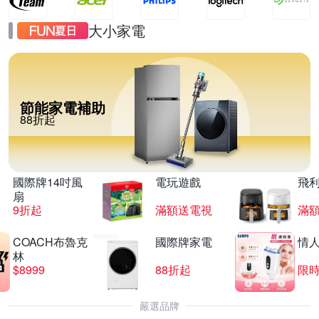
大小家電
節能家電補助
88折起
國際牌14吋風
電玩遊戲
飛
扇
9折起
滿額送電視
滿
COACH布魯克
國際牌家電
情
林
$8999
88折起
限時
嚴選品牌