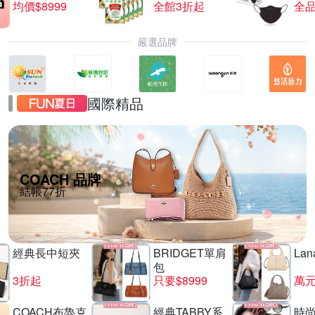
均價$8999
全館3折起
全品
嚴選品牌
國際精品
COACH 品牌
結帳77折
經典長中短夾
BRIDGET單肩
La
包
3折起
只要$8999
萬
COACH布魯克
經典TABBY系
時