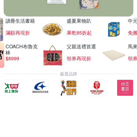
讀冊生活書籍
盛夏果物趴
中
滿額再現折
果乾85折起
免
COACH布魯克
父親送禮首選
馬
林
$8999
領券再現折
領
嚴選品牌