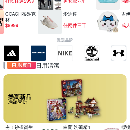
鞋款任選$999
男女款7折
滿額
COACH布魯克
愛迪達
吉
林
$8999
任兩件三千
嚴選品牌
日用清潔
樂高新品
滿額88折
夯！鈔省衛生
白蘭 洗碗精4
櫻