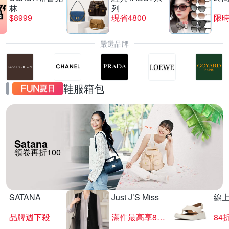
林
列
$8999
現省4800
限時
嚴選品牌
鞋服箱包
Satana
領卷再折100
SATANA
Just J’S Miss
線
品牌週下殺
滿件最高享85折
84