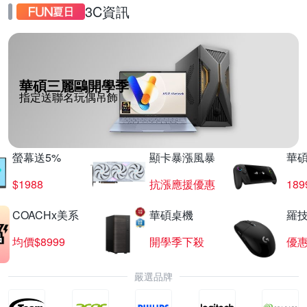
3C資訊
華碩三麗鷗開學季
指定送聯名玩偶吊飾
螢幕送5%
顯卡暴漲風暴
華
$1988
抗漲應援優惠
18
COACHx美系
華碩桌機
羅技
均價$8999
開學季下殺
優
嚴選品牌