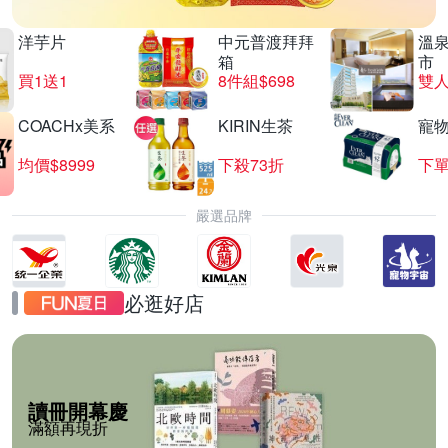
洋芋片
中元普渡拜拜
溫
箱
市
買1送1
8件組$698
COACHx美系
KIRIN生茶
寵
均價$8999
下殺73折
下單
嚴選品牌
必逛好店
讀冊開幕慶
滿額再現折