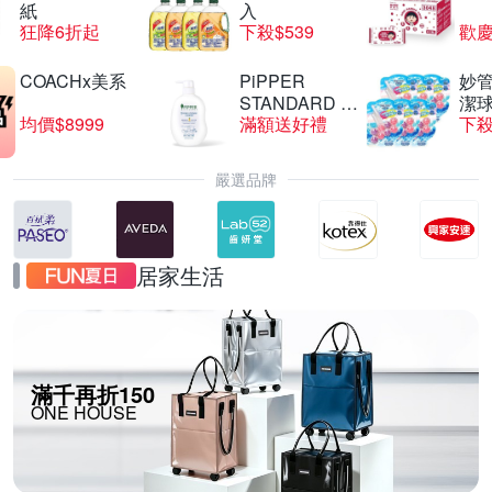
紙
入
狂降6折起
下殺$539
歡慶
COACHx美系
PiPPER
妙管
STANDARD 沛
潔球
均價$8999
滿額送好禮
下殺
柏
嚴選品牌
居家生活
滿千再折150
ONE HOUSE