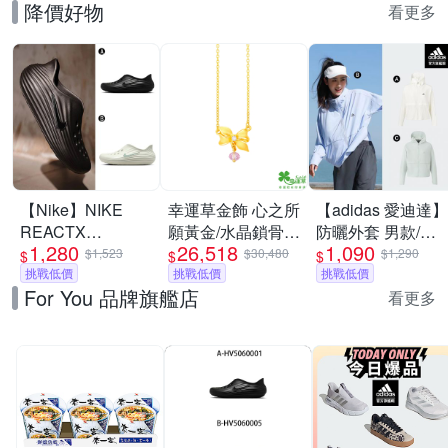
降價好物
看更多
【Nike】NIKE
幸運草金飾 心之所
【adidas 愛迪達】
REACTX
願黃金/水晶鎖骨項
防曬外套 男款/女
1,280
26,518
1,090
REJUVEN8 運動
鍊
款 (多款任選)
$1,523
$30,480
$1,290
$
$
$
涼鞋 懶人鞋 洞洞
挑戰低價
挑戰低價
挑戰低價
For You 品牌旗艦店
鞋 男女 A-
看更多
HV5060001 B-
HV5060005