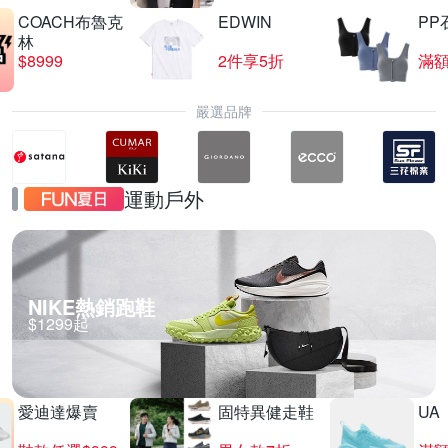
COACH布魯克
EDWIN
PP
林
$8999
2件享5折
滿額
嚴選品牌
運動戶外
NIKE熱銷跑鞋
$1299起
愛迪達爆賣
固特異健走鞋
UA