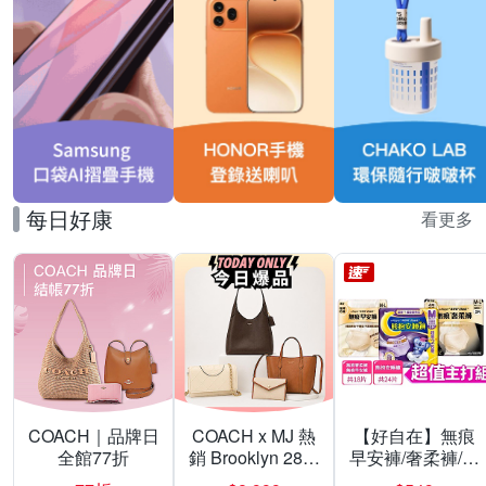
每日好康
看更多
COACH｜品牌日
COACH x MJ 熱
【好自在】無痕
全館77折
銷 Brooklyn 28／
早安褲/奢柔褲/熊
兩用／斜背包均
抱安睡褲 超值組