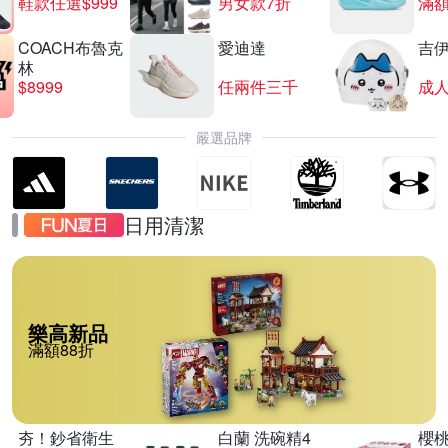
鞋款任選$999
男女款7折
滿額
COACH布魯克
愛迪達
吉
林
$8999
任兩件三千
嚴選品牌
日用清潔
樂高新品
滿額88折
夯！鈔省衛生
白蘭 洗碗精4
櫻