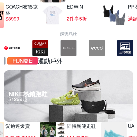
COACH布魯克
EDWIN
PP
林
$8999
2件享5折
滿額
嚴選品牌
運動戶外
NIKE熱銷跑鞋
$1299起
愛迪達爆賣
固特異健走鞋
UA