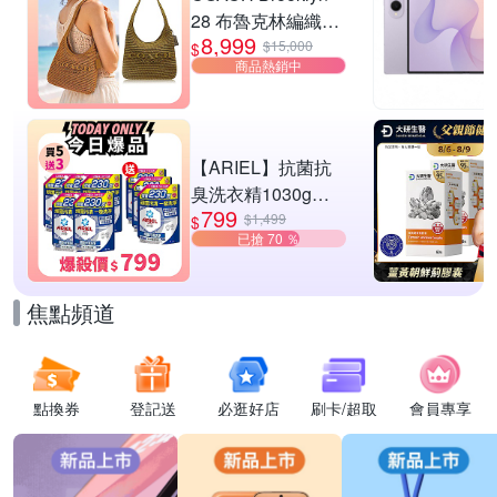
28 布魯克林編織款
8,999
單肩包-橄欖綠
$15,000
$
商品熱銷中
【ARIEL】抗菌抗
臭洗衣精1030g補
799
充包 X8 (抗菌去漬/
$1,499
$
已搶 70 ％
室內晾曬) 兩款任選
焦點頻道
點換券
登記送
必逛好店
刷卡/超取
會員專享