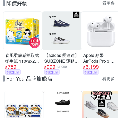
降價好物
看更多
春風柔膚感抽取式
【adidas 愛迪達】
Apple 蘋果
衛生紙 110抽x24
SUBZONE 運動鞋
AirPods Pro 3 主
759
999
6,199
包x3串/箱
高機能籃球鞋 男鞋
動式降噪 藍芽耳機
$1,090
$
$
$
挑戰低價
(多款任選)
挑戰低價
原廠保固 公司貨
挑戰低價
For You 品牌旗艦店
USB-C MagSafe
看更多