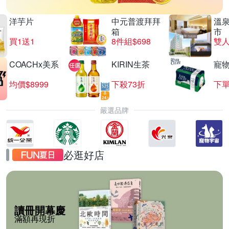
洋芋片
中元普渡拜拜
溫
箱
市
買1送1
8件組$698
COACHx美系
KIRIN生茶
寵
均價$8999
下殺73折
下單
嚴選品牌
必逛好店
讀冊開幕慶
滿額再現折