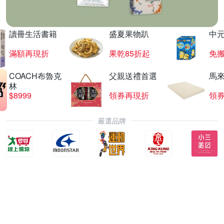
讀冊生活書籍
盛夏果物趴
中
滿額再現折
果乾85折起
免
COACH布魯克
父親送禮首選
馬
林
$8999
領券再現折
領
嚴選品牌