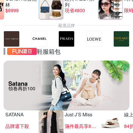
林
列
$8999
現省4800
限時
嚴選品牌
鞋服箱包
Satana
領卷再折100
SATANA
Just J’S Miss
線
品牌週下殺
滿件最高享85折
84