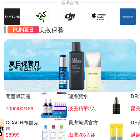
嚴選品牌
美妝保養
夏日保養月
歐爸養成3折起
蘭蔻賦活露
理膚寶水
DR
100ml$2499
淡斑精華2入
醫美
COACH布魯克
貝膚黛瑪官方
DF
林
$8999
潔膚液3入組
滿額