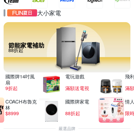
大小家電
節能家電補助
88折起
國際牌14吋風
電玩遊戲
飛
扇
9折起
滿額送電視
滿
COACH布魯克
國際牌家電
情
林
$8999
88折起
限時
嚴選品牌