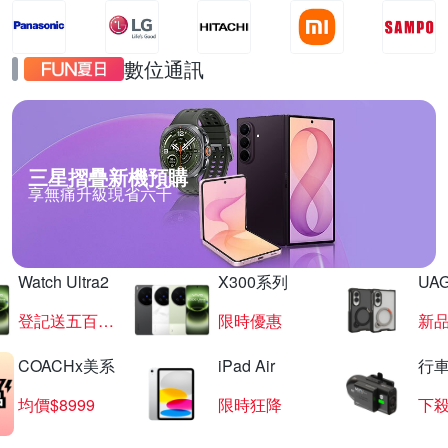
數位通訊
三星摺疊新機預購
享無痛升級現省六千
Watch Ultra2
X300系列
UAG
登記送五百超贈點
限時優惠
新
COACHx美系
iPad Air
行
均價$8999
限時狂降
下殺