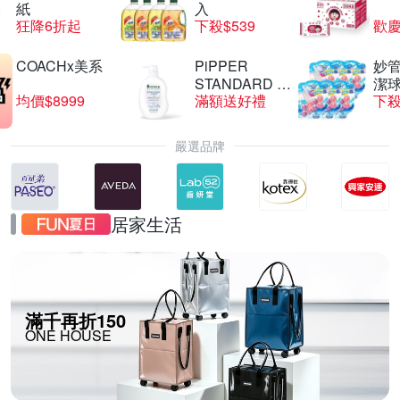
紙
入
狂降6折起
下殺$539
歡慶
COACHx美系
PiPPER
妙管
STANDARD 沛
潔球
均價$8999
滿額送好禮
下殺
柏
嚴選品牌
居家生活
滿千再折150
ONE HOUSE