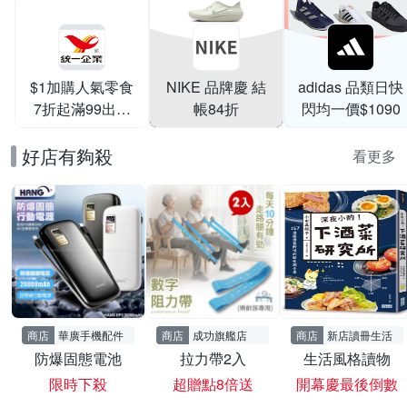
$1加購人氣零食
NIKE 品牌慶 結
adidas 品類日快
7折起滿99出貨
帳84折
閃均一價$1090
滿199打95折
好店有夠殺
看更多
商店
華廣手機配件
商店
成功旗艦店
商店
新店讀冊生活
防爆固態電池
拉力帶2入
生活風格讀物
限時下殺
超贈點8倍送
開幕慶最後倒數