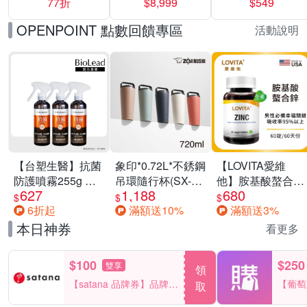
77折
$8,999
$549
一價-多款可選
任選一組 -生理
褲/衛生棉褲(無痕
OPENPOINT 點數回饋專區
活動說明
褲18片、安睡褲
24片)
【台塑生醫】抗菌
象印*0.72L*不銹鋼
【LOVITA愛維
防護噴霧255g 三
吊環隨行杯(SX-
他】胺基酸螯合鋅
627
1,188
680
入組
LA72H)
x2瓶30mg素食錠
$
$
$
6折起
滿額送10%
滿額送3%
(鋅錠)
本日神券
看更多
$100
$250
雙享
領
【satana 品牌券】品牌週
【葡萄
取
一件折$100
品滿29