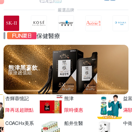
嚴選品牌
保健醫療
熊津黑蔘飲
限搶超值組
杏輝蓉憶記
熊津
益
降再送超贈點
限時優惠
滿
COACHx美系
船井生醫
中