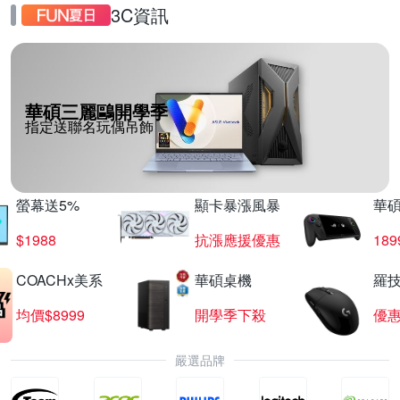
3C資訊
華碩三麗鷗開學季
指定送聯名玩偶吊飾
螢幕送5%
顯卡暴漲風暴
華
$1988
抗漲應援優惠
18
COACHx美系
華碩桌機
羅技
均價$8999
開學季下殺
優
嚴選品牌