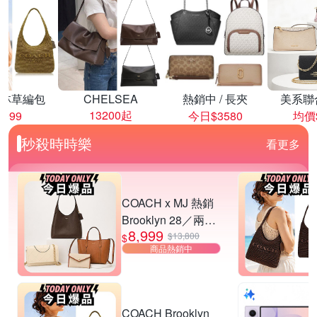
林草編包
CHELSEA
熱銷中 / 長夾
美系聯
13200起
8999
今日$3580
均價$
秒殺時時樂
看更多
COACH x MJ 熱銷
Brooklyn 28／兩用
8,999
／斜背包均一價-多
$13,800
$
商品熱銷中
款可選
COACH Brooklyn