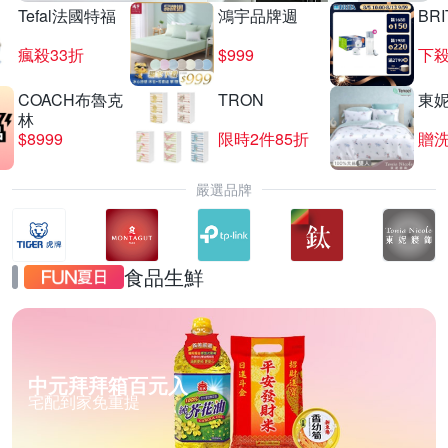
Tefal法國特福
鴻宇品牌週
BRI
瘋殺33折
$999
下殺
COACH布魯克
TRON
東
林
$8999
限時2件85折
贈
嚴選品牌
食品生鮮
中元拜拜箱百元入
宅配到家免重提