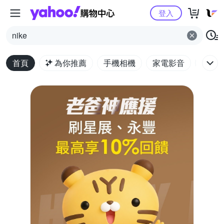
Yahoo購物中心
登入
nike
首頁
為你推薦
手機相機
家電影音
電腦