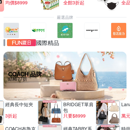
均價$8999
全館3折起
全品
嚴選品牌
國際精品
COACH 品牌
結帳77折
經典長中短夾
BRIDGET單肩
La
包
3折起
只要$8999
萬
COACH布魯克
經典TABBY系
時