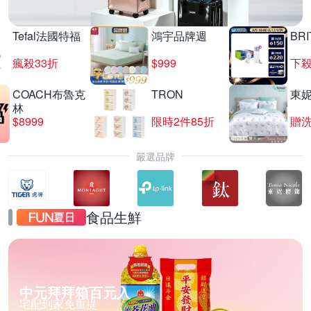
Tefal法國特福
鴻宇品牌週
BRI
瘋殺33折
$999
下殺
COACH布魯克
TRON
東
林
$8999
限時2件85折
贈
嚴選品牌
食品生鮮
中元拜拜箱百元入
宅配到家免重提