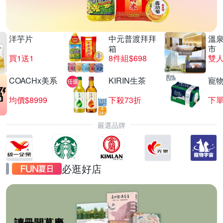
洋芋片
中元普渡拜拜
溫
箱
市
買1送1
8件組$698
COACHx美系
KIRIN生茶
寵
均價$8999
下殺73折
下單
嚴選品牌
必逛好店
讀冊開幕慶