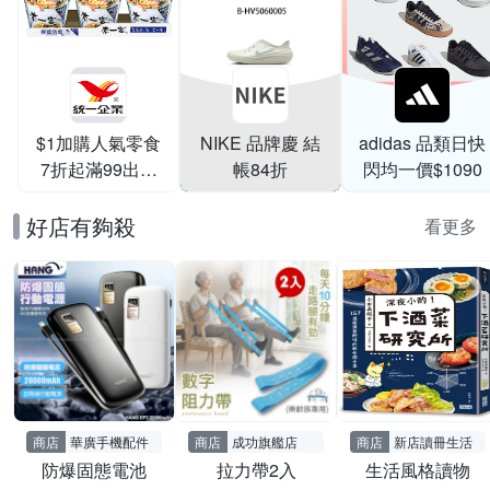
$1加購人氣零食
NIKE 品牌慶 結
adidas 品類日快
7折起滿99出貨
帳84折
閃均一價$1090
滿199打95折
好店有夠殺
看更多
商店
華廣手機配件
商店
成功旗艦店
商店
新店讀冊生活
防爆固態電池
拉力帶2入
生活風格讀物