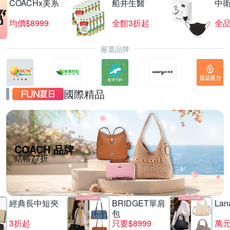
COACHx美系
船井生醫
中
均價$8999
全館3折起
全品
嚴選品牌
國際精品
COACH 品牌
結帳77折
經典長中短夾
BRIDGET單肩
La
包
3折起
只要$8999
萬