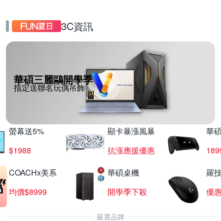
3C資訊
華碩三麗鷗開學季
指定送聯名玩偶吊飾
螢幕送5%
顯卡暴漲風暴
華
$1988
抗漲應援優惠
18
COACHx美系
華碩桌機
羅技
均價$8999
開學季下殺
優
嚴選品牌