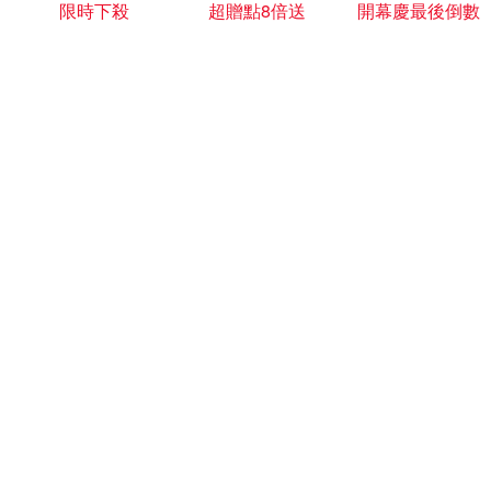
限時下殺
超贈點8倍送
開幕慶最後倒數