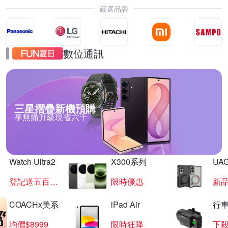
嚴選品牌
數位通訊
三星摺疊新機預購
享無痛升級現省六千
Watch Ultra2
X300系列
UAG
登記送五百超贈點
限時優惠
新
COACHx美系
iPad Air
行
均價$8999
限時狂降
下殺