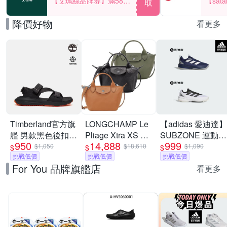
【艾瑪絲品牌券】滿580
【sat
取
享85折！
一件折$
降價好物
看更多
Timberland官方旗
LONGCHAMP Le
【adidas 愛迪達】
艦 男款黑色後扣式
Pliage Xtra XS 奔
SUBZONE 運動鞋
950
14,888
999
涼鞋|A6DPPETY
馬烙印牛皮斜背水
高機能籃球鞋 男鞋
$1,050
$18,610
$1,090
$
$
$
挑戰低價
餃包-多色可選
挑戰低價
(多款任選)
挑戰低價
For You 品牌旗艦店
看更多