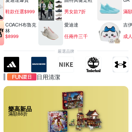
鞋款任選$999
男女款7折
滿額
COACH布魯克
愛迪達
吉
林
$8999
任兩件三千
嚴選品牌
日用清潔
樂高新品
滿額88折