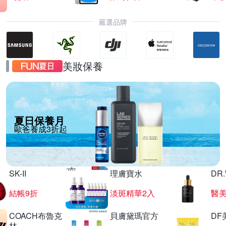
嚴選品牌
美妝保養
夏日保養月
歐爸養成3折起
SK-II
理膚寶水
DR
結帳9折
淡斑精華2入
醫美
COACH布魯克
貝膚黛瑪官方
DF
林