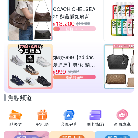
滿1件享86折
COACH CHELSEA
30 翻蓋插釦肩背包
13,200
兩色供選
$16,800
$
已搶 16 ％
爆款$999【adidas
愛迪達】男/女 精選
999
運動鞋休閒鞋 任選
$2,890
$
商品熱銷中
均一價
焦點頻道
點換券
登記送
必逛好店
刷卡/超取
會員專享