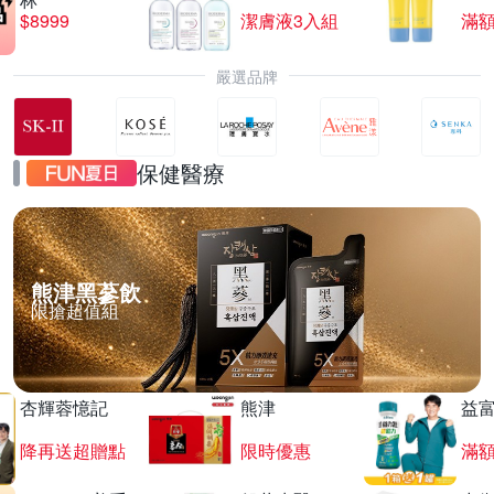
$8999
潔膚液3入組
滿額
嚴選品牌
保健醫療
熊津黑蔘飲
限搶超值組
杏輝蓉憶記
熊津
益
降再送超贈點
限時優惠
滿