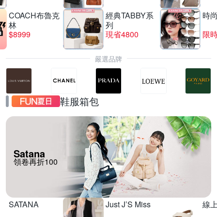
COACH布魯克
經典TABBY系
時
林
列
$8999
現省4800
限時
嚴選品牌
鞋服箱包
Satana
領卷再折100
SATANA
Just J’S Miss
線