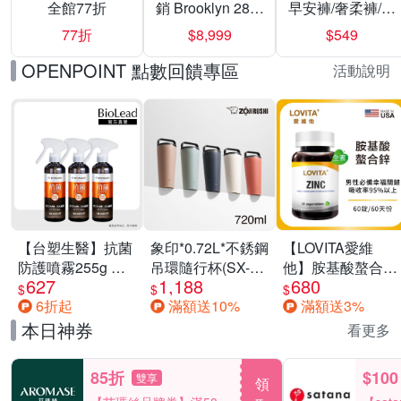
全館77折
銷 Brooklyn 28／
早安褲/奢柔褲/熊
兩用／斜背包均
抱安睡褲 超值組
77折
$8,999
$549
一價-多款可選
任選一組 -生理
褲/衛生棉褲(無痕
OPENPOINT 點數回饋專區
活動說明
褲18片、安睡褲
24片)
【台塑生醫】抗菌
象印*0.72L*不銹鋼
【LOVITA愛維
防護噴霧255g 三
吊環隨行杯(SX-
他】胺基酸螯合鋅
627
1,188
680
入組
LA72H)
x2瓶30mg素食錠
$
$
$
6折起
滿額送10%
滿額送3%
(鋅錠)
本日神券
看更多
85折
$100
雙享
領