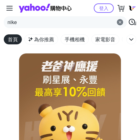
Yahoo購物中心
登入
nike
首頁
為你推薦
手機相機
家電影音
電腦