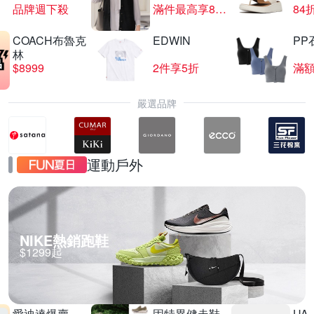
品牌週下殺
滿件最高享85折
84
COACH布魯克
EDWIN
PP
波特包★夜間限時加碼！滿$5200折$520
林
$8999
2件享5折
滿額
滿$5200折$520
嚴選品牌
運動戶外
NIKE熱銷跑鞋
$1299起
愛迪達爆賣
固特異健走鞋
UA