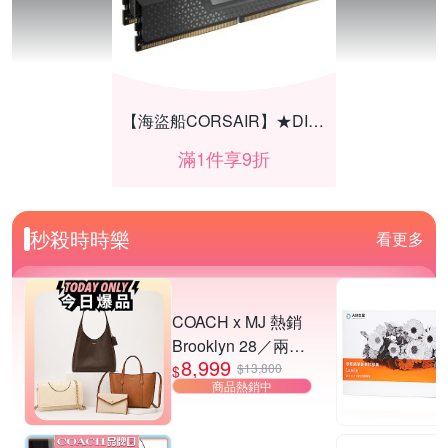
【海盜船CORSAIR】★DIY組件享9折
滿1件享9折
秒殺時時樂
看更多
COACH x MJ 熱銷
Brooklyn 28／兩用
8,999
／斜背包均一價-多
$13,800
$
商品熱銷中
款可選
MIDO 美度錶結帳享86折