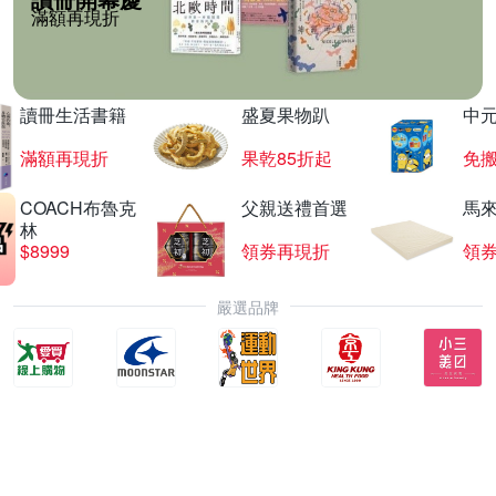
滿額再現折
讀冊生活書籍
盛夏果物趴
中
滿額再現折
果乾85折起
免
COACH布魯克
父親送禮首選
馬
林
$8999
領券再現折
領
嚴選品牌