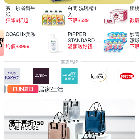
夯！鈔省衛生
白蘭 洗碗精4
櫻
紙
入
狂降6折起
下殺$539
歡慶
COACHx美系
PiPPER
妙管
STANDARD 沛
潔球
均價$8999
滿額送好禮
下殺
柏
嚴選品牌
居家生活
滿千再折150
ONE HOUSE