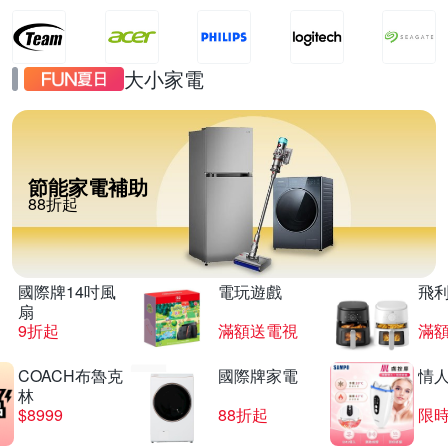
大小家電
節能家電補助
88折起
國際牌14吋風
電玩遊戲
飛
扇
9折起
滿額送電視
滿
COACH布魯克
國際牌家電
情
林
$8999
88折起
限時