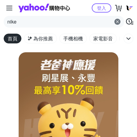
Yahoo購物中心
登入
nike
首頁
為你推薦
手機相機
家電影音
電腦