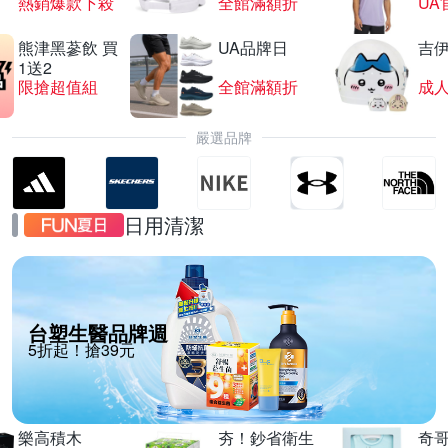
熱銷爆款下殺
全館滿額折
UA
熊津黑蔘飲 買
UA品牌日
吉
1送2
限搶超值組
全館滿額折
嚴選品牌
日用清潔
台塑生醫品牌週
5折起！搶39元
樂高積木
夯！鈔省衛生
奇