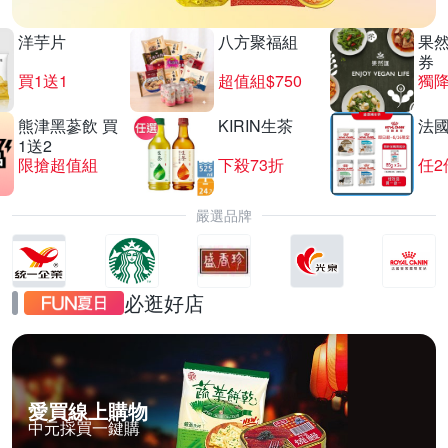
洋芋片
八方聚福組
果
券
買1送1
超值組$750
獨降
熊津黑蔘飲 買
KIRIN生茶
法
1送2
限搶超值組
下殺73折
任2
嚴選品牌
必逛好店
愛買線上購物
中元採買一鍵購