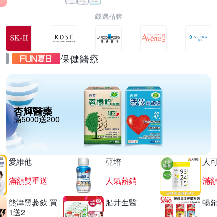
嚴選品牌
保健醫療
杏輝醫藥
滿5000送200
愛維他
亞培
人
滿額雙重送
人氣熱銷
滿
熊津黑蔘飲 買
船井生醫
暢
1送2