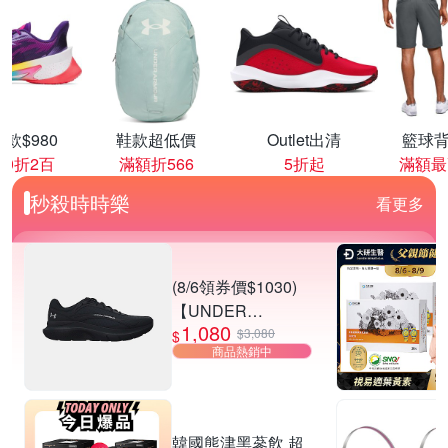
款$980
鞋款超低價
Outlet出清
籃球背
00折2百
滿額折566
5折起
滿額最
秒殺時時樂
看更多
(8/6領券價$1030)
【UNDER
1,080
ARMOUR】UA
$3,080
$
商品熱銷中
Charged Rogue 5
SE 慢跑鞋 男女款
多款任選
韓國熊津黑蔘飲 超