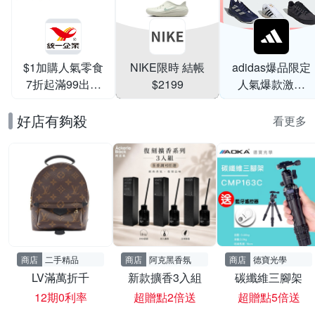
$1加購人氣零食
NIKE限時 結帳
adidas爆品限定
7折起滿99出貨
$2199
人氣爆款激降
滿199打95折
$999
好店有夠殺
看更多
商店
二手精品
商店
阿克黑香氛
商店
德寶光學
LV滿萬折千
新款擴香3入組
碳纖維三腳架
12期0利率
超贈點2倍送
超贈點5倍送