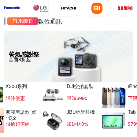
數位通訊
爸氣感謝祭
全面8折起
X300系列
DJI空拍套裝
iP
限時優惠
限時6990
下殺
熊津黑蔘飲 買
JBL藍牙耳機
Tab
1送2
限搶超值組
加碼送3%
$79