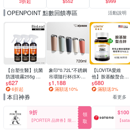
3折起
$552
$999
運動鞋休閒鞋 任
選均一價
OPENPOINT 點數回饋專區
活動說明
【台塑生醫】抗菌
象印*0.72L*不銹鋼
【LOVITA愛維
防護噴霧255g 三
吊環隨行杯(SX-
他】胺基酸螯合鋅
627
1,188
680
入組
LA72H)
x2瓶30mg素食錠
$
$
$
6折起
滿額送10%
滿額送3%
(鋅錠)
本日神券
看更多
9折
$100
領
【PORTER 品牌券】限時
【sat
取
2天 滿2000享9折
一件折$