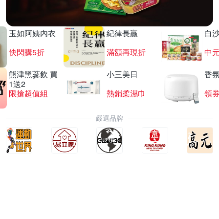
玉如阿姨內衣
紀律長贏
白
快閃購5折
滿額再現折
中
熊津黑蔘飲 買
小三美日
香氛
1送2
限搶超值組
熱銷柔濕巾
領
嚴選品牌