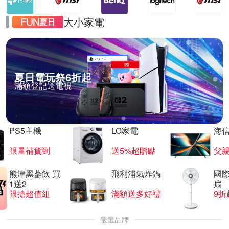
大小家電
夏日電玩祭6折起
滿額登記送電視
PS5主機
LG家電
海
限量補貨到
送5%超贈點
父
熊津黑蔘飲 買
飛利浦氣炸鍋
國際
1送2
扇
限搶超值組
滿額送多好禮
9折
嚴選品牌