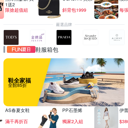
1送2
限搶超值組
斜背包1999
每張
嚴選品牌
鞋服箱包
鞋全家福
全館85折
AS春夏女鞋
PP石墨烯
伊
滿千再折百
獨家2入組
$3