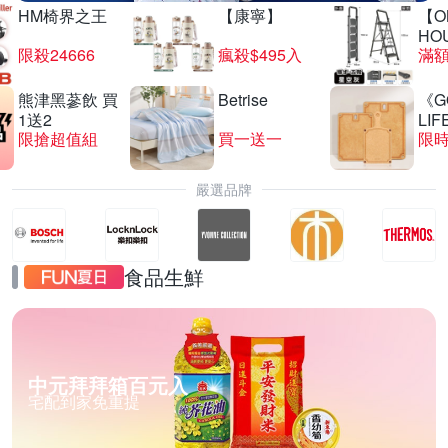
HM椅界之王
【康寧】
【O
HO
限殺24666
瘋殺$495入
滿
熊津黑蔘飲 買
Betrise
《G
1送2
LIF
限搶超值組
買一送一
限時
嚴選品牌
食品生鮮
中元拜拜箱百元入
宅配到家免重提