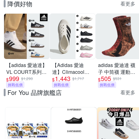
降價好物
看更多
【adidas 愛迪達】
【Adidas 愛迪
adidas 愛迪達 襪
VL COURT系列
達】Climacool科
子 中筒襪 運動襪
999
1,443
505
運動休閒鞋 男鞋/
技 PURECHILL 套
三葉草 TIE DYE
$1,290
$1,717
$531
$
$
$
女鞋 (多款任選)
挑戰低價
穿式設計 運動拖鞋
挑戰低價
CREW 咖紅
挑戰低價
For You 品牌旗艦店
休閒鞋 運動鞋 男
IJ6672
看更多
女 A-KI0066 精選
六款