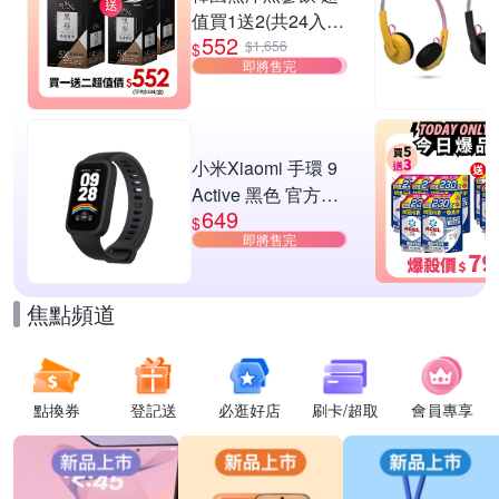
值買1送2(共24入
552
組)
$1,656
$
即將售完
小米Xiaomi 手環 9
Active 黑色 官方旗
649
艦館
$
即將售完
焦點頻道
點換券
登記送
必逛好店
刷卡/超取
會員專享