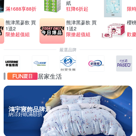
紙
滿1688享88折
狂降6折起
限
熊津黑蔘飲 買
熊津黑蔘飲 買
櫻
1送2
1送2
限搶超值組
限搶超值組
歡慶
嚴選品牌
居家生活
鴻宇寢飾品牌週
納涼好眠滿額折