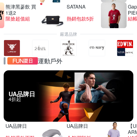
熊津黑蔘飲 買
SATANA
Gap
1送2
PIE
限搶超值組
熱銷包款5折
結帳
嚴選品牌
運動戶外
UA品牌日
4折起
UA品牌日
UA品牌日
【U
AR