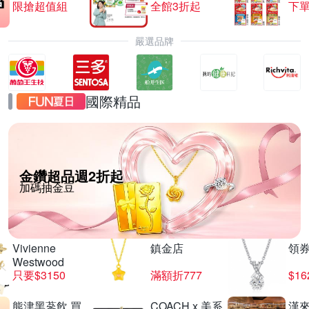
限搶超值組
全館3折起
下單
嚴選品牌
國際精品
金鑽超品週2折起
加碼抽金豆
Vivienne
鎮金店
領
Westwood
只要$3150
滿額折777
$16
熊津黑蔘飲 買
COACH x 美系
漢