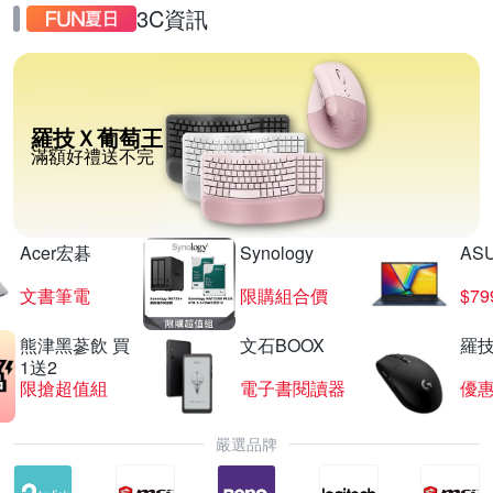
3C資訊
羅技Ｘ葡萄王
滿額好禮送不完
Acer宏碁
Synology
AS
文書筆電
限購組合價
$7
熊津黑蔘飲 買
文石BOOX
羅技
1送2
限搶超值組
電子書閱讀器
優
嚴選品牌