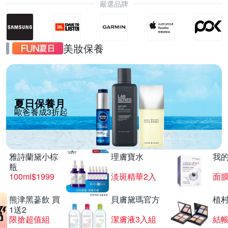
嚴選品牌
美妝保養
夏日保養月
歐爸養成3折起
雅詩蘭黛小棕
理膚寶水
我
瓶
100ml$1999
淡斑精華2入
面膜
熊津黑蔘飲 買
貝膚黛瑪官方
植
1送2
限搶超值組
潔膚液3入組
結帳