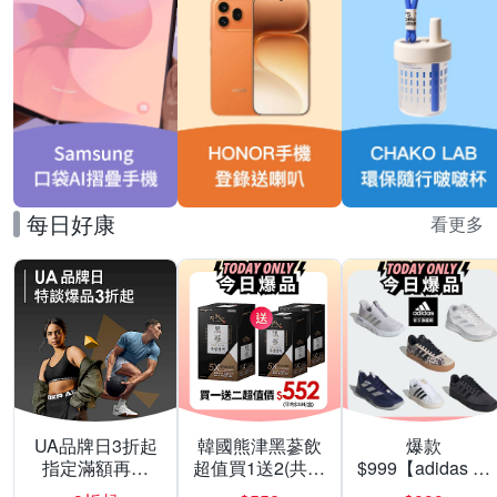
每日好康
看更多
UA品牌日3折起
韓國熊津黑蔘飲
爆款
指定滿額再折
超值買1送2(共24
$999【adidas 愛
200
入組)
迪達】男/女 精選