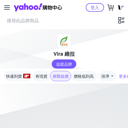
Yahoo購物中心
登入
Vira 維拉
追蹤品牌
快速到貨
有現貨
挑戰低價
價格低到高
排序
更多