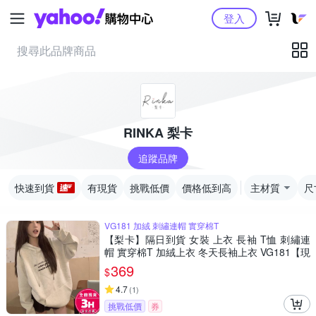
Yahoo購物中心
登入
RINKA 梨卡
追蹤品牌
快速到貨
有現貨
挑戰低價
價格低到高
主材質
尺
VG181 加絨 刺繡連帽 實穿棉T
【梨卡】隔日到貨 女裝 上衣 長袖 T恤 刺繡連
帽 實穿棉T 加絨上衣 冬天長袖上衣 VG181【現
貨24H】
369
$
4.7
(
1
)
挑戰低價
券