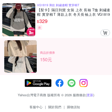
VG1819 薄款 刺繡連帽 實穿棉T
【梨卡】隔日到貨 女裝 上衣 長袖 T恤 刺繡連
帽 實穿棉T 薄款上衣 冬天長袖上衣 VG1819
【現貨24H】
補貨中
329
$
券
商品折價券
150元
Yahoo台灣電子商務 版權所有 © 2026 服務條款(
更新
)
客服中心
|
關於我們
|
購物須知