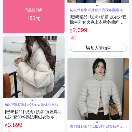
商品折價券
皮衣外套機車外套夾克秋冬顯瘦大碼
休閒女裝
[巴黎精品] 現貨+預購 皮衣外套
150元
機車外套夾克上衣秋冬簡約復
古顯瘦大碼休閒女裝-時尚氣質
2,099
$
女外套3色a1lp29
券
加入購物車
90%鴨絨羽絨衣秋冬大碼休閒女裝
[巴黎精品] 現貨+預購 頂級真羽
絨外套90%鴨絨羽絨衣秋冬上
衣大碼休閒女裝-立領寬鬆麵包
3,899
$
真羽絨外套90%鴨絨羽絨衣秋冬女外
服短版5色a1mj8
套大碼