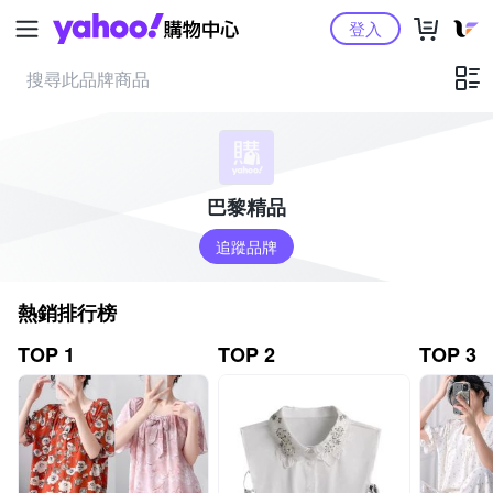
Yahoo購物中心
登入
巴黎精品
追蹤品牌
熱銷排行榜
TOP 1
TOP 2
TOP 3