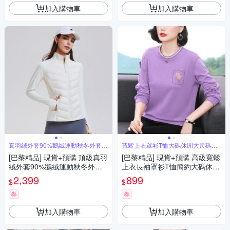
加入購物車
加入購物車
真羽絨外套90%鵝絨運動秋冬外套保
寬鬆上衣罩衫T恤大碼休閒大尺碼女
暖上衣
裝媽媽裝
[巴黎精品] 現貨+預購 頂級真羽
[巴黎精品] 現貨+預購 高級寬鬆
絨外套90%鵝絨運動秋冬外套
上衣長袖罩衫T恤簡約大碼休閒
保暖上衣修身大碼休閒女裝-修
大尺碼女裝百搭媽媽裝-水鑽花
2,399
899
$
$
身立領8色a1lv1
卉2色a1lq50
券
券
加入購物車
加入購物車