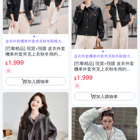
皮衣外套機車外套夾克秋冬顯瘦大碼
休閒女裝
[巴黎精品] 現貨+預購 皮衣外套
機車外套夾克上衣秋冬簡約復
皮衣外套機車外套夾克秋冬顯瘦大碼
古顯瘦大碼休閒女裝-洋氣復古
休閒女裝
1,999
$
[巴黎精品] 現貨+預購 皮衣外套
女外套2色a1lp42
機車外套夾克上衣秋冬簡約復
券
古顯瘦大碼休閒女裝-新款氣質
1,999
$
女外套2色a1lp57
加入購物車
券
加入購物車