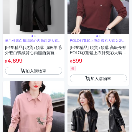
羊毛外套白鴨絨背心內膽西裝大碼男
POLO衫寬鬆上衣針織衫大碼女裝媽
裝
媽裝
[巴黎精品] 現貨+預購 頂級羊毛
[巴黎精品] 現貨+預購 高級長袖
外套白鴨絨背心內膽西裝寬鬆
POLO衫寬鬆上衣針織衫大碼休
上衣大碼休閒男裝-連帽長版休
閒大尺碼女裝百搭媽媽裝-純色
4,699
899
$
$
閒2色a1me52
款小字2色a1lq38
券
加入購物車
加入購物車