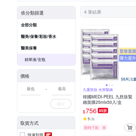
4 筆結果
依分類篩選
全部分類
醫美/保養/彩妝/香水
醫美保養
精華液/安瓶
價格
-
九重胜肽 光滑緊緻
韓國MEDI-PEEL 九胜肽緊
緻面膜25mlx50入/盒
確定
756
85折
$
5
(
3
)
取貨方式
限時下殺
券
快速到貨