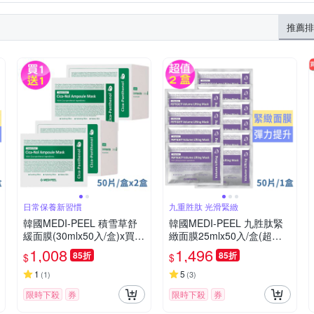
推薦排
日常保養新習慣
九重胜肽 光滑緊緻
韓國MEDI-PEEL 積雪草舒
韓國MEDI-PEEL 九胜肽緊
緩面膜(30mlx50入/盒)x買1
緻面膜25mlx50入/盒(超值2
盒送1盒，共2盒
盒)
1,008
1,496
85折
85折
$
$
1
5
(
1
)
(
3
)
限時下殺
券
限時下殺
券