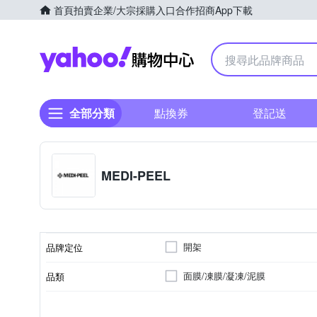
首頁
拍賣
企業/大宗採購入口
合作招商
App下載
Yahoo購物中心
全部分類
點換券
登記送
MEDI-PEEL
開架
品牌定位
面膜/凍膜/凝凍/泥膜
品類
3年(實際效期依瓶身所示)
大人
各種肌膚
臉部眼部
製造日期/有效日期
適用對象
適用膚質
適用部位