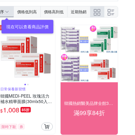
序
價格低到高
價格高到低
近期熱銷
現在可以查看商品評價
日常保養新習慣
韓國MEDI-PEEL 玫瑰活力
補水精華面膜(30mlx50入/
韓國熱銷醫美品牌全館3折起
盒)x買1盒送1盒，共2盒
1,008
85折
$
滿99享84折
限時下殺
券