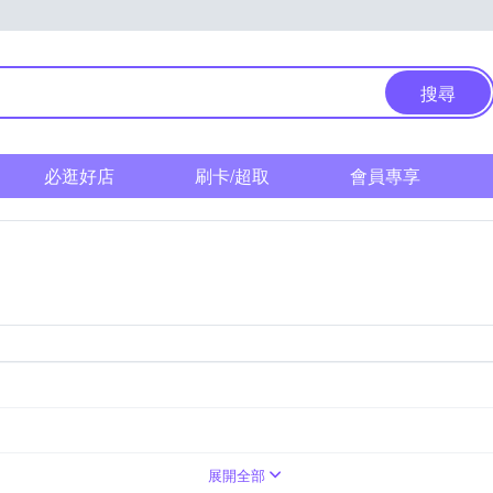
搜尋
必逛好店
刷卡/超取
會員專享
展開全部