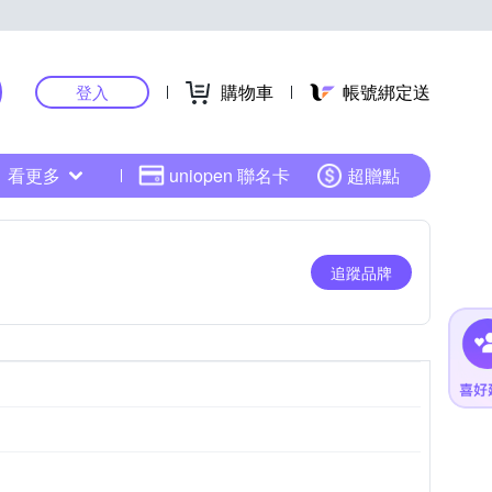
購物車
帳號綁定送
登入
看更多
uniopen 聯名卡
超贈點
追蹤品牌