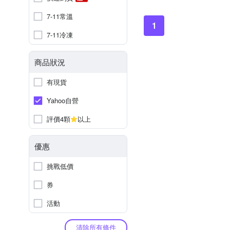
7-11常溫
1
7-11冷凍
商品狀況
有現貨
Yahoo自營
評價4顆
以上
優惠
挑戰低價
券
活動
清除所有條件