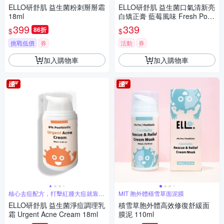
起瑕疵
ELLO研舒肌 益生菌粉刺掰掰霜
ELLO研舒肌 益生菌口氣清新亮
18ml
白矯正膏 藍莓風味 Fresh Pop
Smile Tooth Stain Concealer 5
399
339
86折
$
$
5ml
挑戰低價
券
活動
券
加入購物車
加入購物車
核心去痘配方，打擊紅腫大痘就靠
MIT 胞外體積雪草面泥膜
ELLO
ELLO研舒肌 益生菌淨痘調理乳
積雪草胞外體高效修復舒緩面
霜 Urgent Acne Cream 18ml
膜泥 110ml