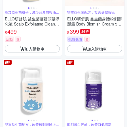
添加益生菌成份，減少頭皮屑與油脂
雙重益生菌配方，改善身體瑕疵
堆積
ELLO研舒肌 益生菌蓬鬆頭髮淨
ELLO研舒肌 益生菌身體粉刺掰
化液 Scalp Exfoliating Cleanse
掰霜 Body Blemish Cream 55
r 250ml
ml
499
399
86折
$
$
活動
券
挑戰低價
券
加入購物車
加入購物車
雙重益生菌配方，改善粉刺與臉上凸
即刻煥白牙齒，改善口氣清新