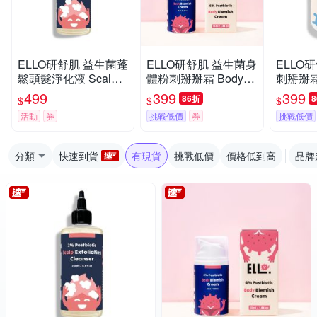
ELLO研舒肌 益生菌蓬
ELLO研舒肌 益生菌身
ELLO
鬆頭髮淨化液 Scalp E
體粉刺掰掰霜 Body Bl
刺掰掰霜 
xfoliating Cleanser 25
emish Cream 55ml
499
399
399
86折
$
$
$
0ml
活動
券
挑戰低價
券
挑戰低價
分類
快速到貨
有現貨
挑戰低價
價格低到高
品牌