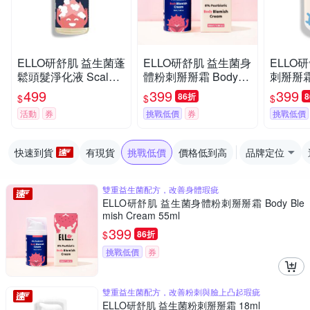
ELLO研舒肌 益生菌蓬
ELLO研舒肌 益生菌身
ELLO
鬆頭髮淨化液 Scalp E
體粉刺掰掰霜 Body Bl
刺掰掰霜 
xfoliating Cleanser 25
emish Cream 55ml
499
399
399
86折
$
$
$
0ml
活動
券
挑戰低價
券
挑戰低價
快速到貨
有現貨
挑戰低價
價格低到高
品牌定位
雙重益生菌配方，改善身體瑕疵
ELLO研舒肌 益生菌身體粉刺掰掰霜 Body Ble
mish Cream 55ml
399
$
86折
挑戰低價
券
雙重益生菌配方，改善粉刺與臉上凸起瑕疵
ELLO研舒肌 益生菌粉刺掰掰霜 18ml