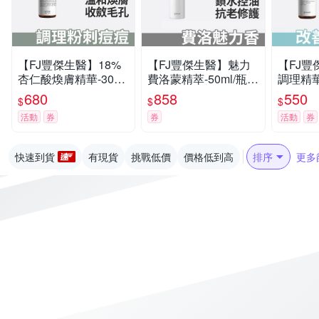
【FJ豐傑生醫】18%
【FJ豐傑生醫】魅力
【FJ豐
杏仁酸煥膚精華-30ml/
費洛蒙精萃-50ml/瓶
調理精華-
瓶(代謝粉刺ｘ收斂毛
(男士專用精華液 x男
護敏弱
680
858
550
$
$
$
孔)
性保養ｘ控油修護)
癢泛紅)
活動
券
券
活動
券
快速到貨
有現貨
挑戰低價
價格低到高
排序
更多