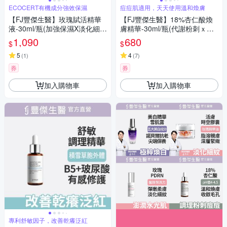
ECOCERT有機成分強效保濕
痘痘肌適用，天天使用溫和煥膚
【FJ豐傑生醫】玫瑰賦活精華
【FJ豐傑生醫】18%杏仁酸煥
液-30ml/瓶(加強保濕X淡化細
膚精華-30ml/瓶(代謝粉刺ｘ收
紋)
斂毛孔)
1,090
680
$
$
5
4
(
1
)
(
7
)
券
券
加入購物車
加入購物車
專利舒敏因子，改善乾癢泛紅