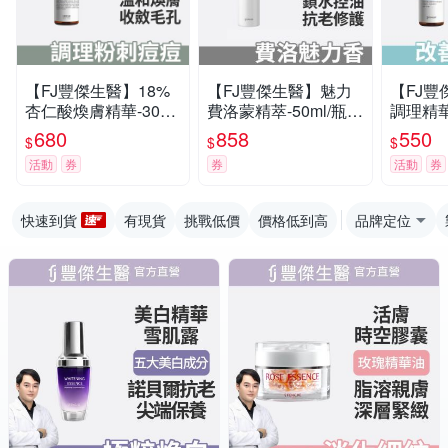
【FJ豐傑生醫】18%
【FJ豐傑生醫】魅力
【FJ豐
杏仁酸煥膚精華-30ml/
費洛蒙精萃-50ml/瓶
調理精華-
瓶(代謝粉刺ｘ收斂毛
(男士專用精華液 x男
護敏弱
680
858
550
$
$
$
孔)
性保養ｘ控油修護)
癢泛紅)
活動
券
券
活動
券
快速到貨
有現貨
挑戰低價
價格低到高
品牌定位