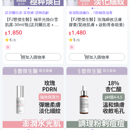
諾貝爾抗老-富勒烯-逆轉肌齡
保濕緊緻嫩白，1顆極致滋養
【FJ豐傑生醫】極萃光煥白雪
【FJ豐傑生醫】玫瑰瞬效活膚
肌露-30ml/瓶(諾貝爾抗老ｘ美
膠囊(緊緻肌膚ｘ啟動青春能量)
白精華ｘ撫平細紋)
1,850
1,480
$
$
5
5
(
3
)
(
5
)
券
券
加入購物車
加入購物車