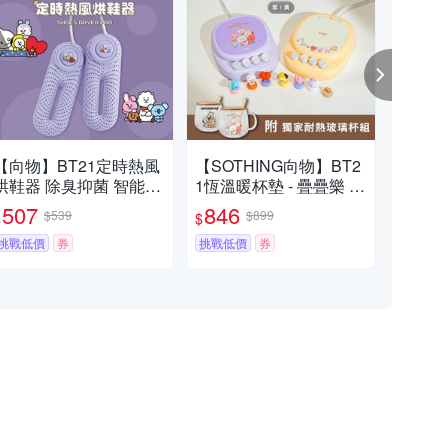
【向物】BT21定時熱風
【SOTHING向物】BT2
【S
鞋器 除臭抑菌 智能定
1恆溫暖杯墊 - 疊疊樂 /
精油
時 暖襪器 速乾 官方授權
暖呼呼 (送BT21玻璃馬
貼/
507
846
5
$539
$899
$
$
$
宇宙明星BT21
克杯套組)
片/
挑戰低價
券
挑戰低價
券
小
券