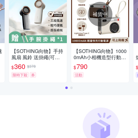
補貨中
速
【SOTHING向物】手持
【SOTHING向物】1000
風扇 風鈴 送掛繩(可上
0mAh小相機造型行動電
烘
U
飛機 手持風扇 小風扇 迷
源 可上飛機/PD快充/自
360
790
$378
$
$
你電風扇 )
帶線/三口輸出
限時下殺
券
活動