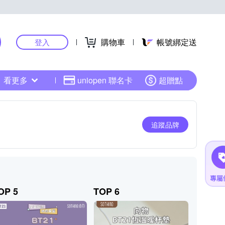
購物車
帳號綁定送
登入
看更多
uniopen 聯名卡
超贈點
追蹤品牌
OP 5
TOP 6
TOP