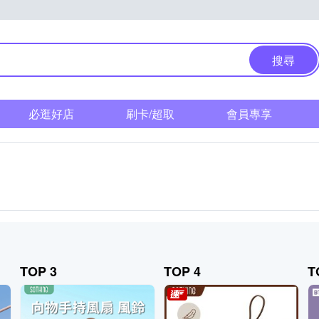
搜尋
必逛好店
刷卡/超取
會員專享
TOP 3
TOP 4
T