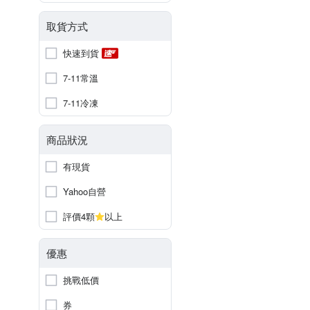
取貨方式
快速到貨
7-11常溫
7-11冷凍
商品狀況
有現貨
Yahoo自營
評價4顆
以上
優惠
挑戰低價
券