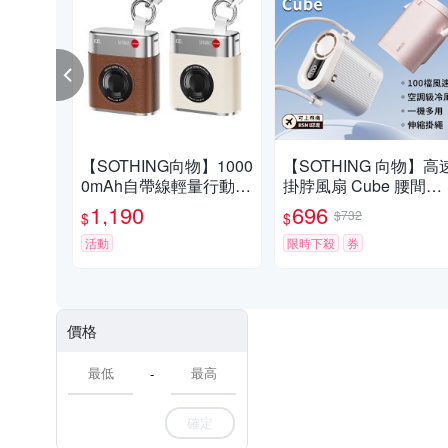
【SOTHING向物】1000
【SOTHING 向物】高
0mAh自帶線輕量行動電
掛脖風扇 Cube 腰間風
源 小相機 mini(可上飛機
扇 掛腰風扇 掛脖風扇 
1,190
696
$732
$
$
PD快充 雙口輸出)
SB風扇 支架風扇
活動
限時下殺
券
價格
-
確定