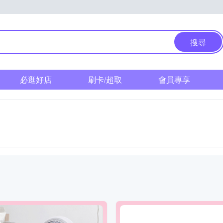
搜尋
必逛好店
刷卡/超取
會員專享