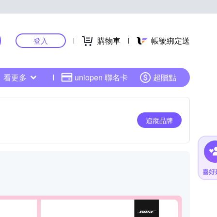
購物車
帳號綁定送
登入
看更多
uniopen 聯名卡
超贈點
追蹤品牌