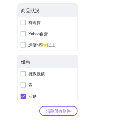
商品狀況
有現貨
Yahoo自營
評價4顆
以上
優惠
挑戰低價
券
活動
清除所有條件