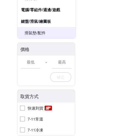
電腦/零組件/週邊/遊戲
鍵盤/滑鼠/繪圖板
滑鼠墊/配件
價格
-
確定
取貨方式
快速到貨
7-11常溫
7-11冷凍