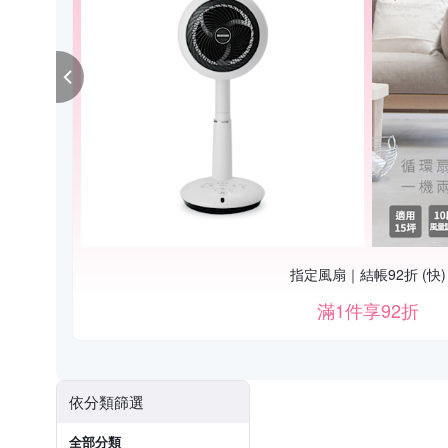
指定風扇｜結帳92折 (快)
滿1件享92折
依分類篩選
全部分類