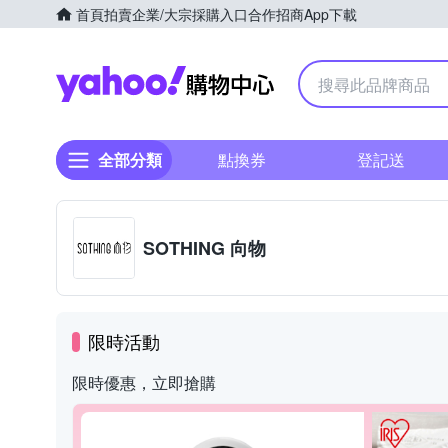
首頁
拍賣
企業/大宗採購入口
合作招商
App下載
Yahoo購物中心
全部分類
點換券
登記送
SOTHING 向物
限時活動
限時優惠，立即搶購