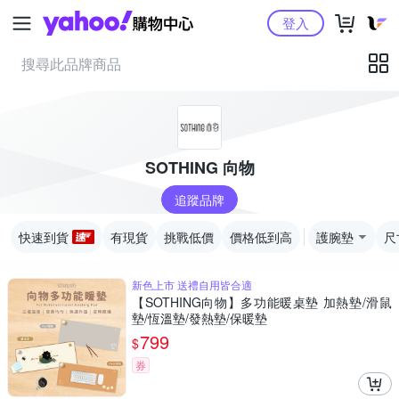
Yahoo購物中心
登入
SOTHING 向物
追蹤品牌
快速到貨
有現貨
挑戰低價
價格低到高
護腕墊
尺
新色上市 送禮自用皆合適
【SOTHING向物】多功能暖桌墊 加熱墊/滑鼠
墊/恆溫墊/發熱墊/保暖墊
799
$
券