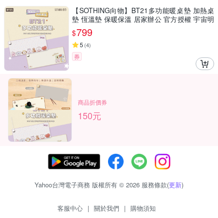
【SOTHING向物】BT21多功能暖桌墊 加熱桌
墊 恆溫墊 保暖保溫 居家辦公 官方授權 宇宙明
星BT21 超大滑鼠墊、防水滑鼠墊
799
$
5
(
4
)
券
商品折價券
150元
Yahoo台灣電子商務 版權所有 © 2026 服務條款(
更新
)
客服中心
|
關於我們
|
購物須知