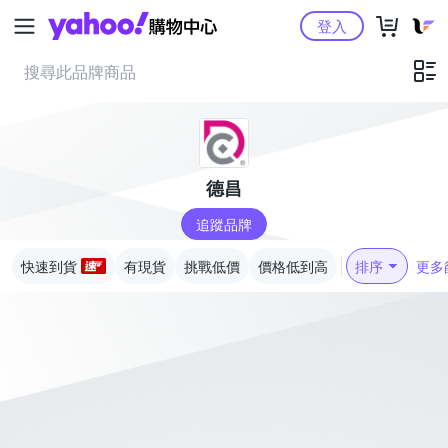
Yahoo購物中心
登入
德昌
追蹤品牌
快速到貨
有現貨
挑戰低價
價格低到高
排序
更多