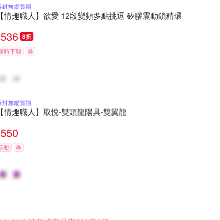
拆封無鑑賞期
【情趣職人】欲愛 12段變頻多點挑逗 矽膠震動鎖精環
536
8折
限時下殺
券
拆封無鑑賞期
【情趣職人】取悅-雙頭龍陽具-雙翼龍
550
活動
券