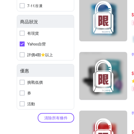
7-11冷凍
$
商品狀況
有現貨
Yahoo自營
評價4顆
以上
優惠
$
挑戰低價
券
活動
清除所有條件
$