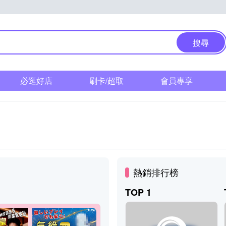
搜尋
必逛好店
刷卡/超取
會員專享
熱銷排行榜
TOP 1