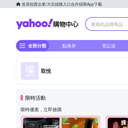
首頁
拍賣
企業/大宗採購入口
合作招商
App下載
Yahoo購物中心
全部分類
點換券
登記送
取悅
限時活動
限時優惠，立即搶購