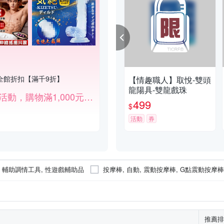
全館折扣【滿千9折】
【情趣職人】取悅-雙頭
龍陽具-雙龍戲珠
滿額折扣活動，購物滿1,000元打9折。
499
$
活動
券
, 輔助調情工具, 性遊戲輔助品
按摩棒, 自動, 震動按摩棒, G點震動按摩棒
屌環鎖精環
性遊戲輔助品
猛男訓練環
震動環
推薦排