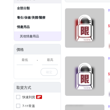
全部分類
養生/保健/美體/醫療
$
情趣用品
其他情趣用品
價格
-
確定
$
取貨方式
快速到貨
7-11常溫