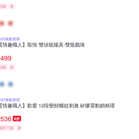
活動
券
拆封無鑑賞期
【情趣職人】取悅-雙頭龍陽具-雙龍戲珠
499
活動
券
拆封無鑑賞期
【情趣職人】歡愛 12段變頻螺紋刺激 矽膠震動鎖精環
536
8折
限時下殺
券