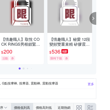
【情趣職人】取悅 CO
【情趣職人】秘愛 12段
【情
CK RINGS男根鎖緊環-
變頻雙重束精 矽膠震動
龍陽
A-萌寵兔耳款
鎖精環
200
536
5
8折
$
$
$
活動
券
限時下殺
券
活動
, G點按摩棒, 按摩器, 震動棒, 震動按摩器
更多
序
價格低到高
價格高到低
近期熱銷