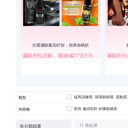
任選滿額最高87折，領券加碼折
滿額折扣活動，購物滿77元打97折、滿777元打87折。（部份商品除外）
猛男訓練環, 屌環鎖精環, 震動環
類型
輔助調情工具
龜頭訓練器
取悅 龜頭啞鈴 矽膠鍛練器
內容物
11 筆結果
依分類篩選