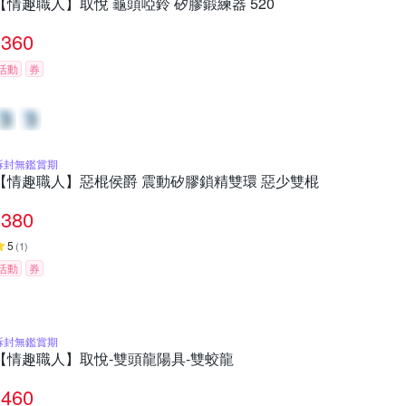
【情趣職人】取悅 龜頭啞鈴 矽膠鍛練器 520
360
活動
券
拆封無鑑賞期
【情趣職人】惡棍侯爵 震動矽膠鎖精雙環 惡少雙棍
380
5
(
1
)
活動
券
拆封無鑑賞期
【情趣職人】取悅-雙頭龍陽具-雙蛟龍
460