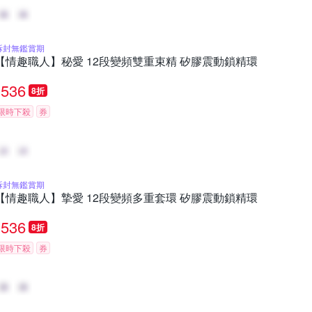
拆封無鑑賞期
【情趣職人】秘愛 12段變頻雙重束精 矽膠震動鎖精環
536
8折
限時下殺
券
拆封無鑑賞期
【情趣職人】摯愛 12段變頻多重套環 矽膠震動鎖精環
536
8折
限時下殺
券