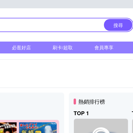
搜尋
必逛好店
刷卡/超取
會員專享
熱銷排行榜
TOP 1