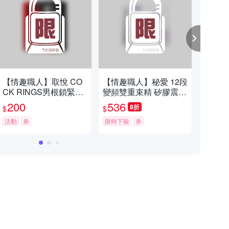
【情趣職人】取悅 CO
【情趣職人】秘愛 12段
【情
CK RINGS男根鎖緊環-
變頻雙重束精 矽膠震動
龍陽
A-萌寵兔耳款
鎖精環
200
536
5
8折
$
$
$
活動
券
限時下殺
券
活動