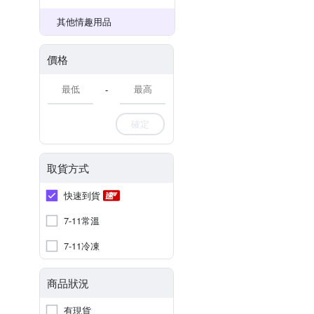
其他情趣用品
價格
-
確定
取貨方式
快速到貨
7-11常溫
7-11冷凍
商品狀況
有現貨