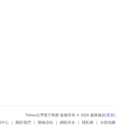
Yahoo台灣電子商務 版權所有 © 2026 服務條款(
更新
)
服中心
|
關於我們
|
購物須知
|
網路安全
|
隱私權
|
分類地圖