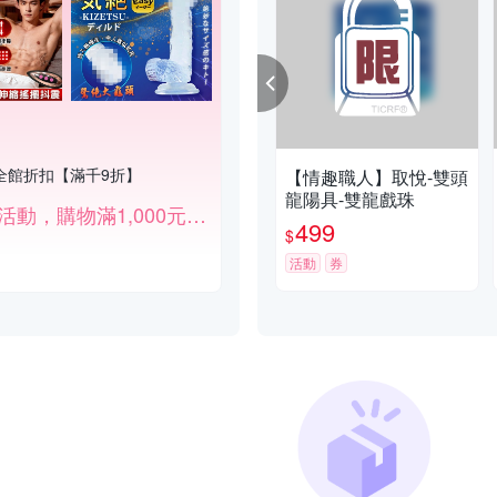
全館折扣【滿千9折】
【情趣職人】取悅-雙頭
龍陽具-雙龍戲珠
滿額折扣活動，購物滿1,000元打9折。
499
$
活動
券