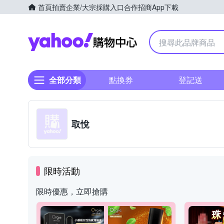
首頁
拍賣
企業/大宗採購入口
合作招商
App下載
Yahoo購物中心
全部分類
點換券
登記送
取悅
限時活動
限時優惠，立即搶購