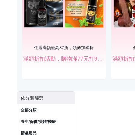
任選滿額最高87折，領券加碼折
滿額折扣活動，購物滿77元打97折、滿777元打87折。（部份商品除外）
依分類篩選
全部分類
養生/保健/美體/醫療
情趣用品