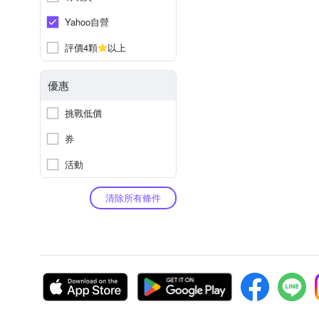
Yahoo自營
評價4顆
以上
優惠
挑戰低價
券
活動
清除所有條件