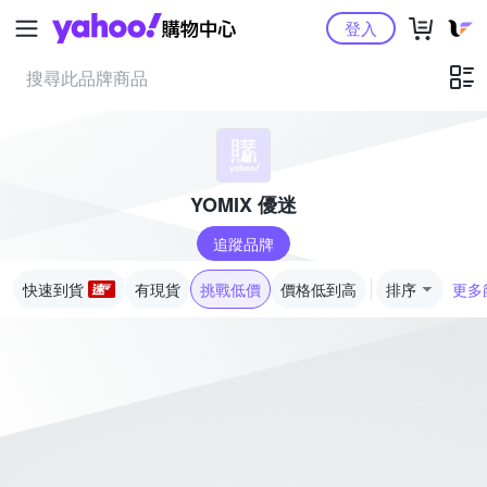
Yahoo購物中心
登入
YOMIX 優迷
追蹤品牌
快速到貨
有現貨
挑戰低價
價格低到高
排序
更多