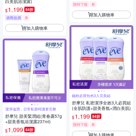
白美肌浴潔露)
限時下殺
券
1,199
84折
$
加入購物車
挑戰低價
券
加入購物車
鐵粉必買包色3入完美組
舒摩兒 私密潔淨全效3入必買組
(全肌防護+甜美香氛+潤白美肌)
潔淨滋潤，日常私密呵護更完整
1,199
舒摩兒 甜美緊潤組(青春露57g
84折
$
+甜美香氛浴潔露237ml)
限時下殺
券
1,099
84折
$
加入購物車