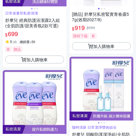
日常保養型私密清潔
[贈品] 舒摩兒私密緊實青春露5
7g(效期2027/8)
舒摩兒 經典防護浴潔露2入組
(全肌防護/甜美香氛2款可選)
919
$999
$
699
$
限時下殺
券
5
(
4
)
總銷量>50
加入購物車
券
贈品
加入購物車
隨時清新 日常潔淨雙效組合
舒摩兒 弱酸防護潔淨組(全肌防