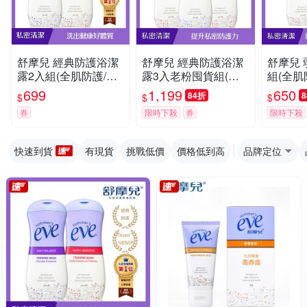
舒摩兒 經典防護浴潔
舒摩兒 經典防護浴潔
舒摩兒
露2入組(全肌防護/甜
露3入老粉囤貨組(全
組(全
美香氛2款可選)
肌防護/甜美香氛2款
+醋酸灌洗
699
1,199
650
84折
$
$
$
可選)
入)
券
限時下殺
券
限時下殺
快速到貨
有現貨
挑戰低價
價格低到高
品牌定位