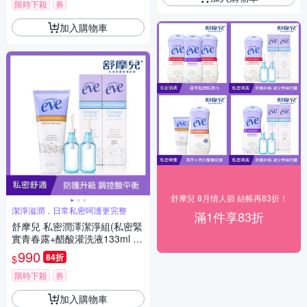
限時下殺
券
加入購物車
舒摩兒 8月情人節 結帳再83折！
潔淨滋潤，日常私密呵護更完整
滿1件享83折
舒摩兒 私密潤澤潔淨組(私密緊
實青春露+醋酸灌洗液133ml x2
入)
990
84折
$
限時下殺
券
加入購物車