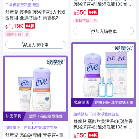
護浴潔露+醋酸灌洗液133ml x2
日常保養型私密清潔
入)
650
舒摩兒 經典防護浴潔露3入老粉
84折
$
囤貨組(全肌防護/甜美香氛2款
限時下殺
券
可選)
1,199
84折
$
加入購物車
限時下殺
券
加入購物車
隨時清新 日常潔淨雙效組合
舒摩兒 弱酸甜美潔淨組(甜美香
氛浴潔露+醋酸灌洗液133ml x2
潔淨滋潤，日常私密呵護更完整
入)
650
舒摩兒 亮白調理組(青春露+潤
84折
$