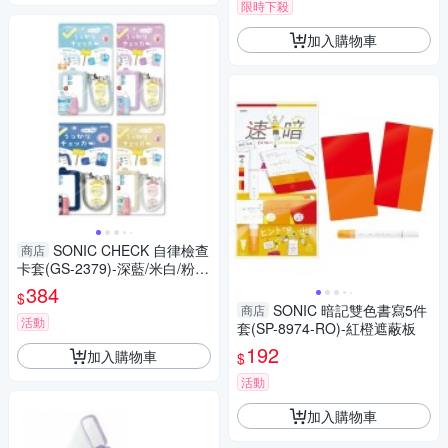
限時下殺
加入購物車
SONIC CHECK 自律檢查
商店
卡套(GS-2379)-深藍/米白/粉
紫/粉藍
384
$
SONIC 暗記雙色書寫5件
商店
活動
套(SP-8974-RO)-紅橙遮蔽板
192
加入購物車
$
活動
加入購物車