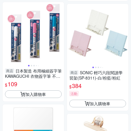
日本製造 布用極細簽字筆
商店
SONIC 輕巧六段閱讀學
商店
KAWAGUCHI 衣物簽字筆 不染
習架(SP-8311)-白/粉藍/粉紅
色布標筆 布標籤 河口牌 防暈打
109
384
$
$
底筆
活動
加入購物車
加入購物車