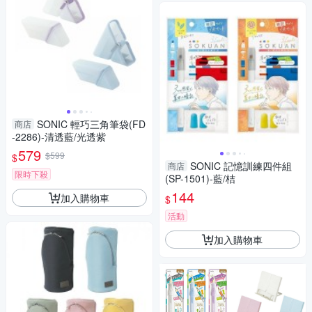
SONIC 輕巧三角筆袋(FD
商店
-2286)-清透藍/光透紫
579
$599
$
SONIC 記憶訓練四件組
商店
限時下殺
(SP-1501)-藍/桔
144
加入購物車
$
活動
加入購物車