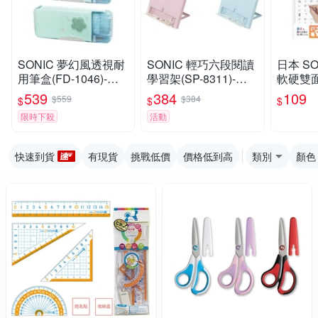
SONIC 夢幻風透視耐
SONIC 輕巧六段閱讀
日本 SO
用筆盒(FD-1046)-蝴
學習架(SP-8311)-白/
軟硬雙面
蝶紫/星空藍/花草綠
粉藍/粉紅
明素色 
539
384
109
$559
$384
$
$
$
文具 12
限時下殺
活動
快速到貨
有現貨
挑戰低價
價格低到高
類別
顏色