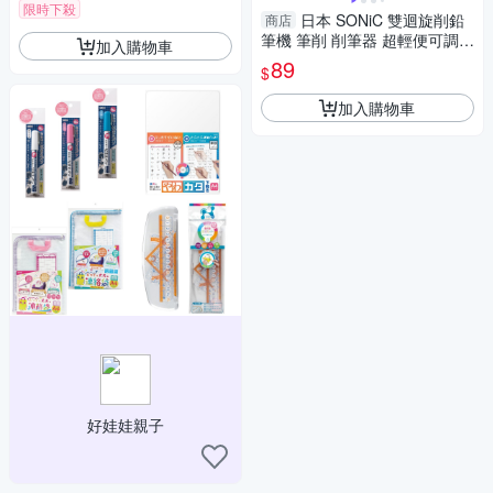
限時下殺
日本 SONiC 雙迴旋削鉛
商店
筆機 筆削 削筆器 超輕便可調式
加入購物車
【南風百貨】
89
$
加入購物車
好娃娃親子