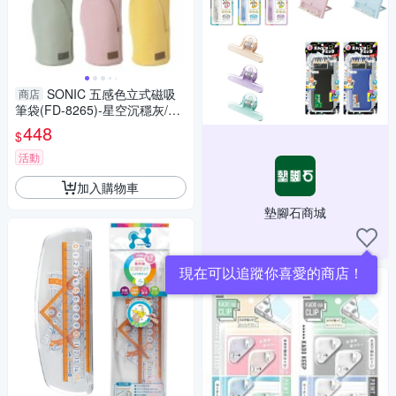
SONIC 五感色立式磁吸
商店
筆袋(FD-8265)-星空沉穩灰/晨
光海鹽藍/晨霧抹茶灰/薔薇霧甜
448
$
粉/陽光萊姆黃
活動
加入購物車
墊腳石商城
現在可以追蹤你喜愛的商店！