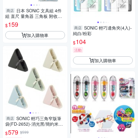
日本 SONiC 文具組 4件
商店
組 直尺 量角器 三角板 附收納
盒 大數字 尺規 數學尺 兒童文
159
$
具 開學 Nanopita
SONIC 輕巧邊角夾(4入)-
商店
純白/粉彩
加入購物車
104
$
活動
加入購物車
SONIC 輕巧三角窄版筆
商店
袋(FD-2652)-消光黑/簡約米白/
大地綠/淡彩藍/柔霧粉
579
$599
$