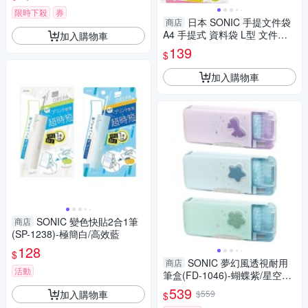
來台
限時下殺
券
日本 SONIC 手提文件袋
商店
A4 手提式 資料袋 L型 文件袋
加入購物車
聯絡袋 手提袋 GS-7158
139
$
加入購物車
SONIC 變色快貼2合1筆
商店
(SP-1238)-極簡白/高效藍
128
$
SONIC 夢幻風透視耐用
商店
活動
筆盒(FD-1046)-蝴蝶紫/星空藍/
花草綠
539
加入購物車
$559
$