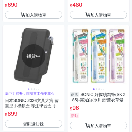
690
480
$
$
加入購物車
加入購物車
補貨中
集中力提升，讓讀書工作更專心
SONIC 好握續寫筆(SK-2
商店
185)-霧光白/冰川藍/薰衣草紫
日本SONIC 2026文具大賞 智
慧型手機鎖盒 專注學習盒 手機
96
$
戒斷
899
$
活動
貨到通知我
加入購物車