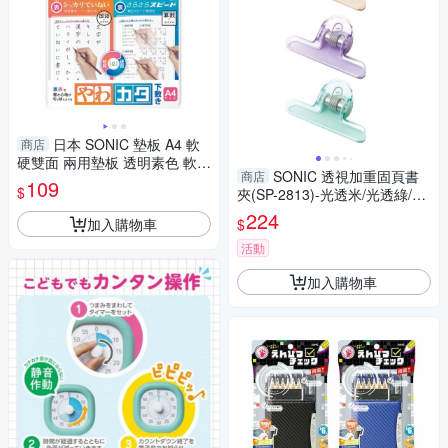
日本 SONIC 墊板 A4 軟
商店
硬雙面 兩用墊板 透明素色 軟墊
SONIC 透視加重固頁書
商店
板 小學生 文具 1272
109
$
夾(SP-2813)-光透米/光透綠/光
透紫
224
加入購物車
$
活動
加入購物車