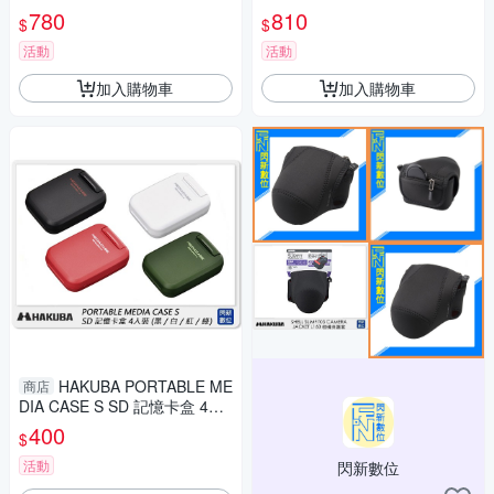
相機保護套 相機包(公司貨)
保護套 相機包 微單眼 XS10 XT
780
810
$
$
30 XE4 R10
活動
活動
加入購物車
加入購物車
HAKUBA PORTABLE ME
商店
DIA CASE S SD 記憶卡盒 4入
裝 記憶卡 收納盒
400
$
活動
閃新數位