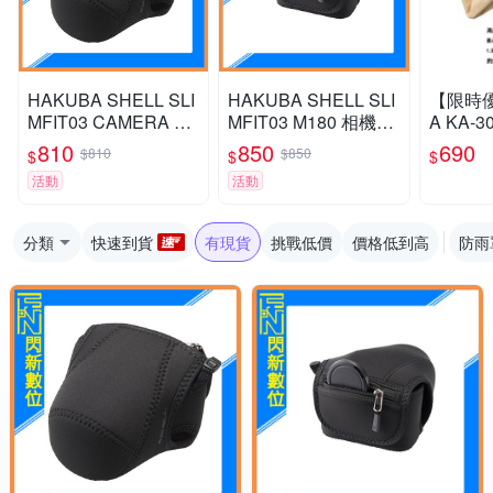
HAKUBA SHELL SLI
HAKUBA SHELL SLI
【限時優
MFIT03 CAMERA JA
MFIT03 M180 相機保
A KA-
CKET M110 保護套
護套 相機包 攝影包(M
拭鏡布 L
810
850
690
$810
$850
$
$
$
相機包 微單眼 XS20
180,公司貨)
公分 約
活動
活動
XT30 XM5 R50
攝影器
分類
快速到貨
有現貨
挑戰低價
價格低到高
防雨