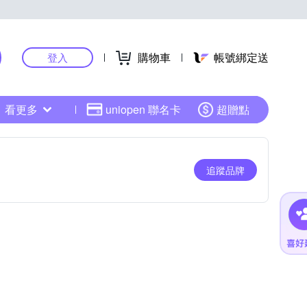
購物車
帳號綁定送
登入
看更多
uniopen 聯名卡
超贈點
追蹤品牌