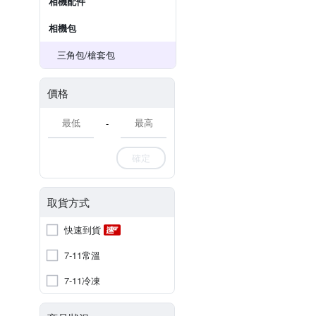
相機配件
相機包
三角包/槍套包
價格
-
確定
取貨方式
快速到貨
7-11常溫
7-11冷凍