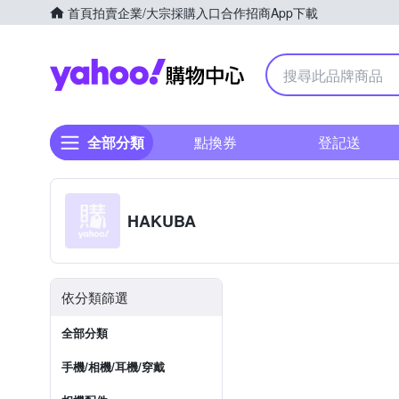
首頁
拍賣
企業/大宗採購入口
合作招商
App下載
Yahoo購物中心
全部分類
點換券
登記送
HAKUBA
依分類篩選
全部分類
手機/相機/耳機/穿戴