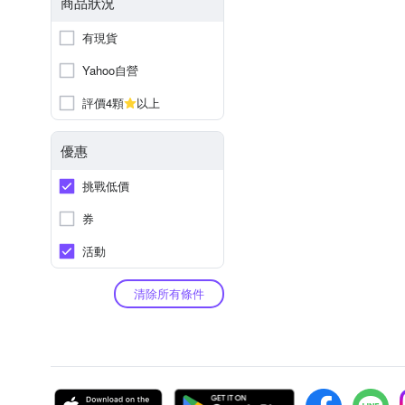
商品狀況
有現貨
Yahoo自營
評價4顆
以上
優惠
挑戰低價
券
活動
清除所有條件