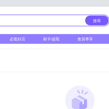
搜尋
必逛好店
刷卡/超取
會員專享