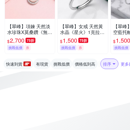
【翠峰】項鍊 天然淡
【翠峰】女戒 天然黃
【翠峰
水珍珠X莫桑鑽《無盡
水晶《星火》1克拉純
空藍托
之愛》鑽石項鍊 七夕
銀戒指 七夕情人節 鑽
0分純銀
2,700
1,500
1,50
75折
75折
$
$
$
情人節 珍珠項鍊 生日
戒 生日 飾品 送禮
人節 鑽
挑戰低價
券
挑戰低價
券
挑戰低價
禮物 飾品 送禮
送禮
快速到貨
有現貨
挑戰低價
價格低到高
排序
更多