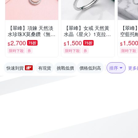
【翠峰】項鍊 天然淡
【翠峰】女戒 天然黃
【翠峰
水珍珠X莫桑鑽《無盡
水晶《星火》1克拉純
空藍托
之愛》鑽石項鍊 七夕
銀戒指 七夕情人節 鑽
0分純銀
2,700
1,500
1,50
75折
75折
$
$
$
情人節 珍珠項鍊 生日
戒 生日 飾品 送禮
人節 鑽
限時下殺
券
限時下殺
券
限時下殺
禮物 飾品 送禮
送禮
快速到貨
有現貨
挑戰低價
價格低到高
排序
更多