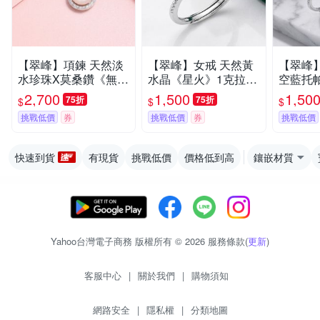
【翠峰】項鍊 天然淡
【翠峰】女戒 天然黃
【翠峰
水珍珠X莫桑鑽《無盡
水晶《星火》1克拉純
空藍托
之愛》鑽石項鍊 七夕
銀戒指 七夕情人節 鑽
0分純銀
2,700
1,500
1,50
75折
75折
$
$
$
情人節 珍珠項鍊 生日
戒 生日 飾品 送禮
人節 鑽
挑戰低價
券
挑戰低價
券
挑戰低價
禮物 飾品 送禮
送禮
快速到貨
有現貨
挑戰低價
價格低到高
鑲嵌材質
Yahoo台灣電子商務 版權所有 © 2026 服務條款(
更新
)
客服中心
|
關於我們
|
購物須知
網路安全
|
隱私權
|
分類地圖