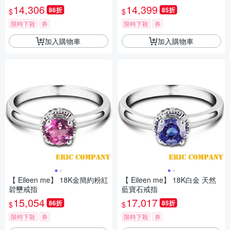
14,306
14,399
86折
85折
$
$
限時下殺
券
限時下殺
券
加入購物車
加入購物車
【 Eileen me】 18K金簡約粉紅
【 Eileen me】 18K白金 天然
碧壐戒指
藍寶石戒指
15,054
17,017
86折
85折
$
$
限時下殺
券
限時下殺
券