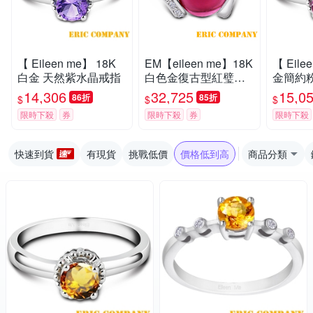
【 Eileen me】 18K
EM【eileen me】18K
【 Eile
白金 天然紫水晶戒指
白色金復古型紅璧璽
金簡約
鑽戒
14,306
32,725
15,0
86折
85折
$
$
$
限時下殺
券
限時下殺
券
限時下殺
快速到貨
有現貨
挑戰低價
價格低到高
商品分類