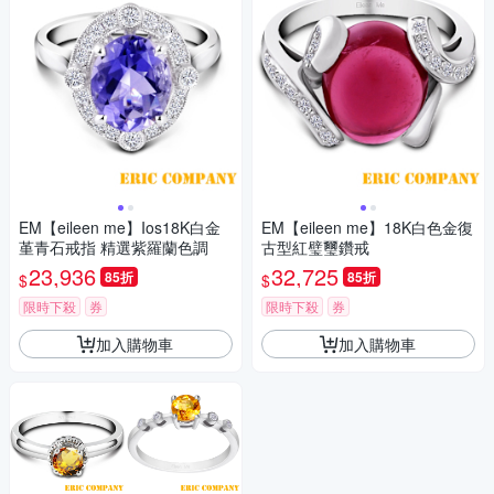
EM【eileen me】Ios18K白金
EM【eileen me】18K白色金復
堇青石戒指 精選紫羅蘭色調
古型紅璧璽鑽戒
23,936
32,725
85折
85折
$
$
限時下殺
券
限時下殺
券
加入購物車
加入購物車