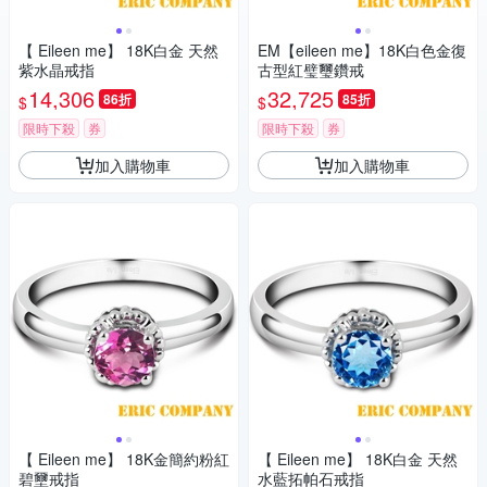
【 Eileen me】 18K白金 天然
EM【eileen me】18K白色金復
紫水晶戒指
古型紅璧璽鑽戒
14,306
32,725
86折
85折
$
$
限時下殺
券
限時下殺
券
加入購物車
加入購物車
【 Eileen me】 18K金簡約粉紅
【 Eileen me】 18K白金 天然
碧壐戒指
水藍拓帕石戒指