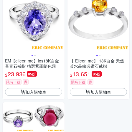
EM【eileen me】Ios18K白金
【 Eileen me】 18K白金 天然
堇青石戒指 精選紫羅蘭色調
黃水晶鑲嵌鑽石戒指
23,936
13,651
85折
85折
$
$
限時下殺
券
限時下殺
券
加入購物車
加入購物車