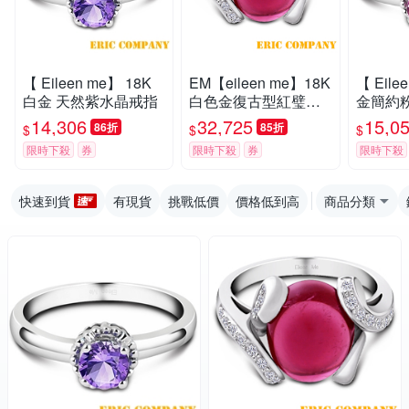
【 Eileen me】 18K
EM【eileen me】18K
【 Eile
白金 天然紫水晶戒指
白色金復古型紅璧璽
金簡約
鑽戒
14,306
32,725
15,0
86折
85折
$
$
$
限時下殺
券
限時下殺
券
限時下殺
快速到貨
有現貨
挑戰低價
價格低到高
商品分類