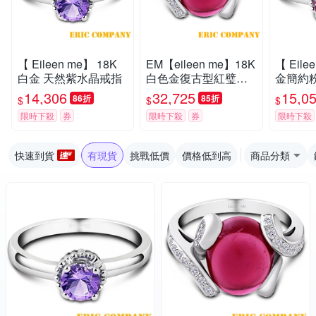
【 Eileen me】 18K
EM【eileen me】18K
【 Eile
白金 天然紫水晶戒指
白色金復古型紅璧璽
金簡約
鑽戒
14,306
32,725
15,0
86折
85折
$
$
$
限時下殺
券
限時下殺
券
限時下殺
快速到貨
有現貨
挑戰低價
價格低到高
商品分類