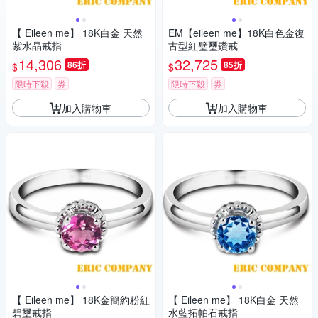
【 Eileen me】 18K白金 天然
EM【eileen me】18K白色金復
紫水晶戒指
古型紅璧璽鑽戒
14,306
32,725
86折
85折
$
$
限時下殺
券
限時下殺
券
加入購物車
加入購物車
【 Eileen me】 18K金簡約粉紅
【 Eileen me】 18K白金 天然
碧壐戒指
水藍拓帕石戒指