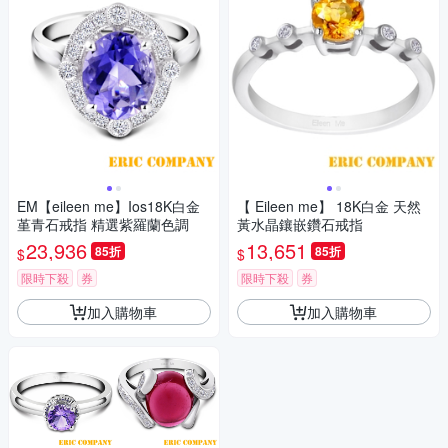
EM【eileen me】Ios18K白金
【 Eileen me】 18K白金 天然
堇青石戒指 精選紫羅蘭色調
黃水晶鑲嵌鑽石戒指
23,936
13,651
85折
85折
$
$
限時下殺
券
限時下殺
券
加入購物車
加入購物車