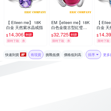
【 Eileen me】 18K
EM【eileen me】18K
【 Eile
白金 天然紫水晶戒指
白色金復古型紅璧璽
白金 
鑽戒
戒指
14,306
32,725
14,3
86折
85折
$
$
$
限時下殺
券
限時下殺
券
限時下殺
快速到貨
有現貨
挑戰低價
價格低到高
排序
更多