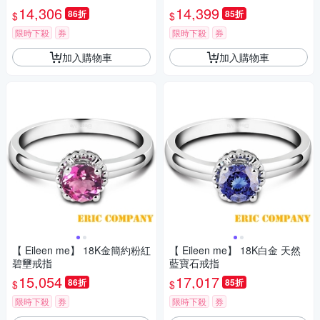
14,306
14,399
86折
85折
$
$
限時下殺
券
限時下殺
券
加入購物車
加入購物車
【 Eileen me】 18K金簡約粉紅
【 Eileen me】 18K白金 天然
碧壐戒指
藍寶石戒指
15,054
17,017
86折
85折
$
$
限時下殺
券
限時下殺
券