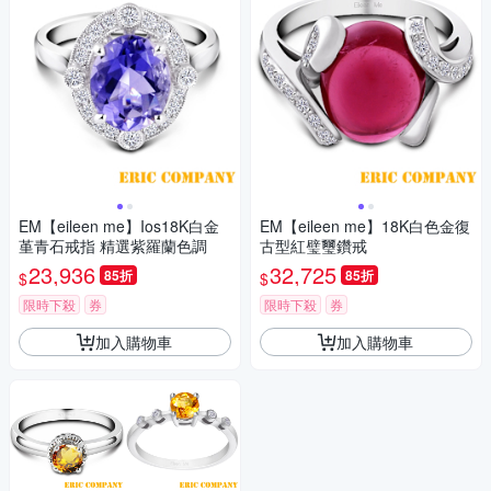
EM【eileen me】Ios18K白金
EM【eileen me】18K白色金復
堇青石戒指 精選紫羅蘭色調
古型紅璧璽鑽戒
23,936
32,725
85折
85折
$
$
限時下殺
券
限時下殺
券
加入購物車
加入購物車