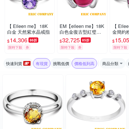
【 Eileen me】 18K
EM【eileen me】18K
【 Eile
白金 天然紫水晶戒指
白色金復古型紅璧璽
金簡約
鑽戒
14,306
32,725
15,0
86折
85折
$
$
$
限時下殺
券
限時下殺
券
限時下殺
快速到貨
有現貨
挑戰低價
價格低到高
商品分類