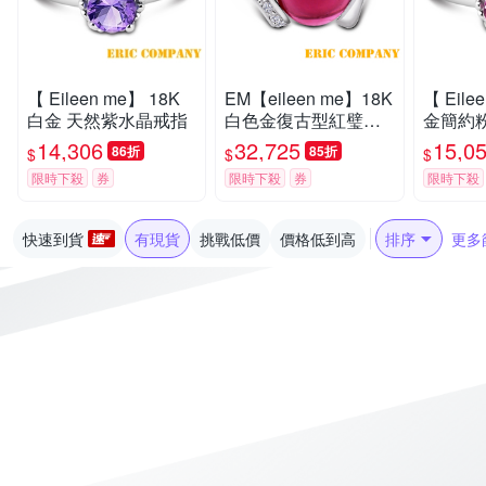
【 Eileen me】 18K
EM【eileen me】18K
【 Eile
白金 天然紫水晶戒指
白色金復古型紅璧璽
金簡約
鑽戒
14,306
32,725
15,0
86折
85折
$
$
$
限時下殺
券
限時下殺
券
限時下殺
快速到貨
有現貨
挑戰低價
價格低到高
排序
更多