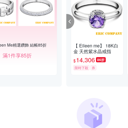
ileen Me精選鑽飾 結帳85折
【 Eileen me】 18K白
金 天然紫水晶戒指
滿1件享85折
14,306
86折
$
限時下殺
券