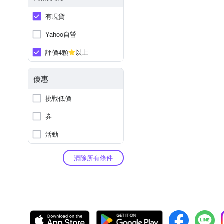
有現貨
Yahoo自營
評價4顆
以上
優惠
挑戰低價
券
活動
清除所有條件