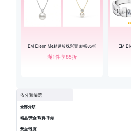
EM Eileen Me精選珍珠彩寶 結帳85折
EM E
滿1件享85折
依分類篩選
全部分類
精品/黃金/珠寶/手錶
黃金/珠寶