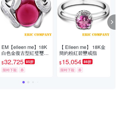
EM【eileen me】18K
【 Eileen me】 18K金
【 E
白色金復古型紅璧璽鑽
簡約粉紅碧壐戒指
金 
戒
32,725
15,054
14
85折
86折
$
$
$
限時下殺
券
限時下殺
券
限時