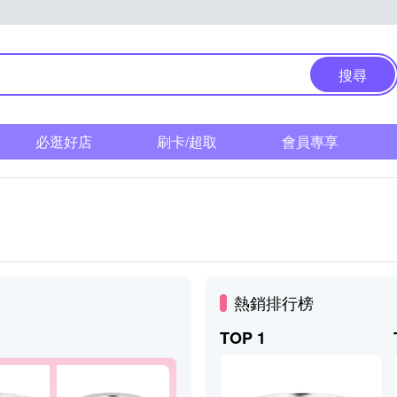
搜尋
必逛好店
刷卡/超取
會員專享
熱銷排行榜
TOP 1