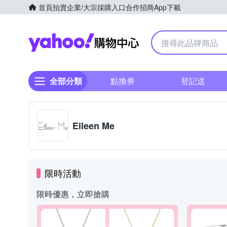
首頁
拍賣
企業/大宗採購入口
合作招商
App下載
Yahoo購物中心
全部分類
點換券
登記送
Eileen Me
限時活動
限時優惠，立即搶購