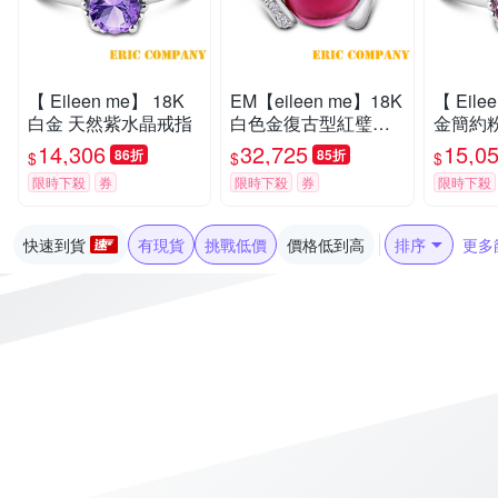
【 Eileen me】 18K
EM【eileen me】18K
【 Eile
白金 天然紫水晶戒指
白色金復古型紅璧璽
金簡約
鑽戒
14,306
32,725
15,0
86折
85折
$
$
$
限時下殺
券
限時下殺
券
限時下殺
快速到貨
有現貨
挑戰低價
價格低到高
排序
更多