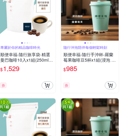
專屬於你的精品咖啡時光
隨行沖泡陪伴每個輕鬆時刻
順便幸福-隨行旅享袋-精選
順便幸福-隨行手沖杯-羅蘭
曼巴咖啡10入x1組(250ml
莓果咖啡豆5杯x1組(浸泡 冷
濾袋 旅行 沖泡)
萃 咖啡杯)
1,529
985
$
$
券
券