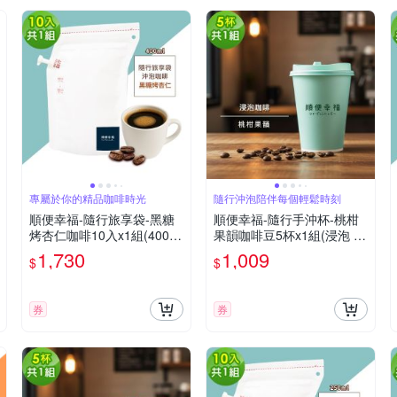
專屬於你的精品咖啡時光
隨行沖泡陪伴每個輕鬆時刻
順便幸福-隨行旅享袋-黑糖
順便幸福-隨行手沖杯-桃柑
烤杏仁咖啡10入x1組(400ml
果韻咖啡豆5杯x1組(浸泡 冷
濾袋 旅行 沖泡)
萃 咖啡杯)
1,730
1,009
$
$
券
券