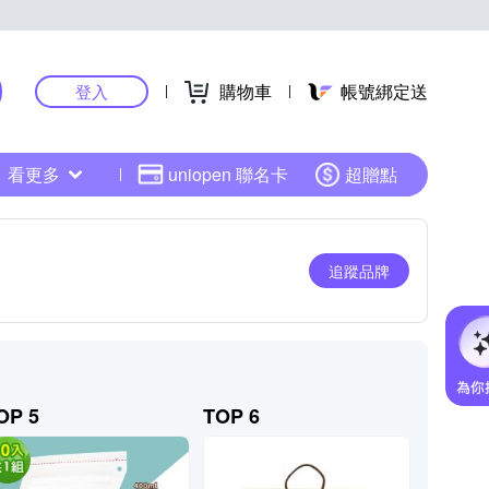
購物車
帳號綁定送
登入
看更多
uniopen 聯名卡
超贈點
追蹤品牌
OP 5
TOP 6
TOP