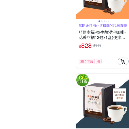
幫助維持消化道機能的現磨咖啡
順便幸福-益生菌浸泡咖啡-
花香甜橘12包x1盒(使排便
順暢 乳酸菌)
828
$919
$
限時下殺
券