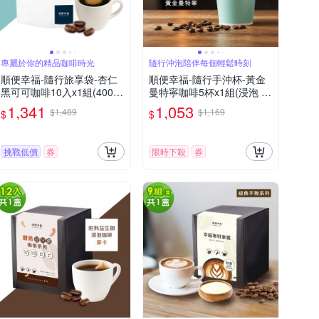
專屬於你的精品咖啡時光
隨行沖泡陪伴每個輕鬆時刻
順便幸福-隨行旅享袋-杏仁
順便幸福-隨行手沖杯-黃金
黑可可咖啡10入x1組(400ml
曼特寧咖啡5杯x1組(浸泡 冷
濾袋 旅行 沖泡)
萃 咖啡杯)
1,341
1,053
$1,489
$1,169
$
$
挑戰低價
券
限時下殺
券