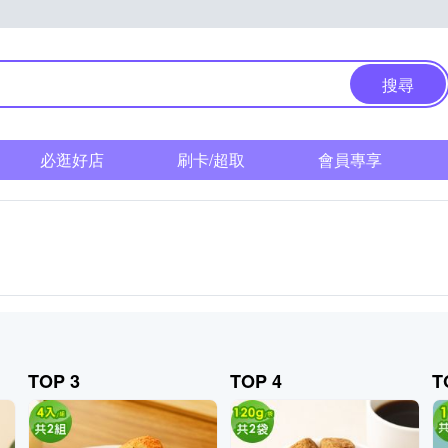
搜尋
必逛好店
刷卡/超取
會員專享
TOP 3
TOP 4
T