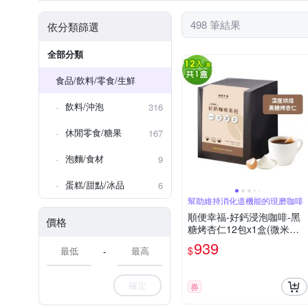
哥斯大黎加、宏都拉斯，瓜地馬
498 筆結果
依分類篩選
全部分類
食品/飲料/零食/生鮮
飲料/沖泡
316
休閒零食/糖果
167
泡麵/食材
9
蛋糕/甜點/冰品
6
幫助維持消化道機能的現磨咖啡
順便幸福-好鈣浸泡咖啡-黑
價格
糖烤杏仁12包x1盒(微米鈣
蛋殼粉)
939
$
-
確定
券