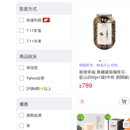
取貨方式
快速到貨
7-11常溫
7-11冷凍
商品狀況
開罐即享，輕盈不占空間
有現貨
順便幸福 典藏罐裝咖啡豆-
藍山200gx1罐(中焙 易開罐)
Yahoo自營
789
$
評價4顆
以上
券
優惠
挑戰低價
券