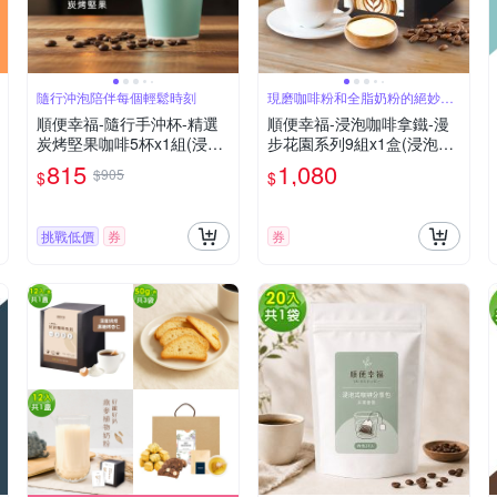
隨行沖泡陪伴每個輕鬆時刻
現磨咖啡粉和全脂奶粉的絕妙搭
配
順便幸福-隨行手沖杯-精選
順便幸福-浸泡咖啡拿鐵-漫
炭烤堅果咖啡5杯x1組(浸泡
步花園系列9組x1盒(浸泡咖
冷萃 咖啡杯)
啡 全脂奶粉)
815
1,080
$905
$
$
挑戰低價
券
券