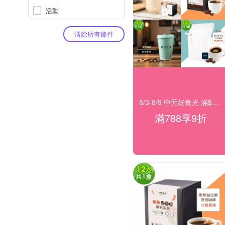
活動
清除所有條件
8/3-8/9 中元好食光 滿$788享9折
滿788享9折