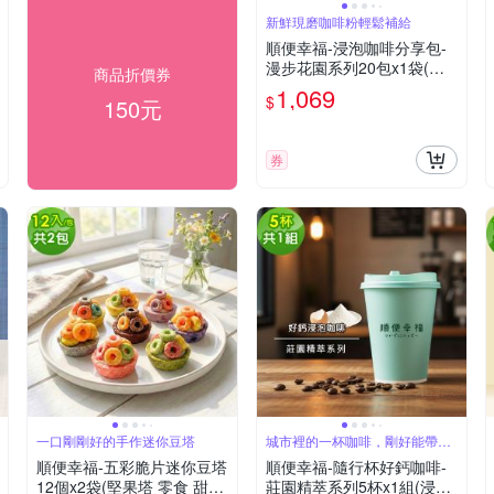
新鮮現磨咖啡粉輕鬆補給
順便幸福-浸泡咖啡分享包-
漫步花園系列20包x1袋(家
商品折價券
庭號 超值包)
1,069
$
150元
券
一口剛剛好的手作迷你豆塔
城市裡的一杯咖啡，剛好能帶著
走
順便幸福-五彩脆片迷你豆塔
順便幸福-隨行杯好鈣咖啡-
12個x2袋(堅果塔 零食 甜
莊園精萃系列5杯x1組(浸泡