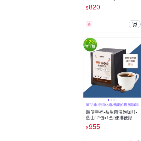
包 浸泡)
820
$
券
幫助維持消化道機能的現磨咖啡
順便幸福-益生菌浸泡咖啡-
藍山12包x1盒(使排便順暢
乳酸菌)
955
$