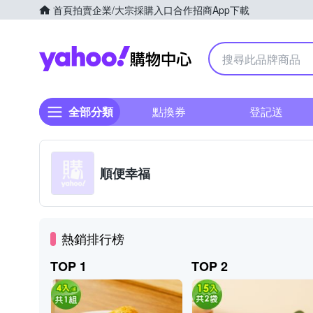
首頁
拍賣
企業/大宗採購入口
合作招商
App下載
Yahoo購物中心
全部分類
點換券
登記送
順便幸福
熱銷排行榜
TOP 1
TOP 2