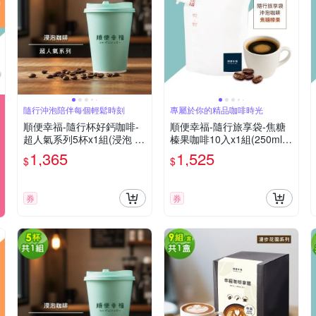
隨行沖泡陪伴每個輕鬆時刻
專屬於你的精品咖啡時光
順便幸福-隨行杯好鈣咖啡-
順便幸福-隨行旅享袋-焦糖
超人氣系列5杯x1組(浸泡 冷
榛果咖啡10入x1組(250ml
萃 咖啡杯)
濾袋 旅行 沖泡)
1,365
1,525
$
$
券
券