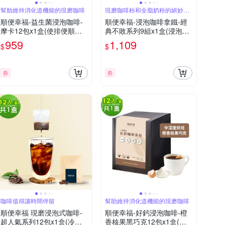
幫助維持消化道機能的現磨咖啡
現磨咖啡粉和全脂奶粉的絕妙搭
配
順便幸福-益生菌浸泡咖啡-
順便幸福-浸泡咖啡拿鐵-經
摩卡12包x1盒(使排便順暢
典不敗系列9組x1盒(浸泡咖
乳酸菌)
啡 全脂奶粉)
959
1,109
$
$
券
券
咖啡值得讓時間停留
幫助維持消化道機能的現磨咖啡
順便幸福 現磨浸泡式咖啡-
順便幸福-好鈣浸泡咖啡-橙
超人氣系列12包x1盒(冷泡
香核果黑巧克12包x1盒(微