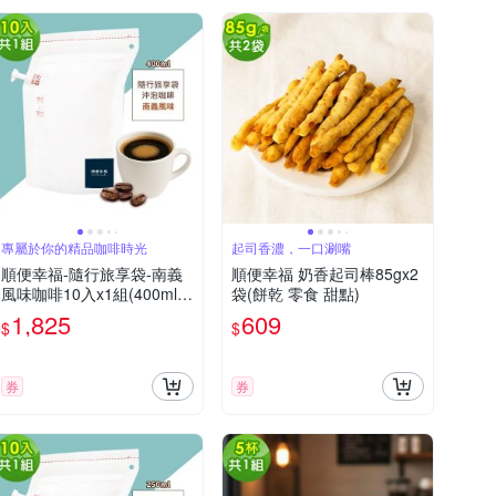
專屬於你的精品咖啡時光
起司香濃，一口涮嘴
順便幸福-隨行旅享袋-南義
順便幸福 奶香起司棒85gx2
風味咖啡10入x1組(400ml
袋(餅乾 零食 甜點)
濾袋 旅行 沖泡)
1,825
609
$
$
券
券