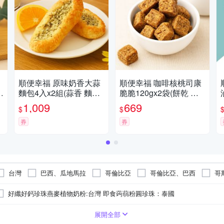
順便幸福 原味奶香大蒜
順便幸福 咖啡核桃司康
麵包4入x2組(蒜香 麵包
脆脆120gx2袋(餅乾 零
零食)
食 甜點)
1,009
669
$
$
券
券
台灣
巴西、瓜地馬拉
哥倫比亞
哥倫比亞、巴西
哥
巴西
中南美洲
瓜地馬拉、巴西、印尼、哥倫比亞、衣索比亞、
好纖好鈣珍珠燕麥植物奶粉:台灣 即食蒟蒻粉圓珍珠：泰國
衣索比亞、哥斯大黎加、宏都拉斯
瓜地馬拉薇薇特南哥
衣索
心酥
粉
21-30入
穀物粉/燕麥奶
麵包粉
41-50入
棒棒餅
烏龍茶
玄米茶/麥茶/國寶茶
展開全部
好纖好鈣珍珠燕麥植物奶粉:台灣 即食蒟蒻粉圓珍珠：泰國
印尼、巴西 、中南美洲、瓜地馬拉薇薇特南哥