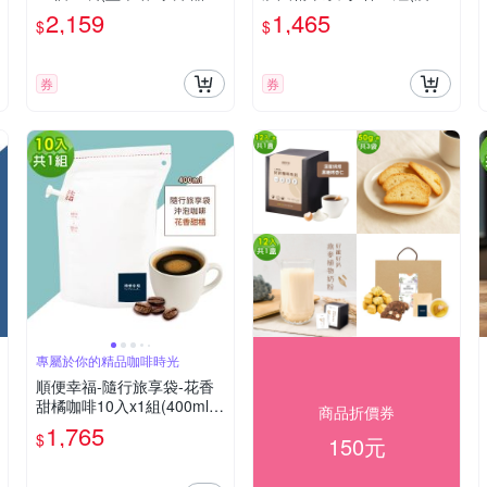
點)
冷萃 咖啡杯)
2,159
1,465
$
$
券
券
專屬於你的精品咖啡時光
順便幸福-隨行旅享袋-花香
甜橘咖啡10入x1組(400ml
商品折價券
濾袋 旅行 沖泡)
1,765
$
150元