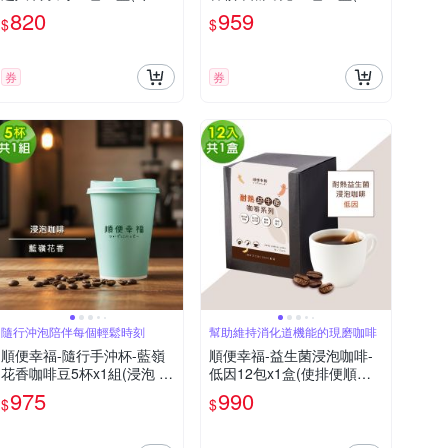
沖泡 茶包)
米鈣 蛋殼粉)
820
959
$
$
券
券
隨行沖泡陪伴每個輕鬆時刻
幫助維持消化道機能的現磨咖啡
順便幸福-隨行手沖杯-藍嶺
順便幸福-益生菌浸泡咖啡-
花香咖啡豆5杯x1組(浸泡 冷
低因12包x1盒(使排便順暢
萃 咖啡杯)
乳酸菌)
975
990
$
$