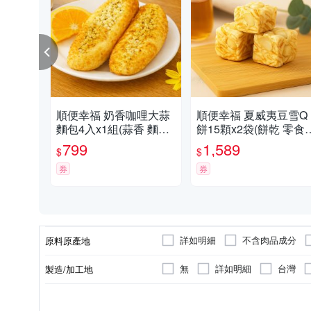
順便幸福 奶香咖哩大蒜
順便幸福 夏威夷豆雪Q
麵包4入x1組(蒜香 麵包
餅15顆x2袋(餅乾 零食
零食)
甜點)
799
1,589
$
$
券
券
詳如明細
不含肉品成分
原料原產地
西達摩
印尼蘇門達臘島
無
詳如明細
台灣
製造/加工地
衣索匹亞耶加雪菲、巴西喜拉朵
11-20入
濾掛式
餅乾
奶蛋素
一般包裝
牛軋糖
咖啡豆
全素
2-10入
蛋捲/捲
咖啡
單入
A-128851369-00000-0
包裝入數
商品種類
種類
食品業者登錄字號
葷/素
包裝方式