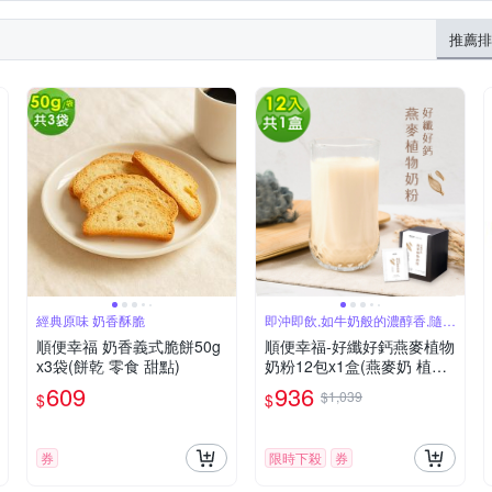
拉、巴西、印尼、哥倫比亞、衣索比亞、印度
推薦排
經典原味 奶香酥脆
即沖即飲,如牛奶般的濃醇香,隨時
補充營養
順便幸福 奶香義式脆餅50g
順便幸福-好纖好鈣燕麥植物
x3袋(餅乾 零食 甜點)
奶粉12包x1盒(燕麥奶 植物
奶 沖泡)
609
936
$1,039
$
$
券
限時下殺
券