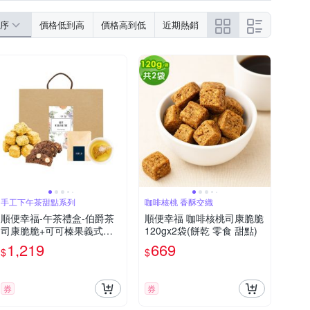
序
價格低到高
價格高到低
近期熱銷
手工下午茶甜點系列
咖啡核桃 香酥交織
順便幸福-午茶禮盒-伯爵茶
順便幸福 咖啡核桃司康脆脆
司康脆脆+可可榛果義式脆
120gx2袋(餅乾 零食 甜點)
餅+韃靼黃金蕎麥茶包-隨享
1,219
669
$
$
包(餅乾 零食 甜點)
券
券