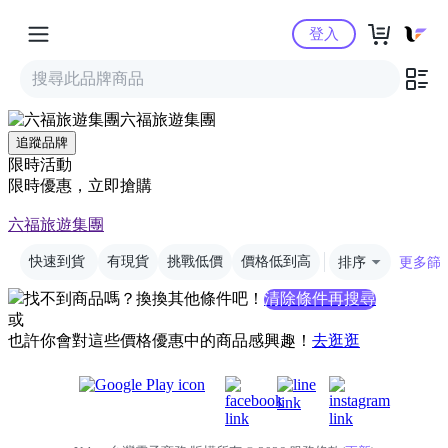
Yahoo購物中心
登入
六福旅遊集團
追蹤品牌
限時活動
限時優惠，立即搶購
六福旅遊集團
快速到貨
有現貨
挑戰低價
價格低到高
排序
更多篩
找不到商品嗎？換換其他條件吧！
清除條件再搜尋
或
也許你會對這些價格優惠中的商品感興趣！
去逛逛