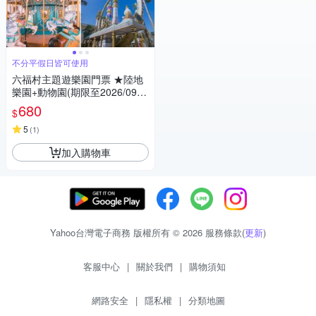
不分平假日皆可使用
六福村主題遊樂園門票 ★陸地
樂園+動物園(期限至2026/09/3
0)
680
$
5
(
1
)
加入購物車
Yahoo台灣電子商務 版權所有 © 2026 服務條款(
更新
)
客服中心
|
關於我們
|
購物須知
網路安全
|
隱私權
|
分類地圖