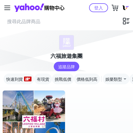
Yahoo購物中心
登入
六福旅遊集團
追蹤品牌
快速到貨
有現貨
挑戰低價
價格低到高
娛樂類型