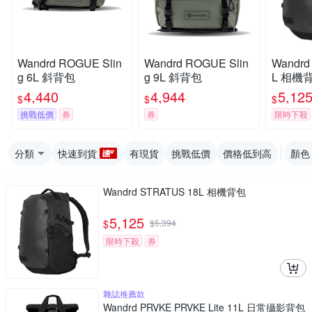
Wandrd ROGUE Slin
Wandrd ROGUE Slin
Wandrd
g 6L 斜背包
g 9L 斜背包
L 相機
4,440
4,944
5,12
$
$
$
挑戰低價
券
券
限時下殺
分類
快速到貨
有現貨
挑戰低價
價格低到高
顏色
Wandrd STRATUS 18L 相機背包
5,125
$
$
5,394
限時下殺
券
雜誌推薦款
Wandrd PRVKE PRVKE Lite 11L 日常攝影背包