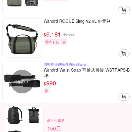
Wandrd ROGUE Sling V2 9L 斜背包
6,181
$
$
6,506
限時下殺
券
減輕長途運輸時的肩部負擔
Wandrd Waist Strap 可拆式腰帶 WSTRAPS-B
LK
補貨中
990
$
券
商品折價券
150元