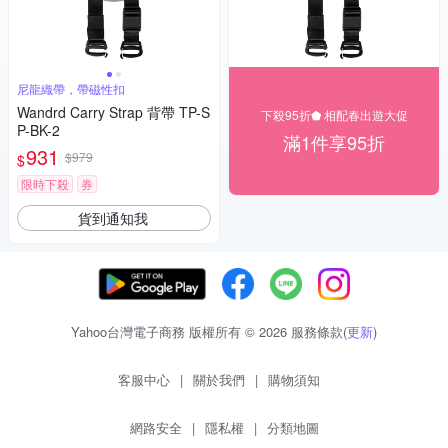
尼龍織帶，帶磁性扣
Wandrd Carry Strap 背帶 TP-S
下殺95折⬟ 相配春出遊大促
P-BK-2
滿1件享95折
931
$979
$
限時下殺
券
貨到通知我
Yahoo台灣電子商務 版權所有 © 2026 服務條款(
更新
)
客服中心
|
關於我們
|
購物須知
網路安全
|
隱私權
|
分類地圖