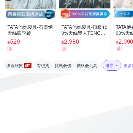
TATA他她寢具-石墨烯
TATA他她寢具-頂級10
TATA他
天絲四季被
0%天絲雙人TENCEL
00%天
六件式兩用被床罩組
組-加大
529
2,980
2,09
$
$
$
多色任選
券
券
券
快速到貨
有現貨
挑戰低價
價格低到高
排序
更多